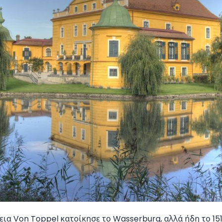
εια Von Toppel κατοίκησε το Wasserburg, αλλά ήδη το 15