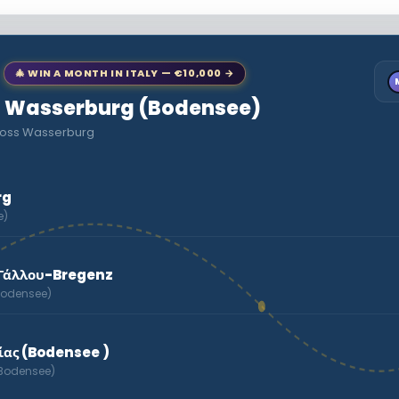
🎄 WIN A MONTH IN ITALY — €10,000 →
 to Wasserburg (Bodensee)
hloss Wasserburg
rg
e)
 Γάλλου-Bregenz
(Bodensee)
ίας (Bodensee )
(Bodensee)