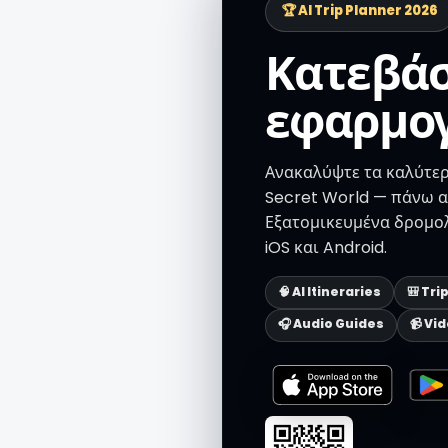
🏆 AI Trip Planner 2026
Κατεβάσ
εφαρμο
Ανακαλύψτε τα καλύτερ
Secret World — πάνω α
Εξατομικευμένα δρομολ
iOS και Android.
🧠 AI Itineraries
🎒 Tri
🎧 Audio Guides
📹 Vi