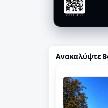
iOS / Android
Ανακαλύψτε S