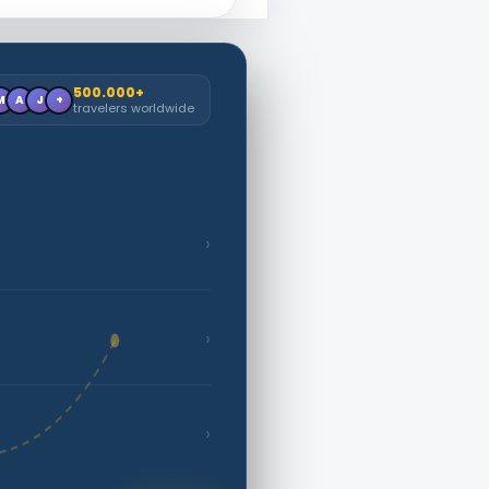
500.000+
M
A
J
+
travelers worldwide
›
›
›