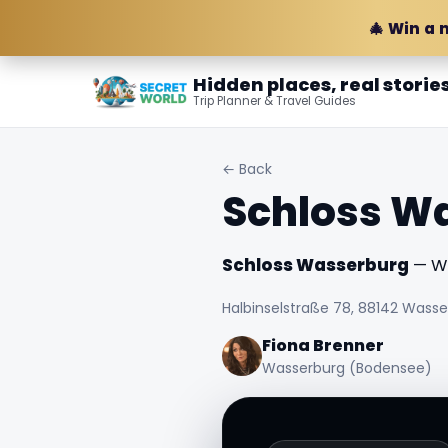
🎄 Win a 
Hidden places, real storie
Trip Planner & Travel Guides
← Back
Schloss W
Schloss Wasserburg
— Wa
Halbinselstraße 78, 88142 Wass
Fiona Brenner
Wasserburg (Bodensee)