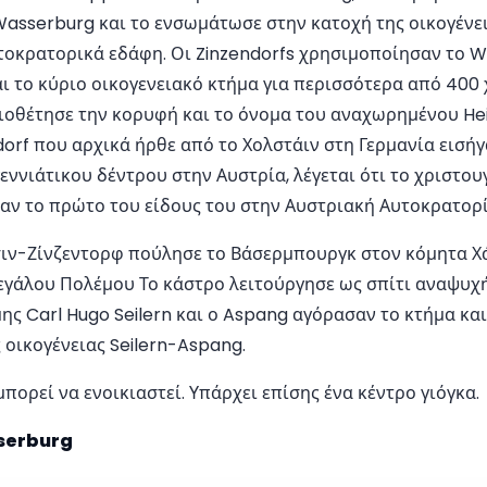
Wasserburg και το ενσωμάτωσε στην κατοχή της οικογένε
τοκρατορικά εδάφη. Οι Zinzendorfs χρησιμοποίησαν το W
ι το κύριο οικογενειακό κτήμα για περισσότερα από 400 χ
υιοθέτησε την κορυφή και το όνομα του αναχωρημένου Hei
dorf που αρχικά ήρθε από το Χολστάιν στη Γερμανία εισή
ννιάτικου δέντρου στην Αυστρία, λέγεται ότι το χριστου
αν το πρώτο του είδους του στην Αυστριακή Αυτοκρατορί
σιν-Ζίνζεντορφ πούλησε το Βάσερμπουργκ στον κόμητα Χ
εγάλου Πολέμου Το κάστρο λειτούργησε ως σπίτι αναψυχή
μης Carl Hugo Seilern και ο Aspang αγόρασαν το κτήμα κα
 οικογένειας Seilern-Aspang.
ορεί να ενοικιαστεί. Υπάρχει επίσης ένα κέντρο γιόγκα.
serburg