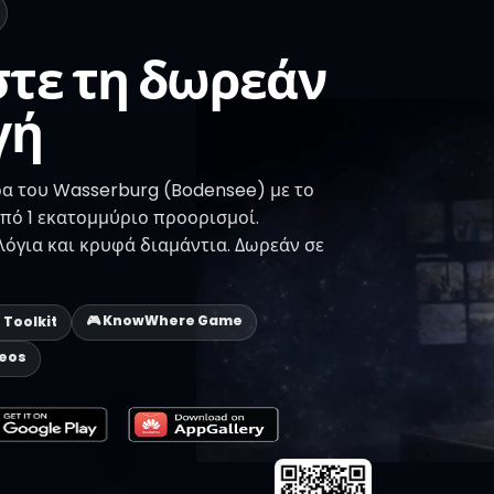
τε τη δωρεάν
γή
α του Wasserburg (Bodensee) με το
πό 1 εκατομμύριο προορισμοί.
όγια και κρυφά διαμάντια. Δωρεάν σε
🎮 KnowWhere Game
p Toolkit
deos