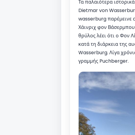
Τα παλαιότερα ιστορικά
Dietmar von Wasserburg
wasserburg παρέμεινε σ
Χάινριχ φον Βάσερμπουρ
θρύλος λέει ότι ο Φον 
κατά τη διάρκεια της αυ
Wasserburg. Λίγα χρόνι
γραμμής Puchberger.