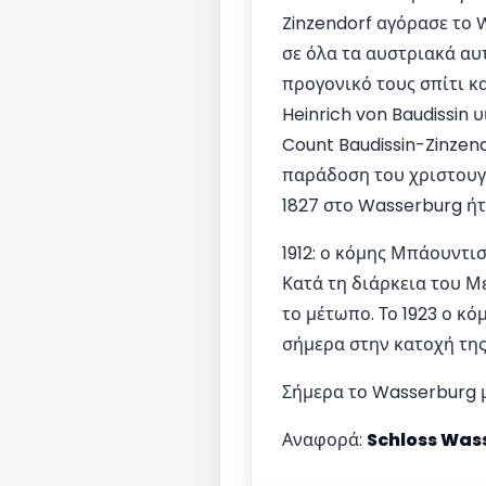
Zinzendorf αγόρασε το 
σε όλα τα αυστριακά αυ
προγονικό τους σπίτι κα
Heinrich von Baudissin 
Count Baudissin-Zinzen
παράδοση του χριστουγε
1827 στο Wasserburg ήτ
1912: ο κόμης Μπάουντι
Κατά τη διάρκεια του Μ
το μέτωπο. Το 1923 ο κό
σήμερα στην κατοχή της
Σήμερα το Wasserburg μπ
Αναφορά:
Schloss Was