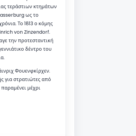
ιας τεράστιων κτημάτων
asserburg ως το
ρόνια. Το 1813 ο κόμης
nrich von Zinzendorf.
γαγε την προτεσταντική
γεννιάτικο δέντρο του
α.
άινριχ Φουενφκίρχεν.
ς για στρατιώτες από
ι παραμένει μέχρι