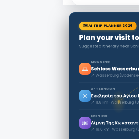
🗺 AI TRIP PLANNER 2026
Plan your visit
Suggested itinerary near Sc
MORNING
🌅
Schloss Wasserbu
📍 Wasserburg (Bodense
AFTERNOON
☀️
Εκκλησία του Αγίου
📍 11.8 km · Wasserburg 
EVENING
🌆
Λίμνη Της Κωνσταντ
📍 19.6 km · Wasserburg 