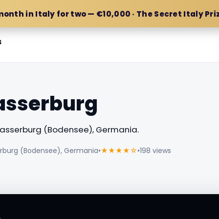
month in Italy for two — €10,000 · The Secret Italy Pri
s
asserburg
sserburg (Bodensee), Germania.
erburg (Bodensee), Germania
•
★★★★☆
•
198 views