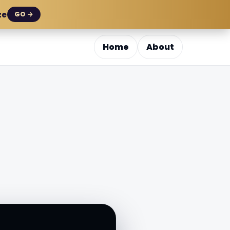
ze
GO →
Home
About