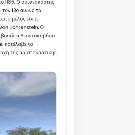
ο 1185. Ο αριστοκράτης
 τον 13ο αιώνα το
ωτο μέλος είναι
on Lichtenstein. Ο
υ βασιλιά Λεοντόκαρδου
au κατέλαβε το
τοχή της αριστοκρατικής