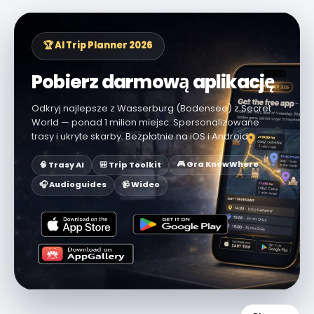
🏆 AI Trip Planner 2026
Pobierz darmową aplikację
Odkryj najlepsze z Wasserburg (Bodensee) z Secret
World — ponad 1 milion miejsc. Spersonalizowane
trasy i ukryte skarby. Bezpłatnie na iOS i Android.
🎮 Gra KnowWhere
🧠 Trasy AI
🎒 Trip Toolkit
🎧 Audioguides
📹 Wideo