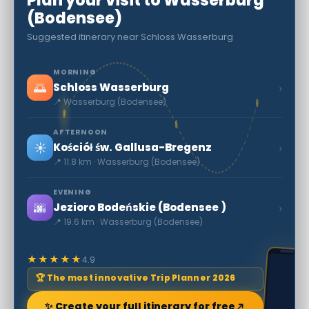
Plan your visit to Wasserburg
(Bodensee)
Suggested itinerary near Schloss Wasserburg
MORNING
🌅
›
Schloss Wasserburg
📍 Wasserburg (Bodensee)
AFTERNOON
☀️
›
Kościół św. Gallusa-Bregenz
📍 11.8 km · Wasserburg (Bodensee)
EVENING
🌆
›
Jezioro Bodeńskie (Bodensee )
📍 19.6 km · Wasserburg (Bodensee)
★★★★★
4.9
🏆 The most innovative Trip Planner 2026
✨ Create your full itinerary for free