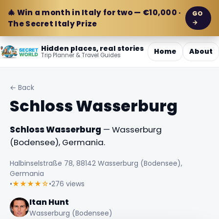
🎄 Win a month in Italy for two — €10,000 ·
GO
→
The Secret Italy Prize
Hidden places, real stories
Home
About
Trip Planner & Travel Guides
← Back
Schloss Wasserburg
Schloss Wasserburg
— Wasserburg
(Bodensee), Germania.
Halbinselstraße 78, 88142 Wasserburg (Bodensee),
Germania
•
★★★★☆
•
276 views
Itan Hunt
Wasserburg (Bodensee)