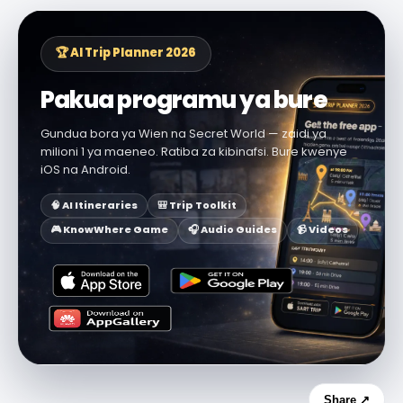
🏆 AI Trip Planner 2026
Pakua programu ya bure
Gundua bora ya Wien na Secret World — zaidi ya
milioni 1 ya maeneo. Ratiba za kibinafsi. Bure kwenye
iOS na Android.
🧠 AI Itineraries
🎒 Trip Toolkit
🎮 KnowWhere Game
🎧 Audio Guides
📹 Videos
Share ↗