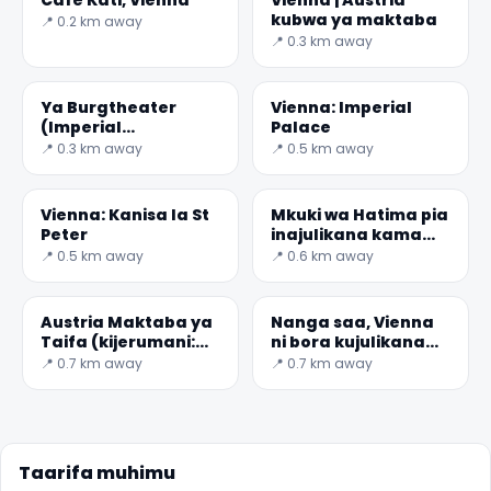
kubwa ya maktaba
📍 0.2 km away
📍 0.3 km away
Ya Burgtheater
Vienna: Imperial
(Imperial
Palace
Mahakama
📍 0.3 km away
📍 0.5 km away
Theatre)
Vienna: Kanisa la St
Mkuki wa Hatima pia
Peter
inajulikana kama
Mtakatifu Lance
📍 0.5 km away
📍 0.6 km away
Austria Maktaba ya
Nanga saa, Vienna
Taifa (kijerumani:
ni bora kujulikana
Österreichische
Saa
📍 0.7 km away
📍 0.7 km away
Nationalbibliothek)
ni t
Taarifa muhimu