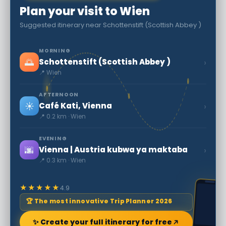
Plan your visit to Wien
Suggested itinerary near Schottenstift (Scottish Abbey )
MORNING
🌅
›
Schottenstift (Scottish Abbey )
📍 Wien
AFTERNOON
☀️
›
Café Kati, Vienna
📍 0.2 km · Wien
EVENING
🌆
›
Vienna | Austria kubwa ya maktaba
📍 0.3 km · Wien
★★★★★
4.9
🏆 The most innovative Trip Planner 2026
✨ Create your full itinerary for free