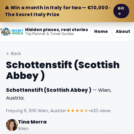
🎄 Win a month in Italy for two — €10,000 ·
GO
→
The Secret Italy Prize
Hidden places, real stories
Home
About
Trip Planner & Travel Guides
← Back
Schottenstift (Scottish
Abbey )
Schottenstift (Scottish Abbey )
— Wien,
Austria.
Freyung 6, 1010 Wien, Austria
•
★★★★☆
•
420 views
Tina Morra
Wien