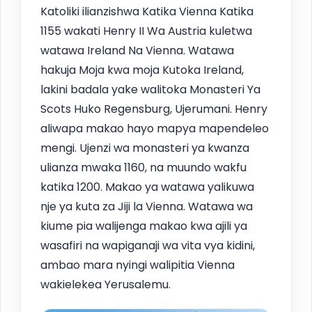
Katoliki ilianzishwa Katika Vienna Katika
1155 wakati Henry II Wa Austria kuletwa
watawa Ireland Na Vienna. Watawa
hakuja Moja kwa moja Kutoka Ireland,
lakini badala yake walitoka Monasteri Ya
Scots Huko Regensburg, Ujerumani. Henry
aliwapa makao hayo mapya mapendeleo
mengi. Ujenzi wa monasteri ya kwanza
ulianza mwaka 1160, na muundo wakfu
katika 1200. Makao ya watawa yalikuwa
nje ya kuta za Jiji la Vienna. Watawa wa
kiume pia walijenga makao kwa ajili ya
wasafiri na wapiganaji wa vita vya kidini,
ambao mara nyingi walipitia Vienna
wakielekea Yerusalemu.