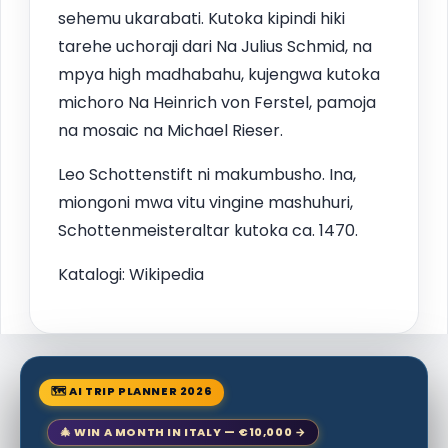
sehemu ukarabati. Kutoka kipindi hiki
tarehe uchoraji dari Na Julius Schmid, na
mpya high madhabahu, kujengwa kutoka
michoro Na Heinrich von Ferstel, pamoja
na mosaic na Michael Rieser.
Leo Schottenstift ni makumbusho. Ina,
miongoni mwa vitu vingine mashuhuri,
Schottenmeisteraltar kutoka ca. 1470.
Katalogi: Wikipedia
🗺 AI TRIP PLANNER 2026
🎄 WIN A MONTH IN ITALY — €10,000 →