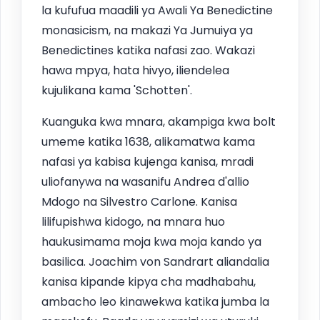
la kufufua maadili ya Awali Ya Benedictine
monasicism, na makazi Ya Jumuiya ya
Benedictines katika nafasi zao. Wakazi
hawa mpya, hata hivyo, iliendelea
kujulikana kama 'Schotten'.
Kuanguka kwa mnara, akampiga kwa bolt
umeme katika 1638, alikamatwa kama
nafasi ya kabisa kujenga kanisa, mradi
uliofanywa na wasanifu Andrea d'allio
Mdogo na Silvestro Carlone. Kanisa
lilifupishwa kidogo, na mnara huo
haukusimama moja kwa moja kando ya
basilica. Joachim von Sandrart aliandalia
kanisa kipande kipya cha madhabahu,
ambacho leo kinawekwa katika jumba la