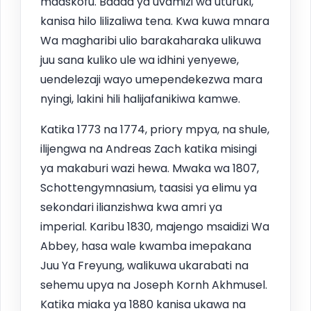
maaskofu. Baada ya uvamizi wa uturuki,
kanisa hilo lilizaliwa tena. Kwa kuwa mnara
Wa magharibi ulio barakaharaka ulikuwa
juu sana kuliko ule wa idhini yenyewe,
uendelezaji wayo umependekezwa mara
nyingi, lakini hili halijafanikiwa kamwe.
Katika 1773 na 1774, priory mpya, na shule,
ilijengwa na Andreas Zach katika misingi
ya makaburi wazi hewa. Mwaka wa 1807,
Schottengymnasium, taasisi ya elimu ya
sekondari ilianzishwa kwa amri ya
imperial. Karibu 1830, majengo msaidizi Wa
Abbey, hasa wale kwamba imepakana
Juu Ya Freyung, walikuwa ukarabati na
sehemu upya na Joseph Kornh Akhmusel.
Katika miaka ya 1880 kanisa ukawa na