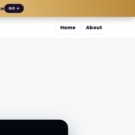
ze
GO →
Home
About