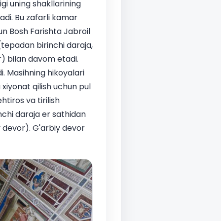
gi uning shakllarining
adi. Bu zafarli kamar
n Bosh Farishta Jabroil
(tepadan birinchi daraja,
) bilan davom etadi.
. Masihning hikoyalari
xiyonat qilish uchun pul
iros va tirilish
nchi daraja er sathidan
 devor). G'arbiy devor