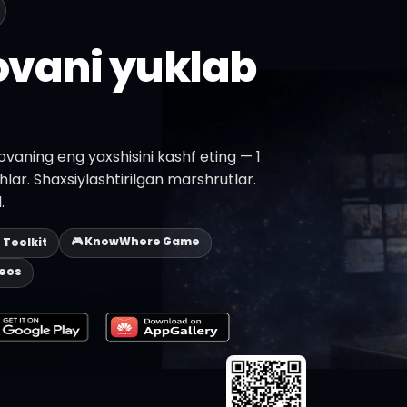
lovani yuklab
vaning eng yaxshisini kashf eting — 1
shlar. Shaxsiylashtirilgan marshrutlar.
.
🎮 KnowWhere Game
p Toolkit
deos