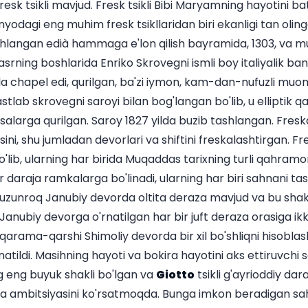
esk tsikli mavjud. Fresk tsikli Bibi Maryamning hayotini bat
yodagi eng muhim fresk tsikllaridan biri ekanligi tan oli
ishlangan edià hammaga e'lon qilish bayramida, 1303, va 
asrning boshlarida Enriko Skrovegni ismli boy italiyalik b
la chapel edi, qurilgan, ba'zi iymon, kam-dan-nufuzli muom
stlab skrovegni saroyi bilan bog'langan bo'lib, u elliptik 
alarga qurilgan. Saroy 1827 yilda buzib tashlangan. Fresk
i, shu jumladan devorlari va shiftini freskalashtirgan. Fres
bo'lib, ularning har birida Muqaddas tarixning turli qahramo
 daraja ramkalarga bo'linadi, ularning har biri sahnani tash
 uzunroq Janubiy devorda oltita deraza mavjud va bu shakl
 Janubiy devorga o'rnatilgan har bir juft deraza orasiga ik
, qarama-qarshi Shimoliy devorda bir xil bo'shliqni hisobl
rnatildi. Masihning hayoti va bokira hayotini aks ettiruvchi s
g eng buyuk shakli bo'lgan va
Giotto
tsikli g'ayrioddiy da
iya ambitsiyasini ko'rsatmoqda. Bunga imkon beradigan sa