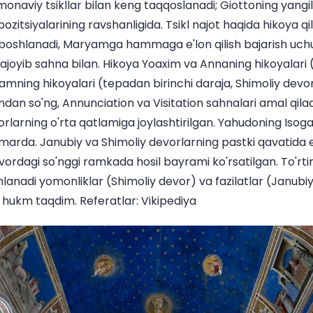
naviy tsikllar bilan keng taqqoslanadi; Giottoning yangili
itsiyalarining ravshanligida. Tsikl najot haqida hikoya qil
 boshlanadi, Maryamga hammaga e'lon qilish bajarish uchu
ajoyib sahna bilan. Hikoya Yoaxim va Annaning hikoyalari 
mning hikoyalari (tepadan birinchi daraja, Shimoliy devor
an so'ng, Annunciation va Visitation sahnalari amal qiladi
rlarning o'rta qatlamiga joylashtirilgan. Yahudoning Isoga 
amarda. Janubiy va Shimoliy devorlarning pastki qavatida eht
evordagi so'nggi ramkada hosil bayrami ko'rsatilgan. To'rti
anadi yomonliklar (Shimoliy devor) va fazilatlar (Janubiy
 hukm taqdim. Referatlar: Vikipediya