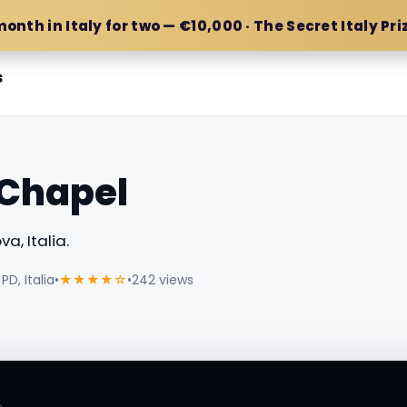
month in Italy for two — €10,000 · The Secret Italy Pri
s
 Chapel
a, Italia.
PD, Italia
•
★★★★☆
•
242 views