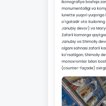
ikonografiya boshqa zamo
monumentalligi va kompoz
lunette yuqori yuqoriga
o'rgatadir ota Xudoning 
Janubiy devor) va Marya
Zafarli kamarga qaytgand
Janubiy va Shimoliy devo
olgani sahnasi zafarli k
ko'rsatilgan; Shimoliy d
monoxromlar bilan boshl
(counter-façade) oxirgi