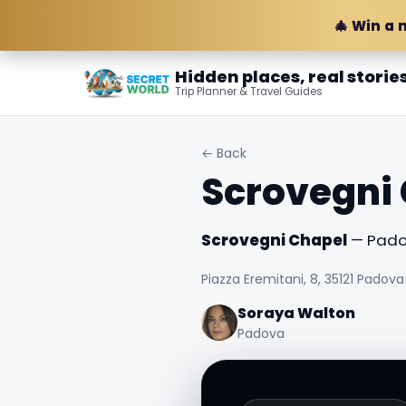
🎄 Win a 
Hidden places, real storie
Trip Planner & Travel Guides
← Back
Scrovegni
Scrovegni Chapel
— Padov
Piazza Eremitani, 8, 35121 Padova 
Soraya Walton
Padova