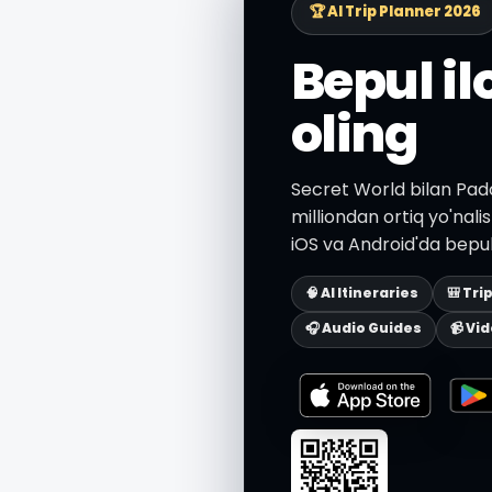
🏆 AI Trip Planner 2026
Bepul i
oling
Secret World bilan Pado
milliondan ortiq yo'nali
iOS va Android'da bepul
🧠 AI Itineraries
🎒 Tri
🎧 Audio Guides
📹 Vi