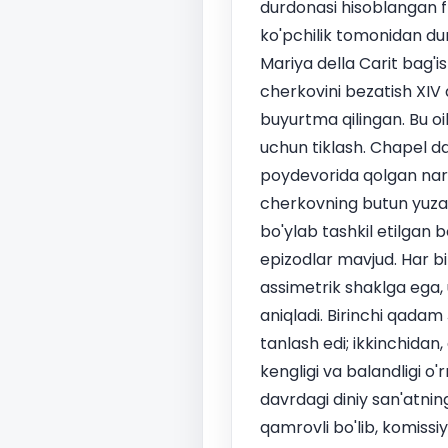
durdonasi hisoblangan fr
ko'pchilik tomonidan dun
Mariya della Carit bag'
cherkovini bezatish XIV 
buyurtma qilingan. Bu oi
uchun tiklash. Chapel da
poydevorida qolgan nars
cherkovning butun yuzasin
bo'ylab tashkil etilgan 
epizodlar mavjud. Har bir
assimetrik shaklga ega,
aniqladi. Birinchi qadam
tanlash edi; ikkinchidan
kengligi va balandligi o'
davrdagi diniy san'atnin
qamrovli bo'lib, komiss