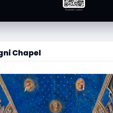
Huawei users
gni Chapel