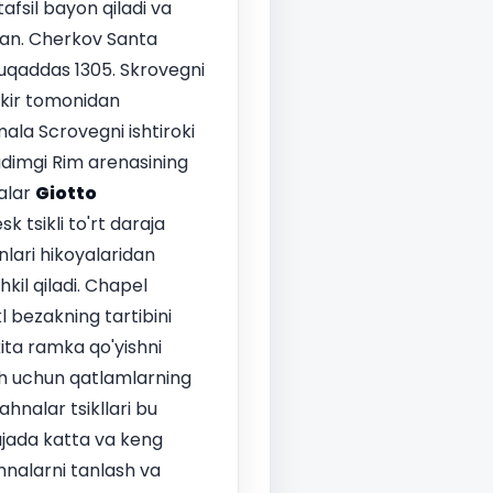
afsil bayon qiladi va
ngan. Cherkov Santa
muqaddas 1305. Skrovegni
ankir tomonidan
ala Scrovegni ishtiroki
qadimgi Rim arenasining
alar
Giotto
k tsikli to'rt daraja
nlari hikoyalaridan
kil qiladi. Chapel
 bezakning tartibini
kita ramka qo'yishni
ash uchun qatlamlarning
ahnalar tsikllari bu
rajada katta va keng
hnalarni tanlash va