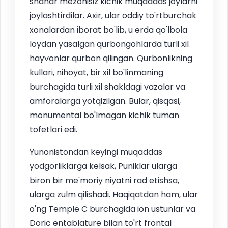
shahar mezonisiz kichik muqaddas joylarni
joylashtirdilar. Axir, ular oddiy to'rtburchak
xonalardan iborat bo'lib, u erda qo'lbola
loydan yasalgan qurbongohlarda turli xil
hayvonlar qurbon qilingan. Qurbonlikning
kullari, nihoyat, bir xil bo'linmaning
burchagida turli xil shakldagi vazalar va
amforalarga yotqizilgan. Bular, qisqasi,
monumental bo'lmagan kichik tuman
tofetlari edi.
Yunonistondan keyingi muqaddas
yodgorliklarga kelsak, Puniklar ularga
biron bir me'moriy niyatni rad etishsa,
ularga zulm qilishadi. Haqiqatdan ham, ular
o'ng Temple C burchagida ion ustunlar va
Doric entablature bilan to'rt frontal