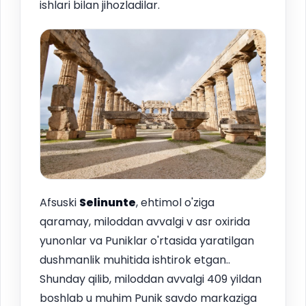
ishlari bilan jihozladilar.
Afsuski
Selinunte
, ehtimol o'ziga
qaramay, miloddan avvalgi v asr oxirida
yunonlar va Puniklar o'rtasida yaratilgan
dushmanlik muhitida ishtirok etgan..
Shunday qilib, miloddan avvalgi 409 yildan
boshlab u muhim Punik savdo markaziga