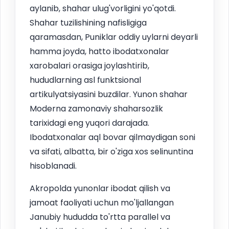
aylanib, shahar ulug'vorligini yo'qotdi.
Shahar tuzilishining nafisligiga
qaramasdan, Puniklar oddiy uylarni deyarli
hamma joyda, hatto ibodatxonalar
xarobalari orasiga joylashtirib,
hududlarning asl funktsional
artikulyatsiyasini buzdilar. Yunon shahar
Moderna zamonaviy shaharsozlik
tarixidagi eng yuqori darajada.
Ibodatxonalar aql bovar qilmaydigan soni
va sifati, albatta, bir o'ziga xos selinuntina
hisoblanadi.
Akropolda yunonlar ibodat qilish va
jamoat faoliyati uchun mo'ljallangan
Janubiy hududda to'rtta parallel va