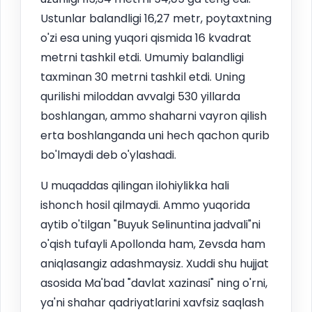
Ustunlar balandligi 16,27 metr, poytaxtning
o'zi esa uning yuqori qismida 16 kvadrat
metrni tashkil etdi. Umumiy balandligi
taxminan 30 metrni tashkil etdi. Uning
qurilishi miloddan avvalgi 530 yillarda
boshlangan, ammo shaharni vayron qilish
erta boshlanganda uni hech qachon qurib
bo'lmaydi deb o'ylashadi.
U muqaddas qilingan ilohiylikka hali
ishonch hosil qilmaydi. Ammo yuqorida
aytib o'tilgan "Buyuk Selinuntina jadvali"ni
o'qish tufayli Apollonda ham, Zevsda ham
aniqlasangiz adashmaysiz. Xuddi shu hujjat
asosida Ma'bad "davlat xazinasi" ning o'rni,
ya'ni shahar qadriyatlarini xavfsiz saqlash