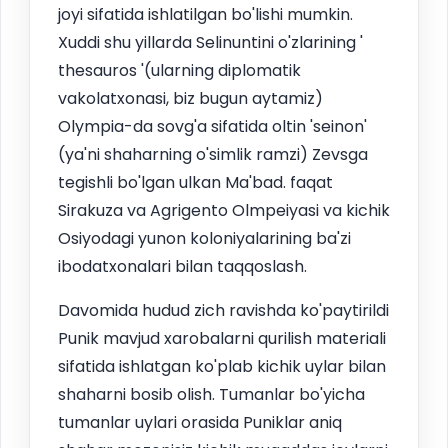
joyi sifatida ishlatilgan bo'lishi mumkin.
Xuddi shu yillarda Selinuntini o'zlarining '
thesauros '(ularning diplomatik
vakolatxonasi, biz bugun aytamiz)
Olympia-da sovg'a sifatida oltin 'seinon'
(ya'ni shaharning o'simlik ramzi) Zevsga
tegishli bo'lgan ulkan Ma'bad. faqat
Sirakuza va Agrigento Olmpeiyasi va kichik
Osiyodagi yunon koloniyalarining ba'zi
ibodatxonalari bilan taqqoslash.
Davomida hudud zich ravishda ko'paytirildi
Punik mavjud xarobalarni qurilish materiali
sifatida ishlatgan ko'plab kichik uylar bilan
shaharni bosib olish. Tumanlar bo'yicha
tumanlar uylari orasida Puniklar aniq