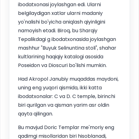
ibodatxonasi joylashgan edi. Ularni
belgilaydigan xatlar ularni madaniy
yo'nalishi bo'yicha aniqlash qiyinligini
namoyish etadi. Biroq, bu Sharqiy
Tepalikdagi g ibodatxonasida joylashgan
mashhur "Buyuk Selinuntina stoli", shahar
kultlarining haqiqiy katalogi asosida
Poseidon va Dioscuri bo'lishi mumkin.
Had Akropol Janubiy muqaddas maydoni,
uning eng yuqori qismida, ikki katta
ibodatxonalar: C va D. C temple, birinchi
biri qurilgan va qisman yarim asr oldin
qayta qilingan.
Bu mavjud Doric Templar me'moriy eng
qadimgi misollaridan biri hisoblanadi,