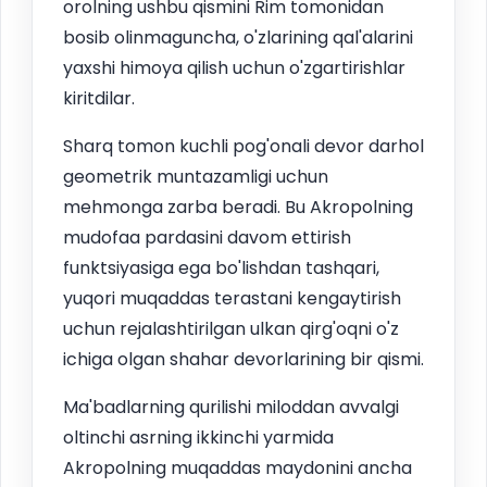
orolning ushbu qismini Rim tomonidan
bosib olinmaguncha, o'zlarining qal'alarini
yaxshi himoya qilish uchun o'zgartirishlar
kiritdilar.
Sharq tomon kuchli pog'onali devor darhol
geometrik muntazamligi uchun
mehmonga zarba beradi. Bu Akropolning
mudofaa pardasini davom ettirish
funktsiyasiga ega bo'lishdan tashqari,
yuqori muqaddas terastani kengaytirish
uchun rejalashtirilgan ulkan qirg'oqni o'z
ichiga olgan shahar devorlarining bir qismi.
Ma'badlarning qurilishi miloddan avvalgi
oltinchi asrning ikkinchi yarmida
Akropolning muqaddas maydonini ancha