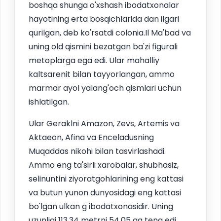
boshqa shunga o'xshash ibodatxonalar
hayotining erta bosqichlarida dan ilgari
qurilgan, deb ko'rsatdi colonia.Il Ma'bad va
uning old qismini bezatgan ba'zi figurali
metoplarga ega edi. Ular mahalliy
kaltsarenit bilan tayyorlangan, ammo
marmar ayol yalang'och qismlari uchun
ishlatilgan.
Ular Geraklni Amazon, Zevs, Artemis va
Aktaeon, Afina va Enceladusning
Muqaddas nikohi bilan tasvirlashadi.
Ammo eng ta'sirli xarobalar, shubhasiz,
selinuntini ziyoratgohlarining eng kattasi
va butun yunon dunyosidagi eng kattasi
bo'lgan ulkan g ibodatxonasidir. Uning
uzunligi 113,34 metrni 54,05 ga teng edi.