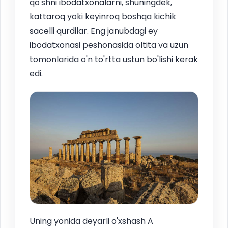
qo'shni ibodatxonalarni, shuningdek,
kattaroq yoki keyinroq boshqa kichik
sacelli qurdilar. Eng janubdagi ey
ibodatxonasi peshonasida oltita va uzun
tomonlarida o'n to'rtta ustun bo'lishi kerak
edi.
Uning yonida deyarli o'xshash A