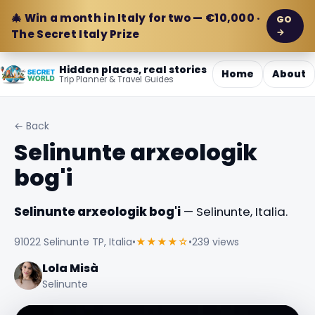
🎄 Win a month in Italy for two — €10,000 ·
GO
→
The Secret Italy Prize
Hidden places, real stories
Home
About
Trip Planner & Travel Guides
← Back
Selinunte arxeologik
bog'i
Selinunte arxeologik bog'i
— Selinunte, Italia.
91022 Selinunte TP, Italia
•
★★★★☆
•
239 views
Lola Misà
Selinunte