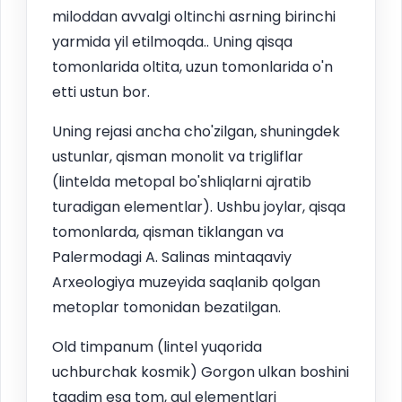
miloddan avvalgi oltinchi asrning birinchi
yarmida yil etilmoqda.. Uning qisqa
tomonlarida oltita, uzun tomonlarida o'n
etti ustun bor.
Uning rejasi ancha cho'zilgan, shuningdek
ustunlar, qisman monolit va trigliflar
(lintelda metopal bo'shliqlarni ajratib
turadigan elementlar). Ushbu joylar, qisqa
tomonlarda, qisman tiklangan va
Palermodagi A. Salinas mintaqaviy
Arxeologiya muzeyida saqlanib qolgan
metoplar tomonidan bezatilgan.
Old timpanum (lintel yuqorida
uchburchak kosmik) Gorgon ulkan boshini
taqdim esa tom, gul elementlari