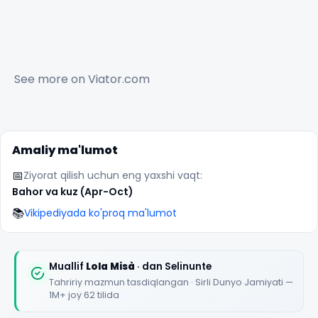
✕
See more on
Viator.com
Amaliy ma'lumot
📅
Ziyorat qilish uchun eng yaxshi vaqt:
Bahor va kuz (Apr-Oct)
📚
Vikipediyada ko'proq ma'lumot
🏆
🏆 #1 Trip Planner 2026
Rated best travel app worldwide
Muallif
Lola Misà
· dan Selinunte
Tahririy mazmun tasdiqlangan · Sirli Dunyo Jamiyati —
★★★★★
1M+ joy 62 tilida
Keep Exploring the World