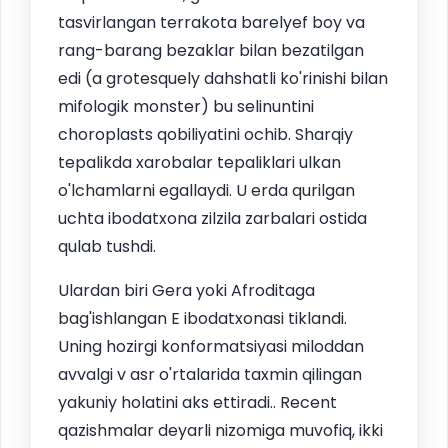
tasvirlangan terrakota barelyef boy va
rang-barang bezaklar bilan bezatilgan
edi (a grotesquely dahshatli ko'rinishi bilan
mifologik monster) bu selinuntini
choroplasts qobiliyatini ochib. Sharqiy
tepalikda xarobalar tepaliklari ulkan
o'lchamlarni egallaydi. U erda qurilgan
uchta ibodatxona zilzila zarbalari ostida
qulab tushdi.
Ulardan biri Gera yoki Afroditaga
bag'ishlangan E ibodatxonasi tiklandi.
Uning hozirgi konformatsiyasi miloddan
avvalgi v asr o'rtalarida taxmin qilingan
yakuniy holatini aks ettiradi.. Recent
qazishmalar deyarli nizomiga muvofiq, ikki