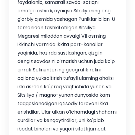
foydalanib, samarali savdo-sotiqni
amalga oshirdi, ayniqsa Sitsiliyaning eng
g'arbiy qismida yashagan Puniklar bilan. U
tomonidan tashkil etilgan Sitsiliya
Megaresi miloddan avvalgi VII asrning
ikkinchi yarmida ikkita port-kanallar
yaqinida, hozirda sustlashgan, qizg'in
dengiz savdosini o'rnatish uchun juda ko'p
qirrali. Selinuntening geografik rolini
oqilona yuksaltirish tufayli ularning aholisi
ikki asrdan ko'proq vaqt ichida yunon va
Sitsiliya / magno-yunon dunyosida kam
taqqoslanadigan iqtisodiy farovonlikka
erishdilar. Ular ulkan o'lchamdagi shaharni
qurdilar va kengaytirdilar, uni ko'plab
ibodat binolari va yuqori sifatli jamoat