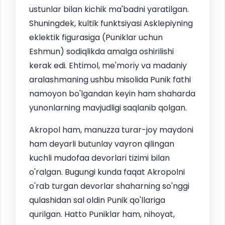
ustunlar bilan kichik ma'badni yaratilgan.
Shuningdek, kultik funktsiyasi Asklepiyning
eklektik figurasiga (Puniklar uchun
Eshmun) sodiqlikda amalga oshirilishi
kerak edi. Ehtimol, me'moriy va madaniy
aralashmaning ushbu misolida Punik fathi
namoyon bo'lgandan keyin ham shaharda
yunonlarning mavjudligi saqlanib qolgan.
Akropol ham, manuzza turar-joy maydoni
ham deyarli butunlay vayron qilingan
kuchli mudofaa devorlari tizimi bilan
o'ralgan. Bugungi kunda faqat Akropolni
o'rab turgan devorlar shaharning so'nggi
qulashidan sal oldin Punik qo'llariga
qurilgan. Hatto Puniklar ham, nihoyat,