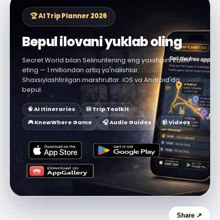
🏆 AI Trip Planner 2026
Bepul ilovani yuklab oling
Secret World bilan Selinuntening eng yaxshisini kashf
eting — 1 milliondan ortiq yo'nalishlar.
Shaxsiylashtirilgan marshrutlar. iOS va Android'da
bepul.
🧠 AI Itineraries
🎒 Trip Toolkit
🎮 KnowWhere Game
🎧 Audio Guides
📹 Videos
Share ↗