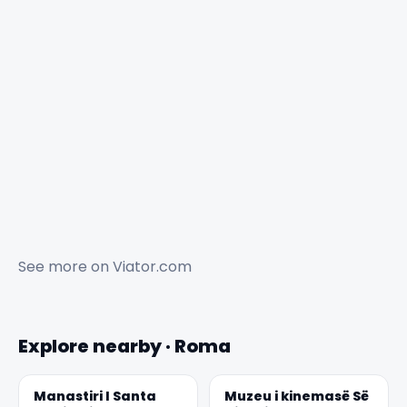
✕
See more on
Viator.com
Explore nearby · Roma
Manastiri I Santa
Muzeu i kinemasë Së