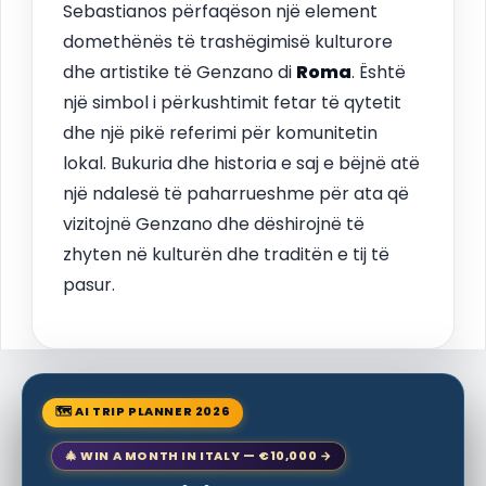
Sebastianos përfaqëson një element
domethënës të trashëgimisë kulturore
dhe artistike të Genzano di
Roma
. Është
një simbol i përkushtimit fetar të qytetit
dhe një pikë referimi për komunitetin
lokal. Bukuria dhe historia e saj e bëjnë atë
një ndalesë të paharrueshme për ata që
vizitojnë Genzano dhe dëshirojnë të
zhyten në kulturën dhe traditën e tij të
pasur.
🗺 AI TRIP PLANNER 2026
🎄 WIN A MONTH IN ITALY — €10,000 →