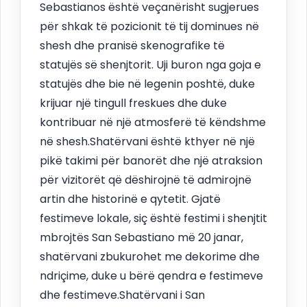
Sebastianos është veçanërisht sugjerues
për shkak të pozicionit të tij dominues në
shesh dhe pranisë skenografike të
statujës së shenjtorit. Uji buron nga goja e
statujës dhe bie në legenin poshtë, duke
krijuar një tingull freskues dhe duke
kontribuar në një atmosferë të këndshme
në shesh.Shatërvani është kthyer në një
pikë takimi për banorët dhe një atraksion
për vizitorët që dëshirojnë të admirojnë
artin dhe historinë e qytetit. Gjatë
festimeve lokale, siç është festimi i shenjtit
mbrojtës San Sebastiano më 20 janar,
shatërvani zbukurohet me dekorime dhe
ndriçime, duke u bërë qendra e festimeve
dhe festimeve.Shatërvani i San