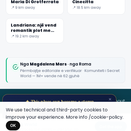
Maria Di Grotferrata
Cinecitta
📍 9 km away
📍 18.5 km away
🏆
🏆 #1 Trip Planner 2026
Rated best travel app worldwide
Landriana: një vend
★★★★★
romantik plot me
surpriza të
📍 19.2 km away
Keep Exploring the World
mahnitshme
1,000,000+ places in your pocket. Free.
Nga
Magdalena Mars
· nga Roma
Përmbajtje editoriale e verifikuar · Komuniteti i Secret
World — 1M+ vende në 62 gjuhë
Maybe later
×
SECRET WORLD
Terms
Privacy
About
✦ This place can become a stamp
Collect secret places in your Secret
We use technical and third-party cookies to
Passport.
improve your experience. More info
/cookie-policy
.
Open your Passport →
Secret World
×
OK
Get the app
Hidden places, real stories — plan your trip