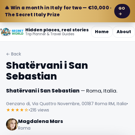
🎄 Win a month in Italy for two — €10,000 ·
GO
→
The Secret Italy Prize
Hidden places, real stories
Home
About
Trip Planner & Travel Guides
← Back
Shatërvani i San
Sebastian
Shatërvani i San Sebastian
— Roma, Italia.
Genzano di, Via Quattro Novembre, 00187 Roma RM, Italia
•
★★★★☆
•
216 views
Magdalena Mars
Roma