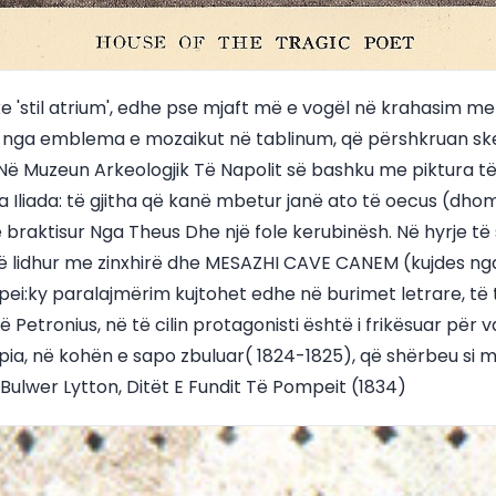
ike 'stil atrium', edhe pse mjaft më e vogël në krahasim m
 nga emblema e mozaikut në tablinum, që përshkruan ske
ni Në Muzeun Arkeologjik Të Napolit së bashku me piktura 
a Iliada: të gjitha që kanë mbetur janë ato të oecus (dho
 braktisur Nga Theus Dhe një fole kerubinësh. Në hyrje t
 lidhur me zinxhirë dhe MESAZHI CAVE CANEM (kujdes nga 
i:ky paralajmërim kujtohet edhe në burimet letrare, të ti
 Petronius, në të cilin protagonisti është i frikësuar për v
ëpia, në kohën e sapo zbuluar( 1824-1825), që shërbeu si 
Bulwer Lytton, Ditët E Fundit Të Pompeit (1834)