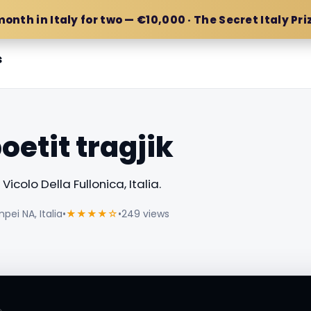
month in Italy for two — €10,000 · The Secret Italy Pri
s
oetit tragjik
Vicolo Della Fullonica, Italia.
pei NA, Italia
•
★★★★☆
•
249 views