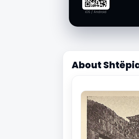
iOS / Android
About Shtëpia 