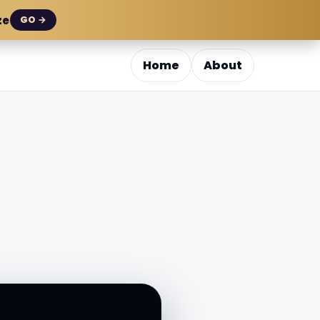
ze
GO →
Home
About