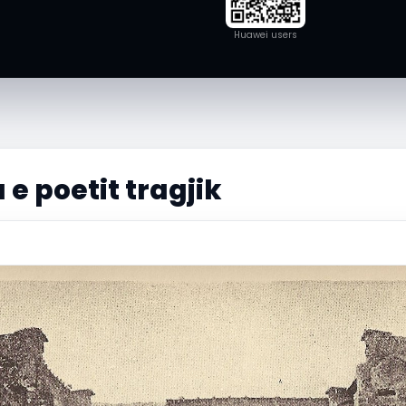
Huawei users
e poetit tragjik