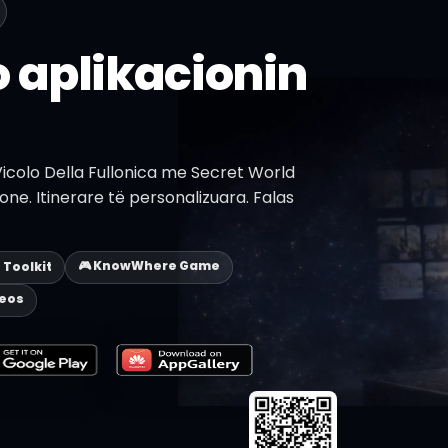
 aplikacionin
icolo Della Fullonica me Secret World
one. Itinerare të personalizuara. Falas
🎮 KnowWhere Game
p Toolkit
deos