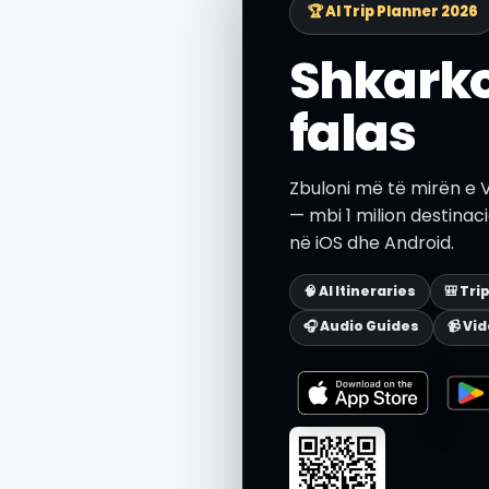
🏆 AI Trip Planner 2026
Shkarko
falas
Zbuloni më të mirën e V
— mbi 1 milion destinaci
në iOS dhe Android.
🧠 AI Itineraries
🎒 Tri
🎧 Audio Guides
📹 Vi