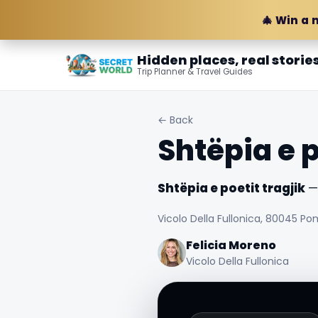
🎄 Win a 
Hidden places, real storie
Trip Planner & Travel Guides
← Back
Shtëpia e p
Shtëpia e poetit tragjik
— 
Vicolo Della Fullonica, 80045 Pom
Felicia Moreno
Vicolo Della Fullonica