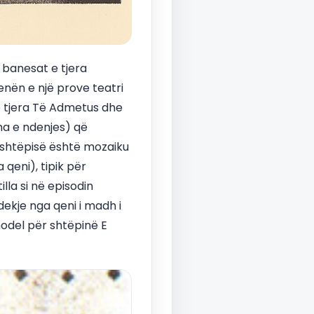
e banesat e tjera
nën e një prove teatri
të tjera Të Admetus dhe
ma e ndenjes) që
ë shtëpisë është mozaiku
qeni), tipik për
lla si në episodin
dekje nga qeni i madh i
model për shtëpinë E