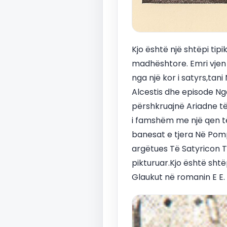
Kjo është një shtëpi tip
madhështore. Emri vjen
nga një kor i satyrs,ta
Alcestis dhe episode Ng
përshkruajnë Ariadne të
i famshëm me një qen të
banesat e tjera Në Pompe
argëtues Të Satyricon Të
pikturuar.Kjo është sht
Glaukut në romanin E E. 