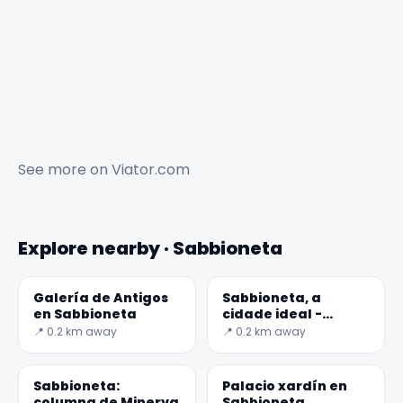
See more on
Viator.com
Explore nearby · Sabbioneta
Galería de Antigos
Sabbioneta, a
✕
en Sabbioneta
cidade ideal -
Unesco do
📍 0.2 km away
📍 0.2 km away
Patrimonio
Sabbioneta:
Palacio xardín en
columna de Minerva
Sabbioneta