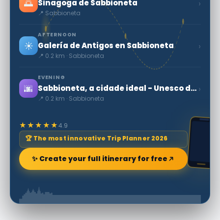
🌅
›
Sinagoga de Sabbioneta
📍 Sabbioneta
AFTERNOON
☀️
›
Galería de Antigos en Sabbioneta
📍 0.2 km · Sabbioneta
EVENING
🌆
›
Sabbioneta, a cidade ideal - Unesco do Patrimonio
📍 0.2 km · Sabbioneta
★★★★★
4.9
🏆 The most innovative Trip Planner 2026
✨ Create your full itinerary for free