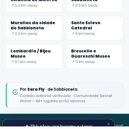
📍 0.2 km away
📍 0.2 km away
Murallas da cidade
Santo Estevo
de Sabbioneta
Catedral
📍 0.3 km away
📍 6 km away
🏆
🏆 #1 Trip Planner 2026
Rated best travel app worldwide
Lombardía / Bijou
Brescello e
Museo
Guareschi Museo
★★★★★
📍 6.1 km away
📍 11 km away
Keep Exploring the World
1,000,000+ places in your pocket. Free.
Por
Sara Fly
· de Sabbioneta
Contido editorial verificado · Comunidade Secret
World — 1M+ lugares en 62 idiomas
Maybe later
×
SECRET WORLD
Terms
Privacy
About
✦ This place can become a stamp