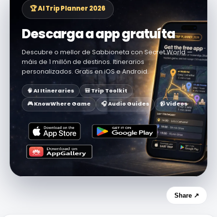
🏆 AI Trip Planner 2026
Descarga a app gratuíta
Descubre o mellor de Sabbioneta con Secret World —
máis de 1 millón de destinos. Itinerarios
personalizados. Gratis en iOS e Android.
🧠 AI Itineraries
🎒 Trip Toolkit
🎮 KnowWhere Game
🎧 Audio Guides
📹 Videos
Share ↗