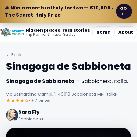
🎄 Win a month in Italy for two — €10,000 ·
GO
→
The Secret Italy Prize
Hidden places, real stories
Home
About
Trip Planner & Travel Guides
← Back
Sinagoga de Sabbioneta
Sinagoga de Sabbioneta
— Sabbioneta, Italia.
Via Bernardino Campi, 1, 46018 Sabbioneta MN, Italia
•
★★★★☆
•
197 views
Sara Fly
Sabbioneta