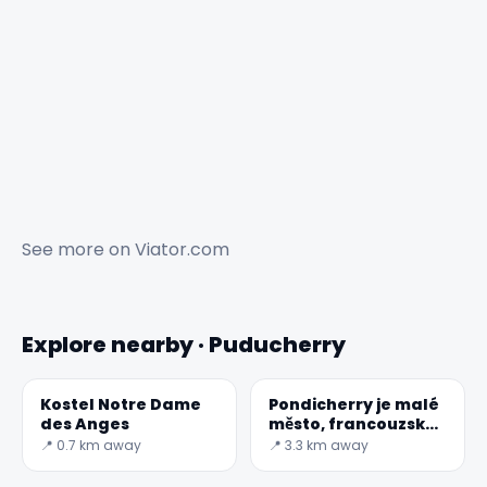
See more on
Viator.com
Explore nearby · Puducherry
Kostel Notre Dame
Pondicherry je malé
des Anges
město, francouzské
koloniální dědictví
📍 0.7 km away
📍 3.3 km away