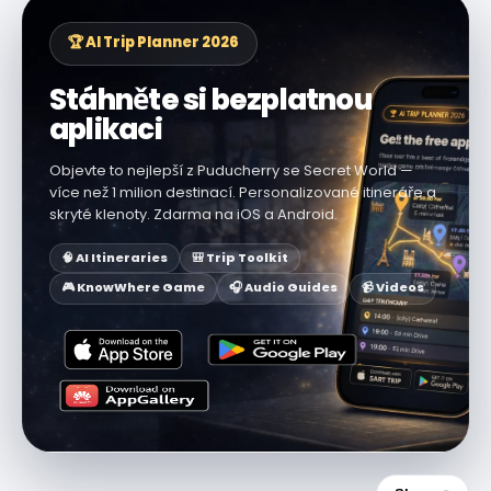
🏆 AI Trip Planner 2026
Stáhněte si bezplatnou
aplikaci
Objevte to nejlepší z Puducherry se Secret World —
více než 1 milion destinací. Personalizované itineráře a
skryté klenoty. Zdarma na iOS a Android.
🧠 AI Itineraries
🎒 Trip Toolkit
🎮 KnowWhere Game
🎧 Audio Guides
📹 Videos