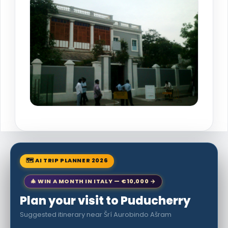
🗺 AI TRIP PLANNER 2026
🎄 WIN A MONTH IN ITALY — €10,000 →
Plan your visit to Puducherry
Suggested itinerary near Šrí Aurobindo Ašram