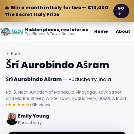
🎄 Win a month in Italy for two — €10,000 ·
GO
→
The Secret Italy Prize
Hidden places, real stories
Home
About
Trip Planner & Travel Guides
← Back
Šrí Aurobindo Ašram
Šrí Aurobindo Ašram
— Puducherry, India.
No. 9, Near Junction of Manakula Vinayagar, Kovil Street
and Marine Street, White Town, Puducherry, 605002, India
•
★★★★☆
•
315 views
Emily Young
Puducherry