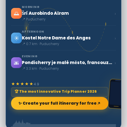
MORNING
🌅
›
Šrí Aurobindo Ašram
📍 Puducherry
AFTERNOON
☀️
›
Kostel Notre Dame des Anges
📍 0.7 km · Puducherry
EVENING
🌆
›
Pondicherry je malé město, francouzské koloniální dědictví
📍 3.3 km · Puducherry
★★★★★
4.9
🏆 The most innovative Trip Planner 2026
✨ Create your full itinerary for free