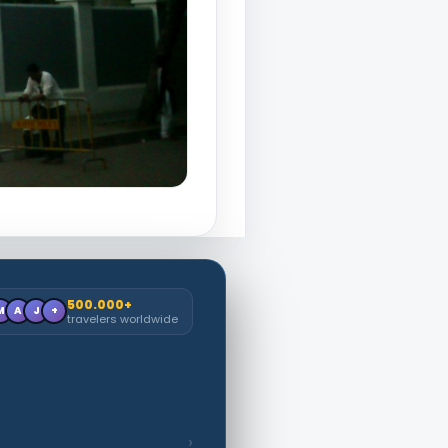
500.000+
M
A
J
+
travelers worldwide
›