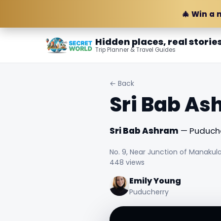
🎄 Win a 
Hidden places, real storie
Trip Planner & Travel Guides
← Back
Sri Bab A
Sri Bab Ashram
— Puducher
No. 9, Near Junction of Manakula
448 views
Emily Young
Puducherry