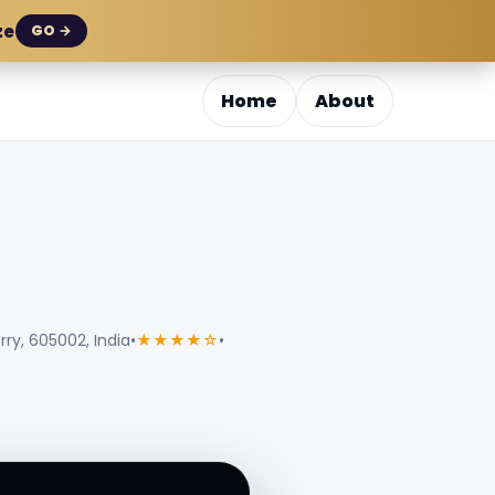
ze
GO →
Home
About
ry, 605002, India
•
★★★★☆
•