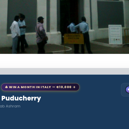
🎄 WIN A MONTH IN ITALY — €10,000 →
to Puducherry
 Bab Ashram