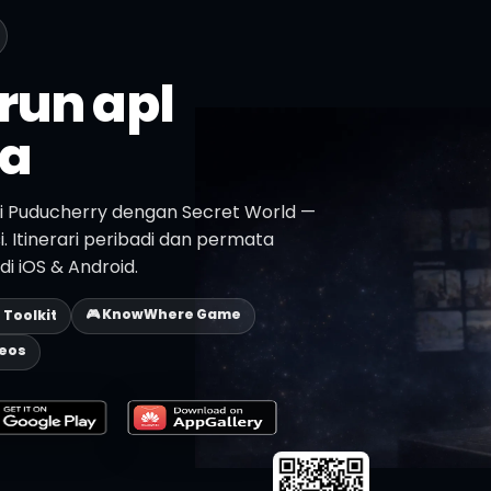
run apl
a
ri Puducherry dengan Secret World —
asi. Itinerari peribadi dan permata
i iOS & Android.
🎮 KnowWhere Game
p Toolkit
deos