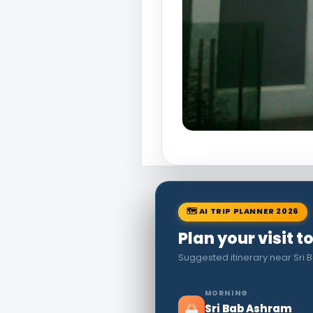
🗺 AI TRIP PLANNER 2026
Plan your visit 
Suggested itinerary near Sri
MORNING
🌅
Sri Bab Ashram