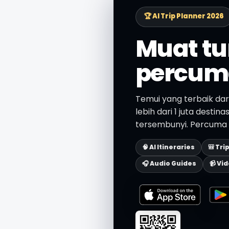
🏆 AI Trip Planner 2026
Muat tu
percum
Temui yang terbaik da
lebih dari 1 juta destin
tersembunyi. Percuma d
🧠 AI Itineraries
🎒 Tri
🎧 Audio Guides
📹 Vi