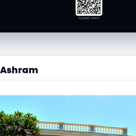
Huawei users
b Ashram