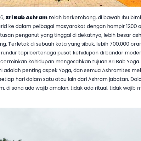
26,
Sri Bab Ashram
telah berkembang, di bawah Ibu bimb
urid ke dalam pelbagai masyarakat dengan hampir 1200 ah
tusan penganut yang tinggal di dekatnya, lebih besar as
ng. Terletak di sebuah kota yang sibuk, lebih 700,000 or
rundur tapi bertenaga pusat kehidupan di bandar mode
erminkan kehidupan mengesahkan tujuan Sri Bab Yoga. 
i adalah penting aspek Yoga, dan semua Ashramites me
setiap hari dalam satu atau lain dari Ashram jabatan. D
ram, di sana ada wajib amalan, tidak ada ritual, tidak wajib