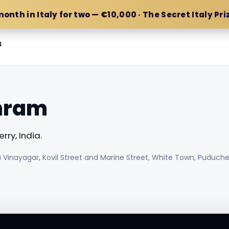
month in Italy for two — €10,000 · The Secret Italy Pri
s
shram
ry, India.
 Vinayagar, Kovil Street and Marine Street, White Town, Puducher