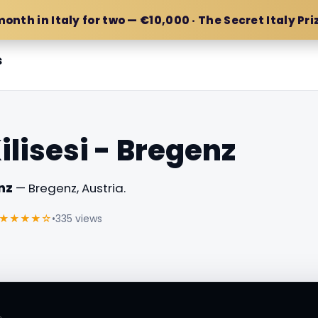
month in Italy for two — €10,000 · The Secret Italy Pri
s
Kilisesi - Bregenz
enz
— Bregenz, Austria.
★★★★☆
•
335 views