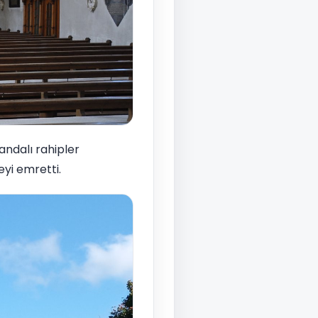
landalı rahipler
eyi emretti.