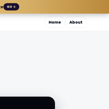
ze
GO →
Home
About