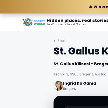
🎄 Win a 
Hidden places, real storie
Trip Planner & Travel Guides
← Back
St. Gallus 
St. Gallus Kilisesi - Breg
Kirchpl. 3, 6900 Bregenz, Austria
•
Ingrid Da Gama
Bregenz