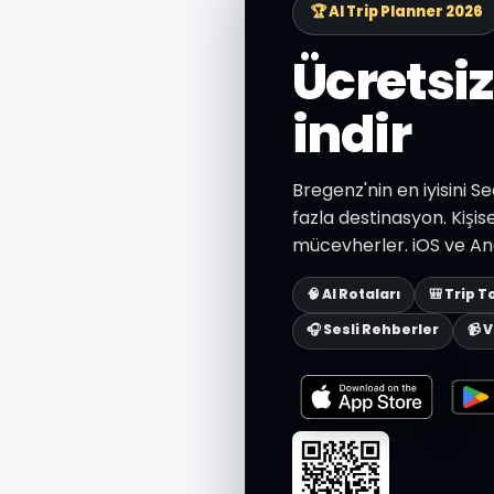
🏆 AI Trip Planner 2026
Ücretsi
indir
Bregenz'nin en iyisini S
fazla destinasyon. Kişise
mücevherler. iOS ve And
🧠 AI Rotaları
🎒 Trip T
🎧 Sesli Rehberler
📹 