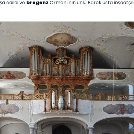
nşa edildi ve
bregenz
Ormanı'nın ünlü Barok usta inşaatçıl