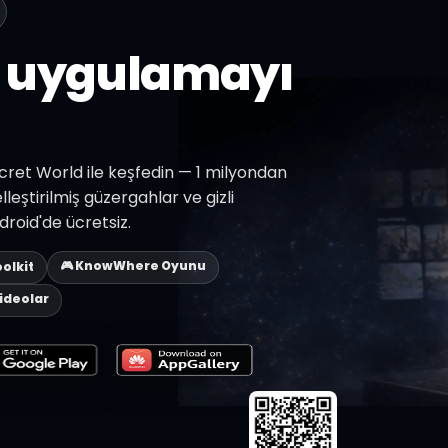
z uygulamayı
ecret World ile keşfedin — 1 milyondan
lleştirilmiş güzergahlar ve gizli
roid'de ücretsiz.
🎮 KnowWhere Oyunu
oolkit
Videolar