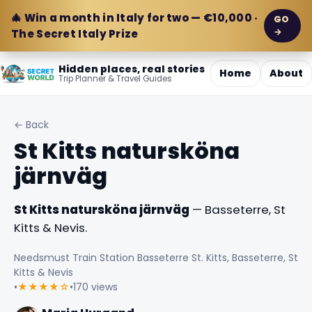
🎄 Win a month in Italy for two — €10,000 ·
GO
→
The Secret Italy Prize
Hidden places, real stories
Home
About
Trip Planner & Travel Guides
← Back
St Kitts natursköna
järnväg
St Kitts natursköna järnväg
— Basseterre, St
Kitts & Nevis.
Needsmust Train Station Basseterre St. Kitts, Basseterre, St
Kitts & Nevis
•
★★★★☆
•
170 views