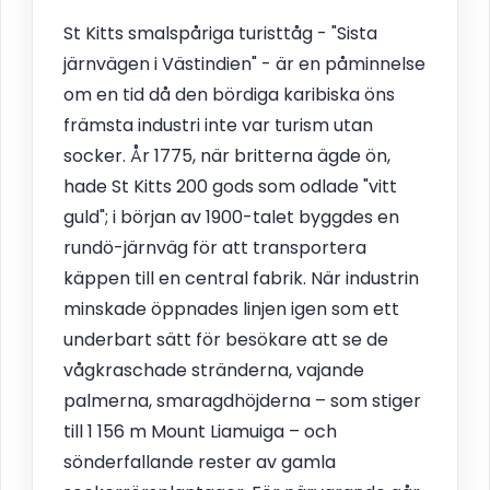
St Kitts smalspåriga turisttåg - "Sista
järnvägen i Västindien" - är en påminnelse
om en tid då den bördiga karibiska öns
främsta industri inte var turism utan
socker. År 1775, när britterna ägde ön,
hade St Kitts 200 gods som odlade "vitt
guld"; i början av 1900-talet byggdes en
rundö-järnväg för att transportera
käppen till en central fabrik. När industrin
minskade öppnades linjen igen som ett
underbart sätt för besökare att se de
vågkraschade stränderna, vajande
palmerna, smaragdhöjderna – som stiger
till 1 156 m Mount Liamuiga – och
sönderfallande rester av gamla