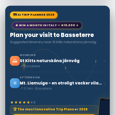
🗺 AI TRIP PLANNER 2026
🎄 WIN A MONTH IN ITALY — €10,000 →
Plan your visit to Basseterre
Suggested itinerary near St Kitts natursköna järnväg
MORNING
🌅
›
St Kitts natursköna järnväg
📍 Basseterre
AFTERNOON
☀️
›
Mt. Liamuiga - en otroligt vacker vilande vulkan
📍 11.1 km · Basseterre
★★★★★
4.9
🏆 The most innovative Trip Planner 2026