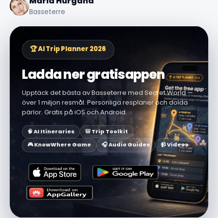
Maria Hurgand
Basseterre
🏆 AI Trip Planner 2026
Ladda ner gratisappen
Upptäck det bästa av Basseterre med Secret World —
över 1 miljon resmål. Personliga resplaner och dolda
pärlor. Gratis på iOS och Android.
🧠 AI Itineraries
🎒 Trip Toolkit
🎮 KnowWhere Game
🎧 Audio Guides
📹 Videos