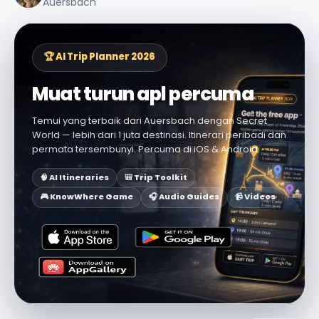
Auersbach
🏆 AI Trip Planner 2026
Muat turun apl percuma
Temui yang terbaik dari Auersbach dengan Secret
World — lebih dari 1 juta destinasi. Itinerari peribadi dan
permata tersembunyi. Percuma di iOS & Android.
🧠 AI Itineraries
🎒 Trip Toolkit
🎮 KnowWhere Game
🎧 Audio Guides
📹 Videos