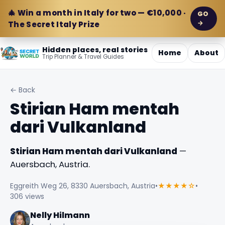
🎄 Win a month in Italy for two — €10,000 ·
GO
→
The Secret Italy Prize
Hidden places, real stories
Home
About
Trip Planner & Travel Guides
← Back
Stirian Ham mentah
dari Vulkanland
Stirian Ham mentah dari Vulkanland
—
Auersbach, Austria.
Eggreith Weg 26, 8330 Auersbach, Austria
•
★★★★☆
•
306 views
Nelly Hilmann