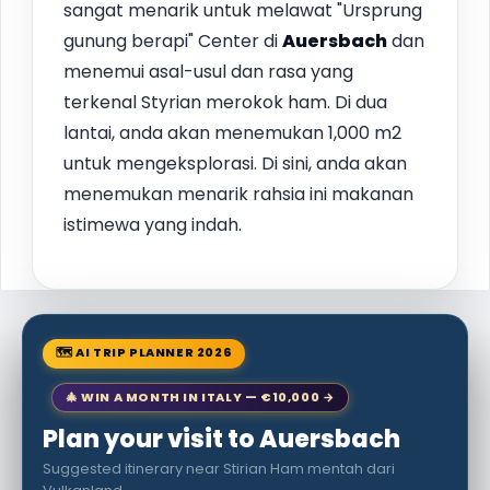
sangat menarik untuk melawat "Ursprung
gunung berapi" Center di
Auersbach
dan
menemui asal-usul dan rasa yang
terkenal Styrian merokok ham. Di dua
lantai, anda akan menemukan 1,000 m2
untuk mengeksplorasi. Di sini, anda akan
menemukan menarik rahsia ini makanan
istimewa yang indah.
🗺 AI TRIP PLANNER 2026
🎄 WIN A MONTH IN ITALY — €10,000 →
Plan your visit to Auersbach
Suggested itinerary near Stirian Ham mentah dari