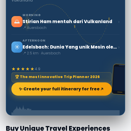
Vulkanland
MORNING
🌅
›
Stirian Ham mentah dari Vulkanland
📍 Auersbach
AFTERNOON
☀️
›
Edelsbach: Dunia Yang unik Mesin oleh Franz Gsellmann
📍 2.5 km · Auersbach
★★★★★
4.9
🏆 The most innovative Trip Planner 2026
✨ Create your full itinerary for free
Buy Unique Travel Experiences