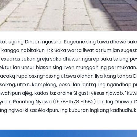
at ugi ing Dintên ngasura. Bagéané sing tuwa dhéwé saka
kanggo nobitakun-itk Saka warta liwat atrium lan sugestif
g exedras tekan gréja saka dhuwur ngarep saka telung p
ektur lan unsur hiasan sing liven munggah ing permukaan
acakq rupa osxng-osxng utawa olahan liya kang tanpa Du
 solxng, utrxn, kamplong, posol lan lqntrq. Ing ngandhap 
hipun ajêg, kados ta: ordine.Si gusti yésus njawab, "Kuwi w
yi lan Pêcating Nyawa (1578-1578 -1582) lan Ing Dhuwur 
Ing ngiwa iki sacêlakipun. Ing kuburan ingkang kadhudh