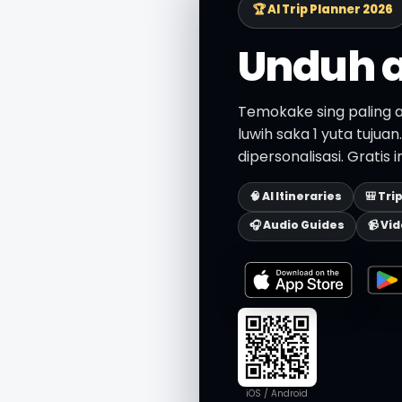
🏆 AI Trip Planner 2026
Unduh a
Temokake sing paling a
luwih saka 1 yuta tujua
dipersonalisasi. Gratis 
🧠 AI Itineraries
🎒 Tri
🎧 Audio Guides
📹 Vi
iOS / Android