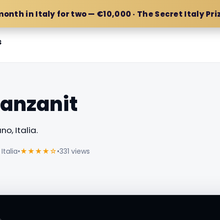
month in Italy for two — €10,000 · The Secret Italy Pri
s
anzanit
no, Italia.
Italia
•
★★★★☆
•
331 views