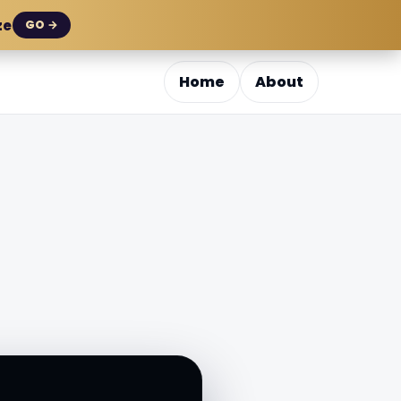
ze
GO →
Home
About