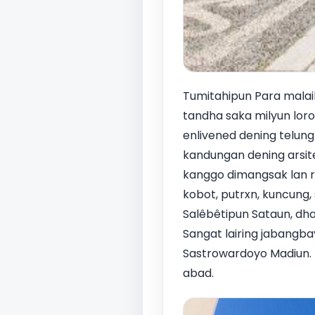
Tumitahipun Para malaik
tandha saka milyun loro 
enlivened dening telun
kandungan dening arsit
kanggo dimangsak lan r
kobot, putrxn, kuncung,
Salêbêtipun Sataun, dhawa
Sangat lairing jabangba
Sastrowardoyo Madiun. 
abad.