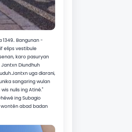
 1349.. Bangunan -
 elips vestibule
esenan, karo pasuryan
. Jantxn Diundhuh
duh.Jantxn uga diarani,
punika sangaring wulan
is nulis ing Atiné."
Dhéwé ing Subagio
uk wontên abad badan