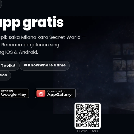
pp gratis
pik saka Milano karo Secret World —
n. Rencana perjalanan sing
ing iOS & Android.
🎮 KnowWhere Game
p Toolkit
deos
Huawei users