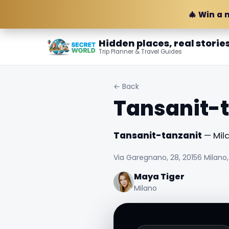
🎄 Win a 
Hidden places, real storie
Trip Planner & Travel Guides
← Back
Tansanit-t
Tansanit-tanzanit
— Mila
Via Garegnano, 28, 20156 Milano, 
Maya Tiger
Milano