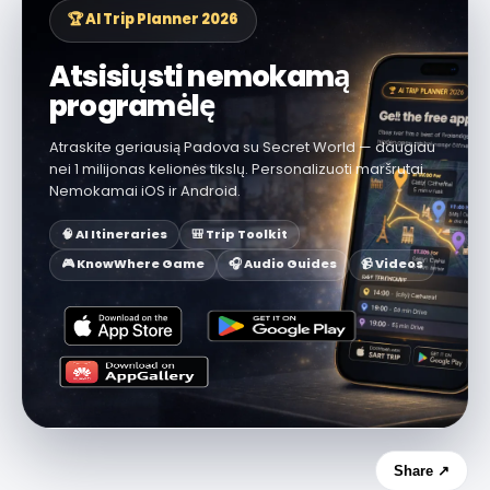
🏆 AI Trip Planner 2026
Atsisiųsti nemokamą
programėlę
Atraskite geriausią Padova su Secret World — daugiau
nei 1 milijonas kelionės tikslų. Personalizuoti maršrutai.
Nemokamai iOS ir Android.
🧠 AI Itineraries
🎒 Trip Toolkit
🎮 KnowWhere Game
🎧 Audio Guides
📹 Videos
Share ↗