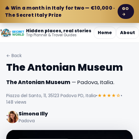
🎄 Win a month in Italy for two — €10,000 ·
GO
→
The Secret Italy Prize
Hidden places, real stories
Home
About
Trip Planner & Travel Guides
← Back
The Antonian Museum
The Antonian Museum
— Padova, Italia.
Piazza del Santo, 11, 35123 Padova PD, Italia
•
★★★★☆
•
148 views
Simona Illy
Padova