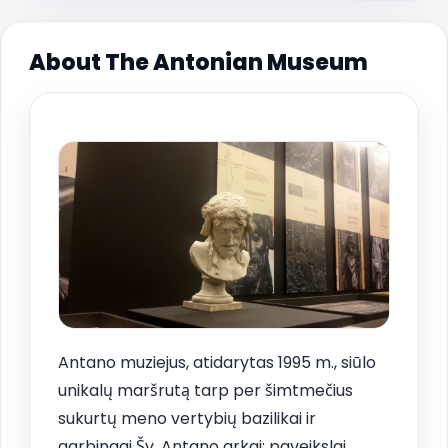
About The Antonian Museum
Antano muziejus, atidarytas 1995 m., siūlo
unikalų maršrutą tarp per šimtmečius
sukurtų meno vertybių bazilikai ir
garbingai Šv. Antano arkai: paveikslai,