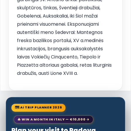
skulptūros, tinkas, šventieji drabužiai,
Gobelenai, Auksakaliai, iki šiol mažai
prieinami visuomenei. Eksponuojami
autentiški meno šedevrai: Mantegnos
freska bazilikos portalui, XV a.medinės
inkrustacijos, brangusis auksakalystės
laivas Vokiečių Cinqucento, Tiepolo ir
Piazzetta altoriaus gabalai, retas liturginis
drabužis, austi Lione XVIII a.
🗺 AI TRIP PLANNER 2026
🎄 WIN A MONTH IN ITALY — €10,000 →
Plan your visit to Padova