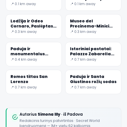
paveldas
📍 0.1 km away
📍 0.1 km away
Lodžija ir Odeo
Museo del
Cornaro, Paslėptas
Precinema-Minici
Padujos perlas
Zotti collection
📍 0.3 km away
📍 0.3 km away
Paduja ir
Istoriniai pastatai:
monumentalus
Palazzo Zabarella
Treves De ' Bonfili
Padujoje
📍 0.4 km away
📍 0.7 km away
parkas
Romos tiltas San
Paduja ir Santa
Lorenzo
Giustinos rožių sodas
📍 0.7 km away
📍 0.7 km away
Autorius
Simona Illy
· iš Padova
Redakcinis turinys patvirtintas · Secret World
bendruomenė — 1M+ vietų 62 kalbomis