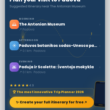
Suggested itinerary near The Antonian Museum
MORNING
🌅
›
The Antonian Museum
📍 Padova
AFTERNOON
☀️
›
Paduvos botanikos sodas-Unesco paveldas
📍 0.1 km · Padova
EVENING
🌆
›
Paduja ir Scoletta: Šventojo mokykla
📍 0.1 km · Padova
★★★★★
4.9
🏆 The most innovative Trip Planner 2026
✨ Create your full itinerary for free