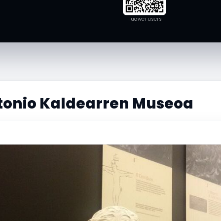
Huawei users
tonio Kaldearren Museoa