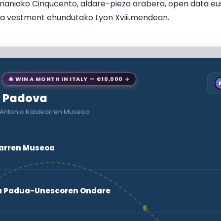
lemaniako Cinqucento, aldare-pieza arabera, open data 
rgia vestment ehundutako Lyon Xviii.mendean.
🎄 WIN A MONTH IN ITALY — €10,000 →
to Padova
e Antonio Kaldearren Museoa
earren Museoa
oa Padua-Unescoren Ondare