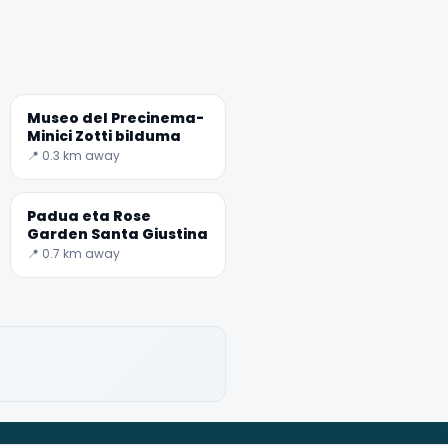
Museo del Precinema-
Minici Zotti bilduma
📍 0.3 km away
Padua eta Rose
Garden Santa Giustina
📍 0.7 km away