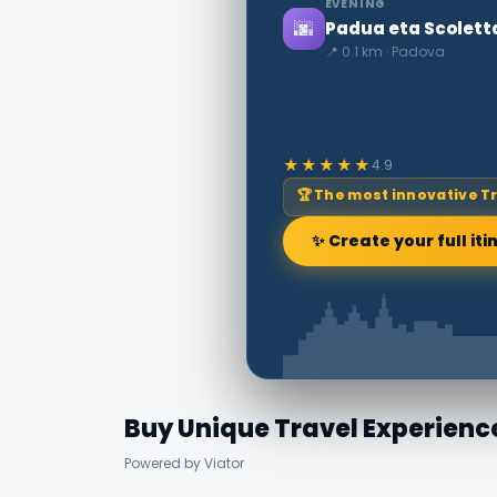
EVENING
🌆
Padua eta Scolett
📍 0.1 km · Padova
★★★★★
4.9
🏆 The most innovative T
✨ Create your full iti
Buy Unique Travel Experienc
Powered by Viator