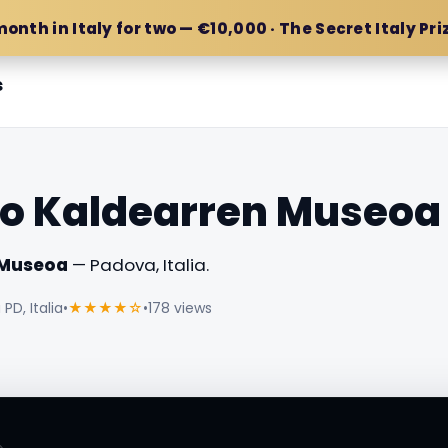
month in Italy for two — €10,000 · The Secret Italy Pri
s
io Kaldearren Museoa
 Museoa
— Padova, Italia.
PD, Italia
•
★★★★☆
•
178 views