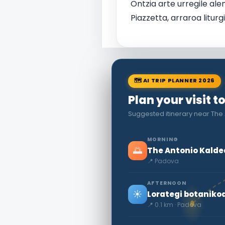
Ontzia arte urregile a
Piazzetta, arraroa litu
🗺 AI TRIP PLANNER 2026
Plan your visit 
Suggested itinerary near Th
MORNING
🌅
The Antonio Kald
📍 Padova
AFTERNOON
☀️
Lorategi botanik
📍 0.1 km · Padova