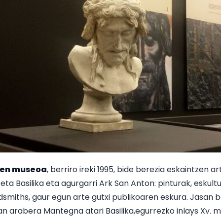
ren museoa
, berriro ireki 1995, bide berezia eskaintzen ar
ta Basilika eta agurgarri Ark San Anton: pinturak, eskultu
dsmiths, gaur egun arte gutxi publikoaren eskura. Jasan
oan arabera Mantegna atari Basilika,egurrezko inlays Xv. 