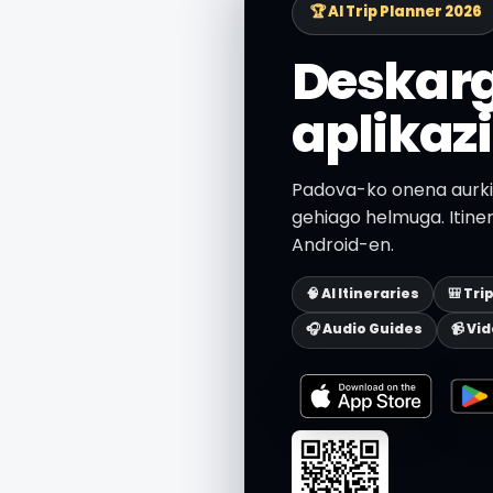
🏆 AI Trip Planner 2026
Deskar
aplikaz
Padova-ko onena aurkit
gehiago helmuga. Itiner
Android-en.
🧠 AI Itineraries
🎒 Tri
🎧 Audio Guides
📹 Vi