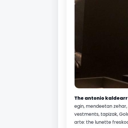
The antonio kaldear
egin, mendeetan zehar, e
vestments, tapizak, Gol
arte: the lunette fresk