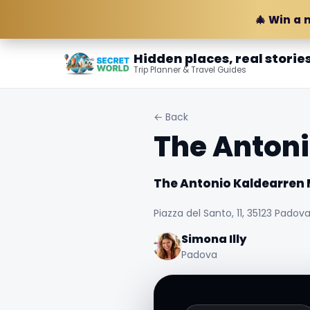
🎄 Win a 
Hidden places, real storie
Trip Planner & Travel Guides
← Back
The Anton
The Antonio Kaldearren
Piazza del Santo, 11, 35123 Padova 
Simona Illy
Padova