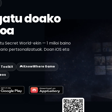
gatu doako
ioa
u Secret World-ekin — 1 milioi baino
ario pertsonalizatuak. Doan iOS eta
🎮 KnowWhere Game
p Toolkit
deos