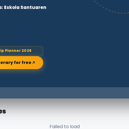
a: Eskola Santuaren
rip Planner 2026
nerary for free
es
Failed to load