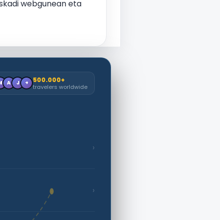
euskadi webgunean eta
500.000+
M
A
J
+
travelers worldwide
›
›