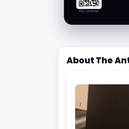
iOS / Android
About The An