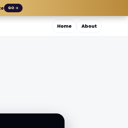
ze
GO →
Home
About