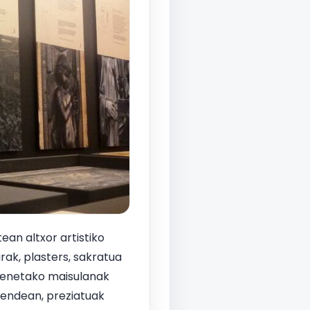
tean altxor artistiko
rak, plasters, sakratua
 benetako maisulanak
mendean, preziatuak