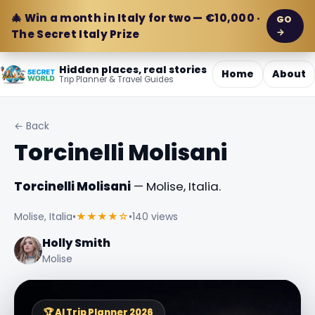
🎄 Win a month in Italy for two — €10,000 ·
GO
→
The Secret Italy Prize
Hidden places, real stories
Home
About
Trip Planner & Travel Guides
← Back
Torcinelli Molisani
Torcinelli Molisani
— Molise, Italia.
Molise, Italia
•
★★★★☆
•
140 views
Holly Smith
Molise
🏆 AI Trip Planner 2026