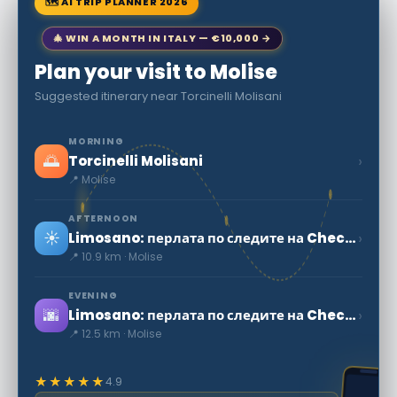
🗺 AI TRIP PLANNER 2026
🎄 WIN A MONTH IN ITALY — €10,000 →
Plan your visit to Molise
Suggested itinerary near Torcinelli Molisani
MORNING
🌅
›
Torcinelli Molisani
📍 Molise
AFTERNOON
☀️
›
Limosano: перлата по следите на Checco Zalone
📍 10.9 km · Molise
EVENING
🌆
›
Limosano: перлата по следите на Checco Zalone
📍 12.5 km · Molise
★★★★★
4.9