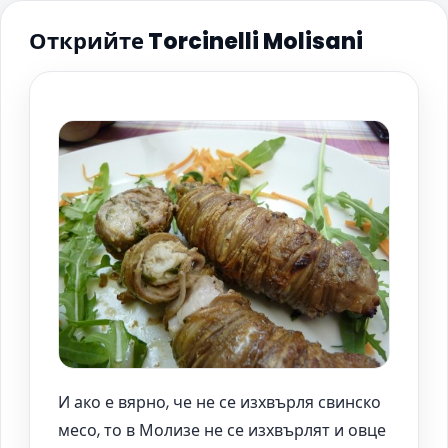
Открийте Torcinelli Molisani
И ако е вярно, че не се изхвърля свинско
месо, то в Молизе не се изхвърлят и овце