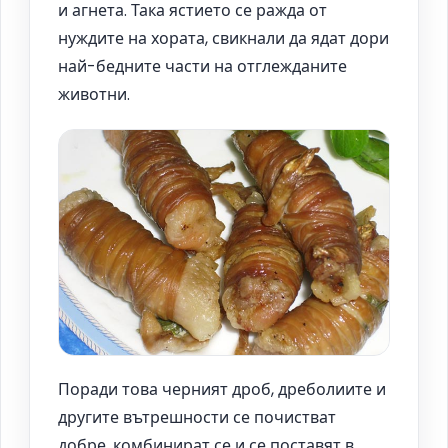
и агнета. Така ястието се ражда от
нуждите на хората, свикнали да ядат дори
най-бедните части на отглежданите
животни.
Поради това черният дроб, дреболиите и
другите вътрешности се почистват
добре, комбинират се и се поставят в