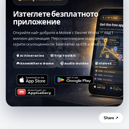
Изтеглете безплатното
приложение
Открийте най-доброто в Molise с Secret World — над 1
милион дестинации. Персонализирани маршрути и
скрити скъпоценности. Безплатно за iOS и Android.
🧠 AI Itineraries
🎒 Trip Toolkit
🎮 KnowWhere Game
🎧 Audio Guides
📹 Videos
Share ↗