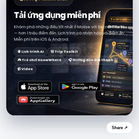
Tải ứng dụng miễn phí
Khám phá những điều tốt nhất ở Molise với Secret World
— hơn 1 triệu điểm đến. Lịch trình cá nhân hóa và điểm ẩn.
Miễn phí trên iOS & Android.
🧠 Lịch trình AI
🎒 Trip Toolkit
🎮 Trò chơi KnowWhere
🎧 Hướng dẫn âm thanh
📹 Video
Share ↗