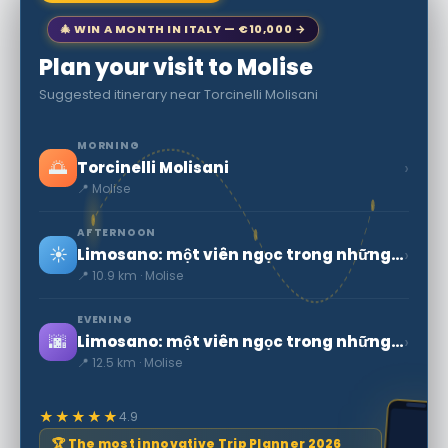
🎄 WIN A MONTH IN ITALY — €10,000 →
Plan your visit to Molise
Suggested itinerary near Torcinelli Molisani
MORNING
🌅
›
Torcinelli Molisani
📍 Molise
AFTERNOON
☀️
›
Limosano: một viên ngọc trong những bước chân của Checco Zalone
📍 10.9 km · Molise
EVENING
🌆
›
Limosano: một viên ngọc trong những bước chân của Checco Zalone
📍 12.5 km · Molise
★★★★★
4.9
🏆 The most innovative Trip Planner 2026