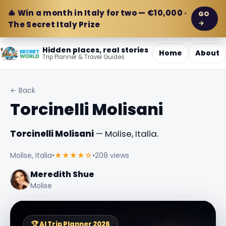
🎄 Win a month in Italy for two — €10,000 ·
GO
→
The Secret Italy Prize
Hidden places, real stories
Home
About
Trip Planner & Travel Guides
← Back
Torcinelli Molisani
Torcinelli Molisani
— Molise, Italia.
Molise, Italia
•
★★★★☆
•
208 views
Meredith Shue
Molise
🏆 AI Trip Planner 2026