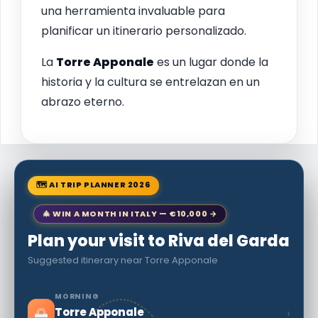
una herramienta invaluable para
planificar un itinerario personalizado.
La
Torre Apponale
es un lugar donde la
historia y la cultura se entrelazan en un
abrazo eterno.
🗺 AI TRIP PLANNER 2026
🎄 WIN A MONTH IN ITALY — €10,000 →
Plan your visit to Riva del Garda
Suggested itinerary near Torre Apponale
MORNING
🌅
›
Torre Apponale