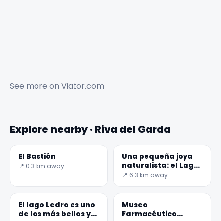
See more on
Viator.com
Explore nearby · Riva del Garda
El Bastión
Una pequeña joya
naturalista: el Lago
📍 0.3 km away
Tenno
📍 6.3 km away
El lago Ledro es uno
Museo
de los más bellos y
Farmacéutico