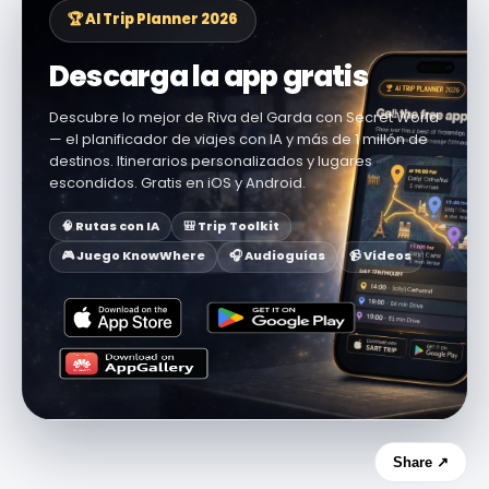
🏆 AI Trip Planner 2026
Descarga la app gratis
Descubre lo mejor de Riva del Garda con Secret World
— el planificador de viajes con IA y más de 1 millón de
destinos. Itinerarios personalizados y lugares
escondidos. Gratis en iOS y Android.
🧠 Rutas con IA
🎒 Trip Toolkit
🎮 Juego KnowWhere
🎧 Audioguías
📹 Vídeos
Share ↗