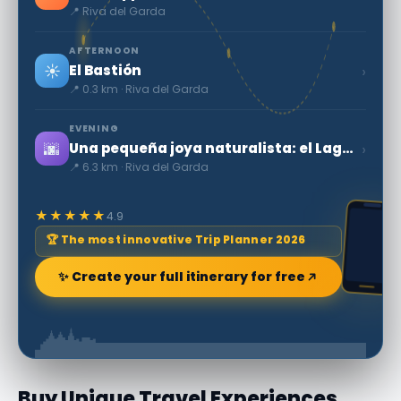
📍 Riva del Garda
AFTERNOON
☀️
›
El Bastión
📍 0.3 km · Riva del Garda
EVENING
🌆
›
Una pequeña joya naturalista: el Lago Tenno
📍 6.3 km · Riva del Garda
★★★★★
4.9
🏆 The most innovative Trip Planner 2026
✨ Create your full itinerary for free
Buy Unique Travel Experiences