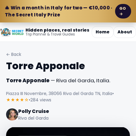
🎄 Win a month in Italy for two — €10,000 ·
GO
→
The Secret Italy Prize
Hidden places, real stories
Home
About
Trip Planner & Travel Guides
← Back
Torre Apponale
Torre Apponale
— Riva del Garda, Italia.
Piazza III Novembre, 38066 Riva del Garda TN, Italia
•
★★★★☆
•
284 views
Polly Cruise
Riva del Garda