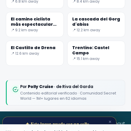
limpios del Trentino
Foletto
📍 6.8 km away
📍 8.4 km away
- Secret World
✕
El camino ciclista
La cascada del Gorg
más espectacular
d'abiss
de Europa: la
📍 9.2 km away
📍 12.2 km away
Gardesana
El Castillo de Drena
Trentino: Castel
Campo
📍 12.6 km away
📍 15.1 km away
🏆
🏆 #1 Trip Planner 2026
Rated best travel app worldwide
Por
Polly Cruise
· de Riva del Garda
Contenido editorial verificado · Comunidad Secret
★★★★★
World — 1M+ lugares en 62 idiomas
Keep Exploring the World
1,000,000+ places in your pocket. Free.
×
SECRET WORLD
Terms
Privacy
About
✦ Este lugar puede ser un sello
Colecciona lugares secretos en tu Secret