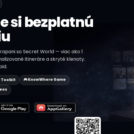
e si bezplatnú
iu
Trapani so Secret World — viac ako 1
nalizované itineráre a skryté klenoty.
id.
🎮 KnowWhere Game
p Toolkit
deos