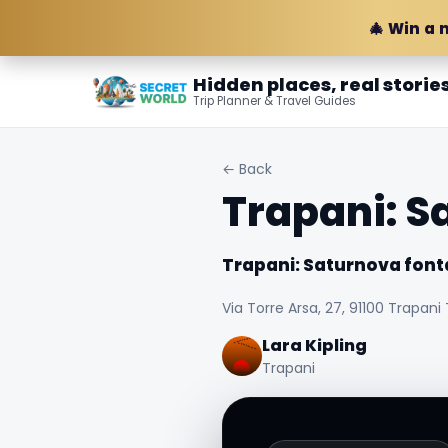
🎄 Win a 
Hidden places, real storie
Trip Planner & Travel Guides
← Back
Trapani: S
Trapani: Saturnova fon
Via Torre Arsa, 27, 91100 Trapani T
Lara Kipling
Trapani