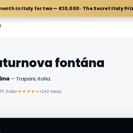
month in Italy for two — €10,000 · The Secret Italy Pri
s
aturnova fontána
tána
— Trapani, Italia.
P, Italia
•
★★★★☆
•
242 views