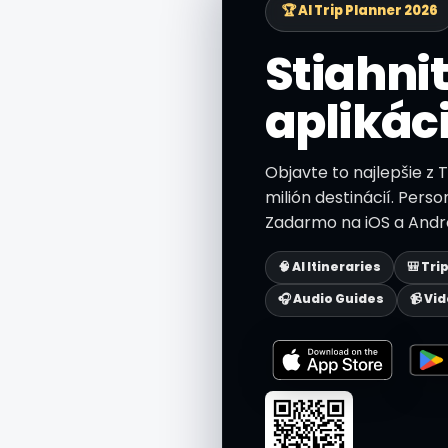
🏆 AI Trip Planner 2026
Stiahnit
aplikác
Objavte to najlepšie z 
milión destinácií. Perso
Zadarmo na iOS a Andro
🧠 AI Itineraries
🎒 Tri
🎧 Audio Guides
📹 Vi