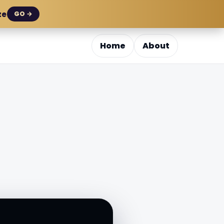
ze
GO →
Home
About