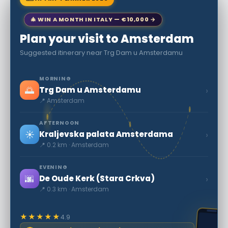
🎄 WIN A MONTH IN ITALY — €10,000 →
Plan your visit to Amsterdam
Suggested itinerary near Trg Dam u Amsterdamu
MORNING
🌅
›
Trg Dam u Amsterdamu
📍 Amsterdam
AFTERNOON
☀️
›
Kraljevska palata Amsterdama
📍 0.2 km · Amsterdam
EVENING
🌆
›
De Oude Kerk (Stara Crkva)
📍 0.3 km · Amsterdam
★★★★★
4.9