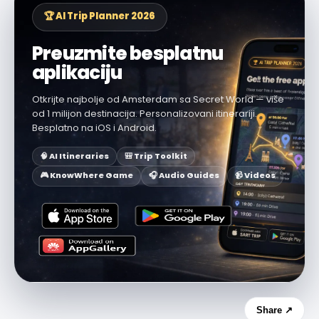
🏆 AI Trip Planner 2026
Preuzmite besplatnu
aplikaciju
Otkrijte najbolje od Amsterdam sa Secret World — više
od 1 milijon destinacija. Personalizovani itinerariji.
Besplatno na iOS i Android.
🧠 AI Itineraries
🎒 Trip Toolkit
🎮 KnowWhere Game
🎧 Audio Guides
📹 Videos
Share ↗