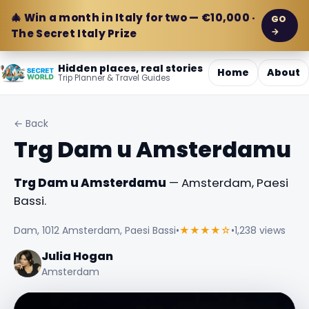
🎄 Win a month in Italy for two — €10,000 ·
GO
→
The Secret Italy Prize
Hidden places, real stories
Home
About
Trip Planner & Travel Guides
← Back
Trg Dam u Amsterdamu
Trg Dam u Amsterdamu
— Amsterdam, Paesi
Bassi.
Dam, 1012 Amsterdam, Paesi Bassi
•
★★★★☆
•
1,238 views
Julia Hogan
Amsterdam