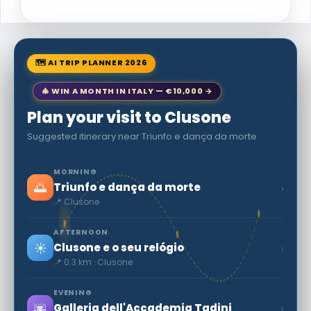
🗺 AI TRIP PLANNER 2026
🎄 WIN A MONTH IN ITALY — €10,000 →
Plan your visit to Clusone
Suggested itinerary near Triunfo e dança da morte
MORNING
🌅
›
Triunfo e dança da morte
📍 Clusone
AFTERNOON
☀️
›
Clusone e o seu relógio
📍 0.3 km · Clusone
EVENING
🌆
›
Galleria dell'Accademia Tadini