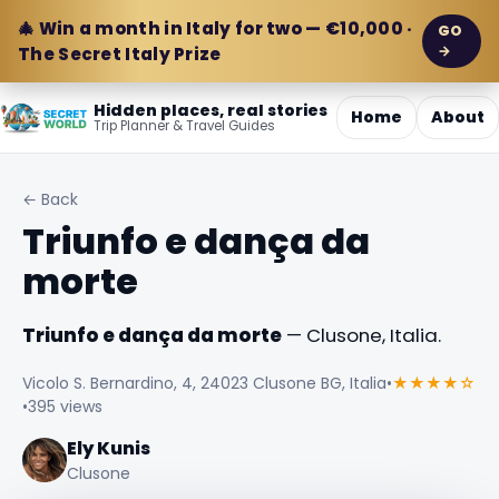
🎄 Win a month in Italy for two — €10,000 ·
GO
→
The Secret Italy Prize
Hidden places, real stories
Home
About
Trip Planner & Travel Guides
← Back
Triunfo e dança da
morte
Triunfo e dança da morte
— Clusone, Italia.
Vicolo S. Bernardino, 4, 24023 Clusone BG, Italia
•
★★★★☆
•
395 views
Ely Kunis
Clusone