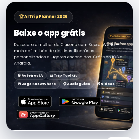
🏆 AI Trip Planner 2026
Baixe o app grátis
Descubra o melhor de Clusone com Secret World —
mais de 1 milhão de destinos. Itinerários
personalizados e lugares escondidos. Grátis no iOS e
Android.
🧠 Roteiros IA
🎒 Trip Toolkit
🎮 Jogo KnowWhere
🎧 Audioguias
📹 Vídeos