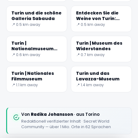
Turin und die schöne
Entdecken Sie die
Galleria Sabauda
Weine von Turin:
Barolo und mehr
📍 0.5 km away
📍 0.5 km away
✕
Turin |
Turin | Museum des
Nationalmuseum
Widerstandes
des italienischen
📍 0.6 km away
📍 0.7 km away
Risorgimento
Turin | Nationales
Turin und das
Filmmuseum
Lavazza-Museum
📍 1.1 km away
📍 1.4 km away
🏆
🏆 #1 Trip Planner 2026
Rated best travel app worldwide
Von
Radika Johansson
· aus Torino
Redaktionell verifizierter Inhalt · Secret World
★★★★★
Community — über 1 Mio. Orte in 62 Sprachen
Keep Exploring the World