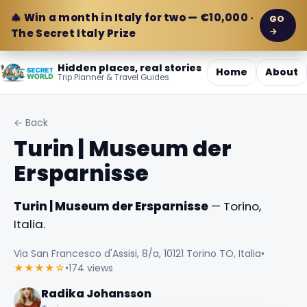
🎄 Win a month in Italy for two — €10,000 ·
GO
→
The Secret Italy Prize
Hidden places, real stories
Home
About
Trip Planner & Travel Guides
← Back
Turin | Museum der
Ersparnisse
Turin | Museum der Ersparnisse
— Torino,
Italia.
Via San Francesco d'Assisi, 8/a, 10121 Torino TO, Italia
•
★★★★☆
•
174 views
Radika Johansson