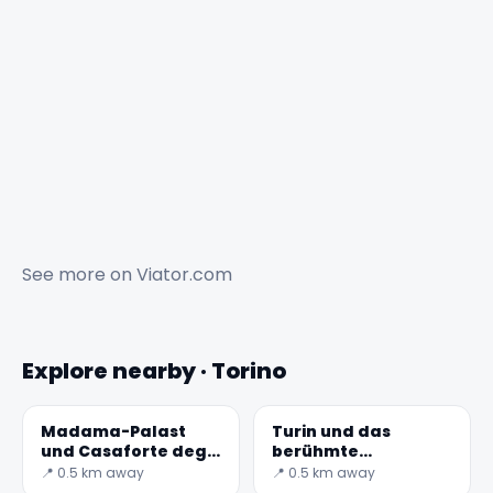
See more on
Viator.com
Explore nearby · Torino
Madama-Palast
Turin und das
und Casaforte degli
berühmte
Acaja - Geheime
Erfrischungsgetränk
📍 0.5 km away
📍 0.5 km away
Welt
Bicerin