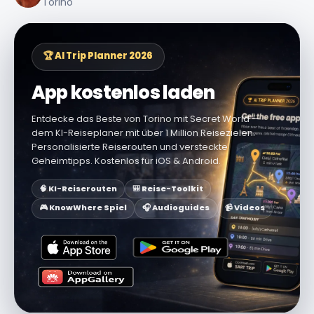
Torino
🏆 AI Trip Planner 2026
App kostenlos laden
Entdecke das Beste von Torino mit Secret World —
dem KI-Reiseplaner mit über 1 Million Reisezielen.
Personalisierte Reiserouten und versteckte
Geheimtipps. Kostenlos für iOS & Android.
🧠 KI-Reiserouten
🎒 Reise-Toolkit
🎮 KnowWhere Spiel
🎧 Audioguides
📹 Videos