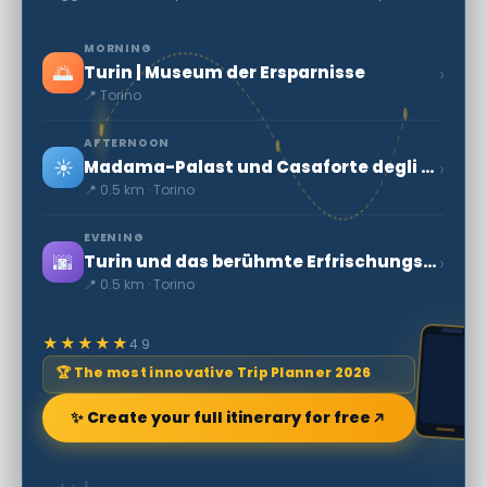
MORNING
🌅
›
Turin | Museum der Ersparnisse
📍 Torino
AFTERNOON
☀️
›
Madama-Palast und Casaforte degli Acaja - Geheime Welt
📍 0.5 km · Torino
EVENING
🌆
›
Turin und das berühmte Erfrischungsgetränk Bicerin
📍 0.5 km · Torino
★★★★★
4.9
🏆 The most innovative Trip Planner 2026
✨ Create your full itinerary for free