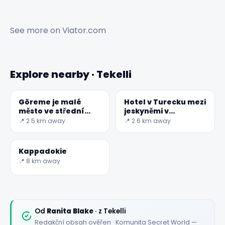
See more on
Viator.com
Explore nearby · Tekelli
Göreme je malé
Hotel v Turecku mezi
město ve střední
jeskyněmi v
Anatolii
Kappadokii
📍 2.5 km away
📍 2.6 km away
Kappadokie
📍 8 km away
Od
Ranita Blake
· z Tekelli
Redakční obsah ověřen · Komunita Secret World —