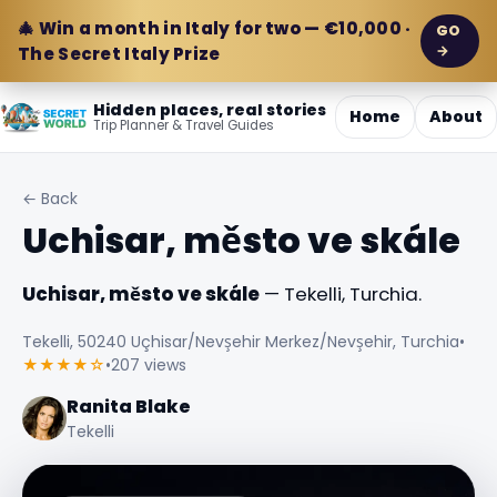
🎄 Win a month in Italy for two — €10,000 ·
GO
→
The Secret Italy Prize
Hidden places, real stories
Home
About
Trip Planner & Travel Guides
← Back
Uchisar, město ve skále
Uchisar, město ve skále
— Tekelli, Turchia.
Tekelli, 50240 Uçhisar/Nevşehir Merkez/Nevşehir, Turchia
•
★★★★☆
•
207 views
Ranita Blake
Tekelli