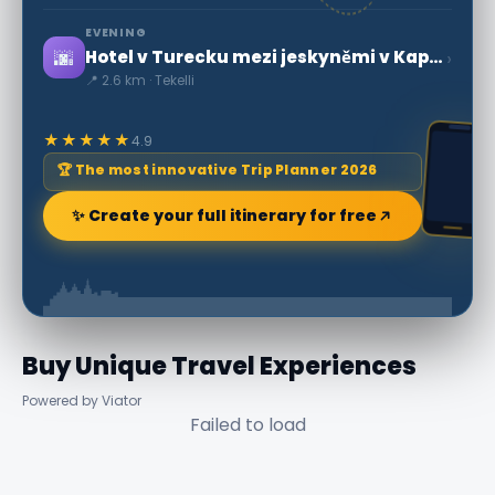
EVENING
🌆
›
Hotel v Turecku mezi jeskyněmi v Kappadokii
📍 2.6 km · Tekelli
★★★★★
4.9
🏆 The most innovative Trip Planner 2026
✨ Create your full itinerary for free
Buy Unique Travel Experiences
Powered by Viator
Failed to load