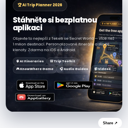
🏆 AI Trip Planner 2026
Stáhněte si bezplatnou
aplikaci
Objevte to nejlepší z Tekelli se Secret World — více než
1 milion destinací. Personalizované itineráře a skryté
klenoty. Zdarma na iOS a Android.
🧠 AI Itineraries
🎒 Trip Toolkit
🎮 KnowWhere Game
🎧 Audio Guides
📹 Videos
Share ↗