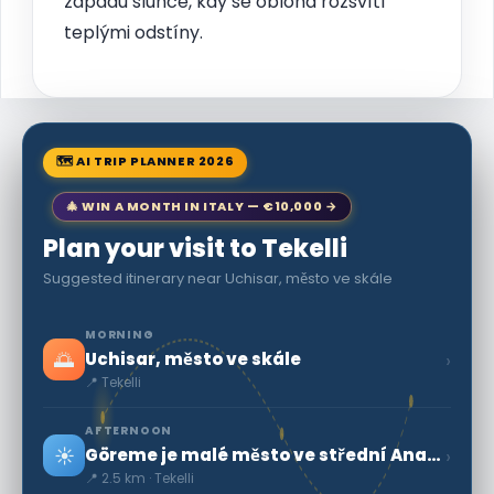
západu slunce, kdy se obloha rozsvítí
teplými odstíny.
🗺 AI TRIP PLANNER 2026
🎄 WIN A MONTH IN ITALY — €10,000 →
Plan your visit to Tekelli
Suggested itinerary near Uchisar, město ve skále
MORNING
🌅
›
Uchisar, město ve skále
📍 Tekelli
AFTERNOON
☀️
›
Göreme je malé město ve střední Anatolii
📍 2.5 km · Tekelli