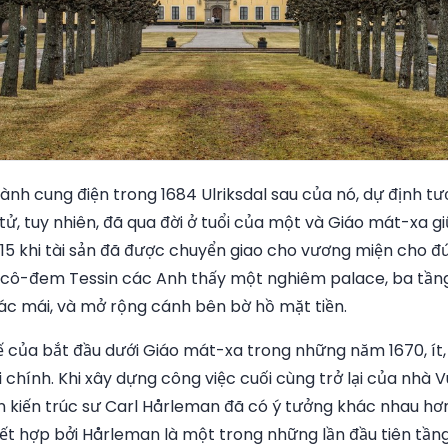
nh cung điện trong 1684 Ulriksdal sau của nó, dự định tươ
ử, tuy nhiên, đã qua đời ở tuổi của một và Giáo mát-xa gi
15 khi tài sản đã được chuyển giao cho vương miện cho đứ
ni-cô-đem Tessin các Anh thấy một nghiêm palace, ba tầng
gác mái, và mở rộng cánh bên bờ hồ mặt tiền.
kế của bắt đầu dưới Giáo mát-xa trong những năm 1670, ít,
 chính. Khi xây dựng công việc cuối cùng trở lại của nhà V
ện kiến trúc sư Carl Hårleman đã có ý tưởng khác nhau hơ
t hợp bởi Hårleman là một trong những lần đầu tiên tầng