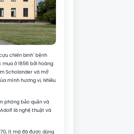
 cựu chiến binh' bệnh
ợc mua ở 1856 bởi hoàng
helm Scholander và mở
của mình hương vị. Nhiều
ến phòng bảo quản và
Adolf là nghệ thuật và
70, ít mà đã được dùng