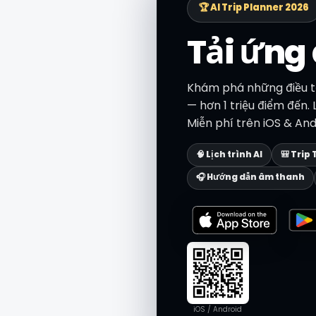
🏆 AI Trip Planner 2026
Tải ứng
Khám phá những điều tố
— hơn 1 triệu điểm đến.
Miễn phí trên iOS & And
🧠 Lịch trình AI
🎒 Trip 
🎧 Hướng dẫn âm thanh
iOS / Android