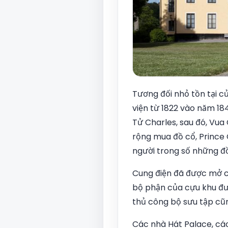
Tương đối nhỏ tồn tại củ
viện từ 1822 vào năm 18
Tử Charles, sau đó, Vua 
rộng mua đồ cổ, Prince 
người trong số những đồ
Cung điện đã được mở c
bộ phận của cựu khu đượ
thủ công bộ sưu tập cũ
Các nhà Hát Palace, cá