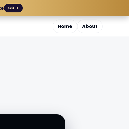
ze
GO →
Home
About