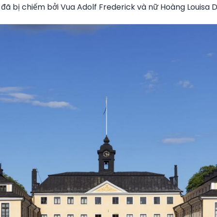
n đã bị chiếm bởi Vua Adolf Frederick và nữ Hoàng Louisa D