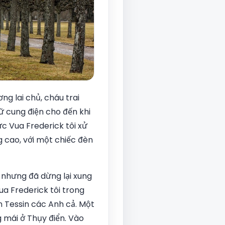
ng lai chủ, cháu trai
ữ cung điện cho đến khi
c Vua Frederick tôi xử
 cao, với một chiếc đèn
 nhưng đã dừng lại xung
ua Frederick tôi trong
n Tessin các Anh cả. Một
 mái ở Thụy điển. Vào