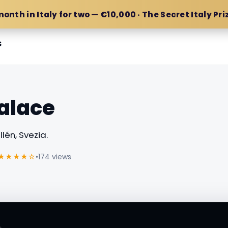
month in Italy for two — €10,000 · The Secret Italy Pri
s
Palace
lén, Svezia.
★★★★☆
•
174 views