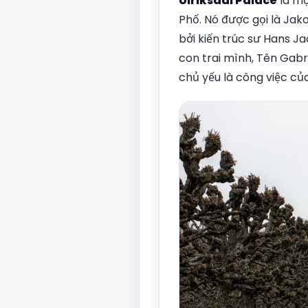
Ulriksdal Palace
là mộ
Phố. Nó được gọi là Jak
bởi kiến trúc sư Hans Ja
con trai mình, Tên Gabr
chủ yếu là công việc của