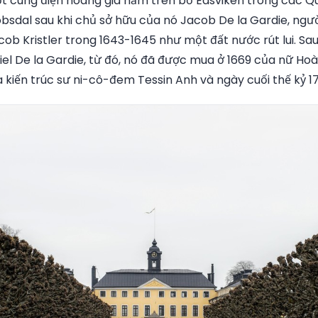
t cung điện hoàng gia nằm trên bờ Edsviken trong các Qu
obsdal sau khi chủ sở hữu của nó Jacob De la Gardie, ngư
cob Kristler trong 1643-1645 như một đất nước rút lui. Sa
iel De la Gardie, từ đó, nó đã được mua ở 1669 của nữ Ho
 kiến trúc sư ni-cô-đem Tessin Anh và ngày cuối thế kỷ 17