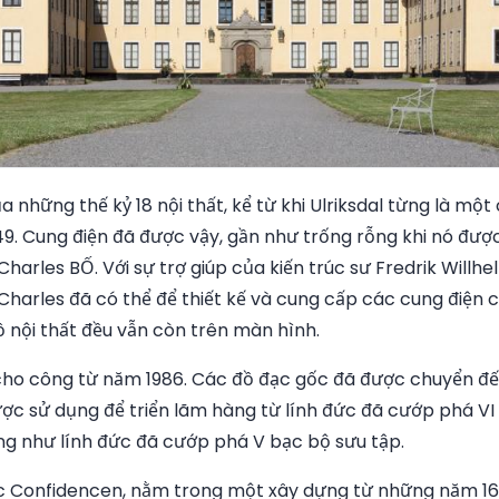
a những thế kỷ 18 nội thất, kể từ khi Ulriksdal từng là một
49. Cung điện đã được vậy, gần như trống rỗng khi nó đư
Charles BỐ. Với sự trợ giúp của kiến trúc sư Fredrik Will
Charles đã có thể để thiết kế và cung cấp các cung điện 
 nội thất đều vẫn còn trên màn hình.
ho công từ năm 1986. Các đồ đạc gốc đã được chuyển đ
c sử dụng để triển lãm hàng từ lính đức đã cướp phá VI 
ng như lính đức đã cướp phá V bạc bộ sưu tập.
c Confidencen, nằm trong một xây dựng từ những năm 16