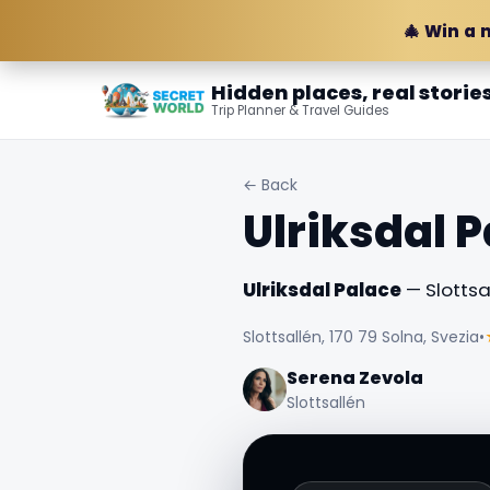
🎄 Win a 
Hidden places, real storie
Trip Planner & Travel Guides
← Back
Ulriksdal 
Ulriksdal Palace
— Slottsal
Slottsallén, 170 79 Solna, Svezia
•
Serena Zevola
Slottsallén