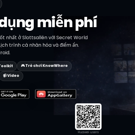
 dụng miễn phí
t nhất ở Slottsallén với Secret World
 Lịch trình cá nhân hóa và điểm ẩn.
roid.
🎮 Trò chơi KnowWhere
Toolkit
📹 Video
Huawei users