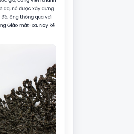
ốc gia, công Viên thành
ời đã, nó được xây dựng
u đó, ông thông qua với
àng Giáo mát-xa. Nay kế
.