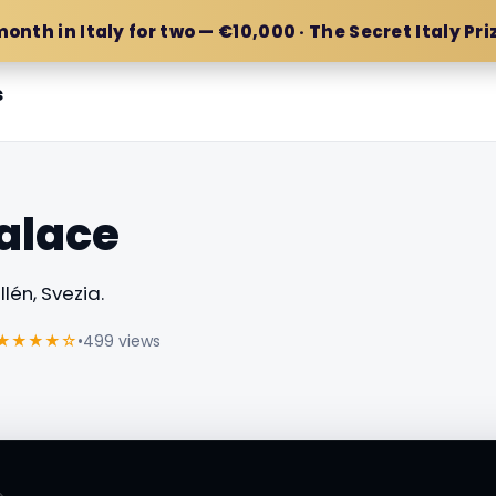
month in Italy for two — €10,000 · The Secret Italy Pri
s
Palace
lén, Svezia.
★★★★☆
•
499 views