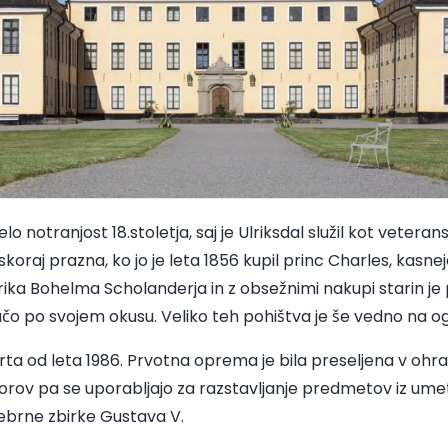
lo notranjost 18.stoletja, saj je Ulriksdal služil kot vetera
 skoraj prazna, ko jo je leta 1856 kupil princ Charles, kasnej
ika Bohelma Scholanderja in z obsežnimi nakupi starin je 
čo po svojem okusu. Veliko teh pohištva je še vedno na og
rta od leta 1986. Prvotna oprema je bila preseljena v ohra
torov pa se uporabljajo za razstavljanje predmetov iz umet
rebrne zbirke Gustava V.