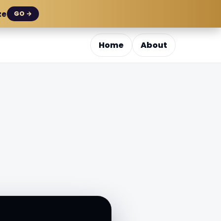
ze
GO →
Home
About