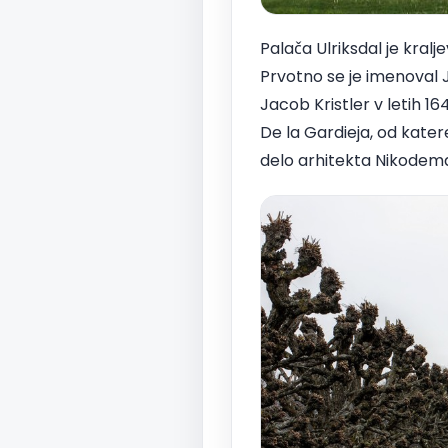
Palača Ulriksdal je kra
Prvotno se je imenoval J
Jacob Kristler v letih 1
De la Gardieja, od kater
delo arhitekta Nikodema T