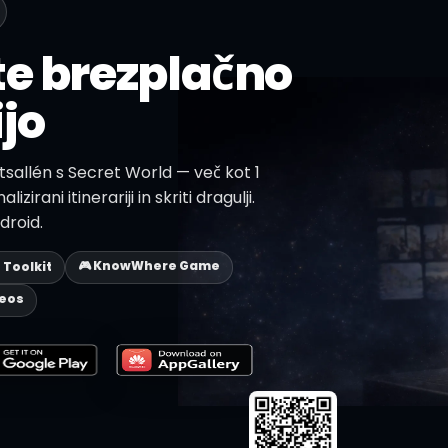
te brezplačno
jo
ttsallén s Secret World — več kot 1
izirani itinerariji in skriti dragulji.
droid.
🎮 KnowWhere Game
p Toolkit
deos