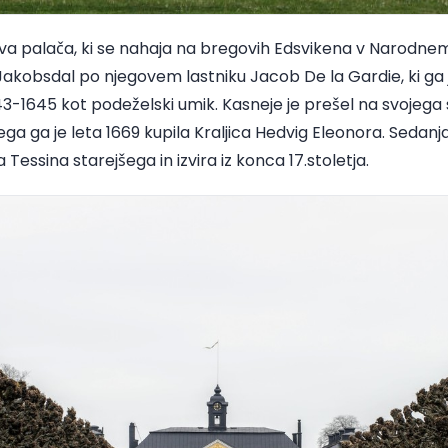
ljeva palača, ki se nahaja na bregovih Edsvikena v Narod
akobsdal po njegovem lastniku Jacob De la Gardie, ki ga j
643-1645 kot podeželski umik. Kasneje je prešel na svojeg
ega ga je leta 1669 kupila Kraljica Hedvig Eleonora. Seda
essina starejšega in izvira iz konca 17.stoletja.