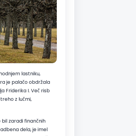
hodnjem lastniku,
ora je palačo obdržala
 Friderika I. Več risb
treho z lučmi,
bil zaradi finančnih
gradbena dela, je imel