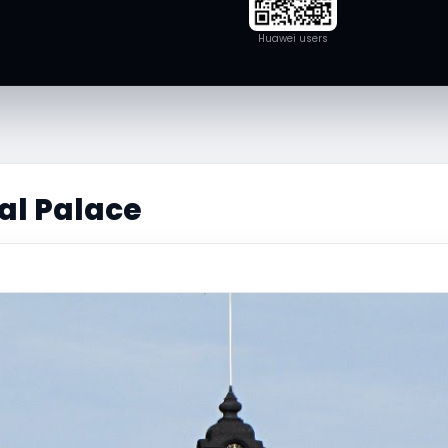
Huawei users
al Palace