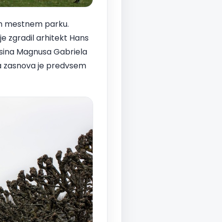
nem mestnem parku.
e zgradil arhitekt Hans
a sina Magnusa Gabriela
nja zasnova je predvsem