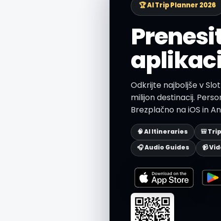
🏆 AI Trip Planner 2026
Prenesi
aplikaci
Odkrijte najboljše v Slo
milijon destinacij. Personal
Brezplačno na iOS in An
🧠 AI Itineraries
🎒 Tri
🎧 Audio Guides
📹 Vi