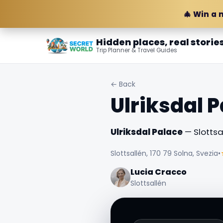
🎄 Win a 
Hidden places, real storie
Trip Planner & Travel Guides
← Back
Ulriksdal 
Ulriksdal Palace
— Slottsal
Slottsallén, 170 79 Solna, Svezia
•
Lucia Cracco
Slottsallén