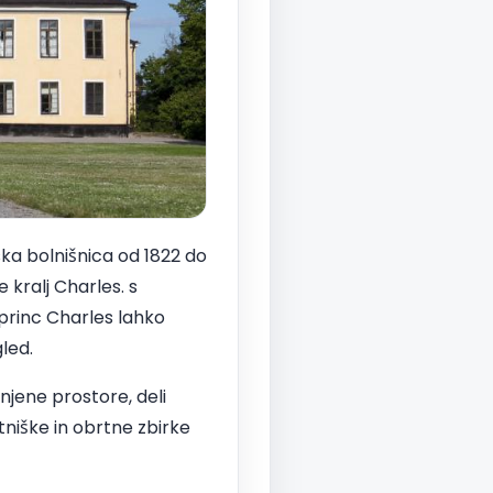
nska bolnišnica od 1822 do
e kralj Charles. s
princ Charles lahko
led.
njene prostore, deli
niške in obrtne zbirke