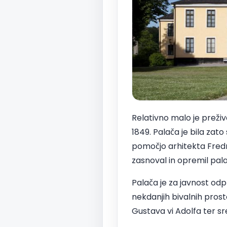
Relativno malo je prežive
1849. Palača je bila zato
pomočjo arhitekta Fredr
zasnoval in opremil pala
Palača je za javnost odp
nekdanjih bivalnih pros
Gustava vi Adolfa ter s