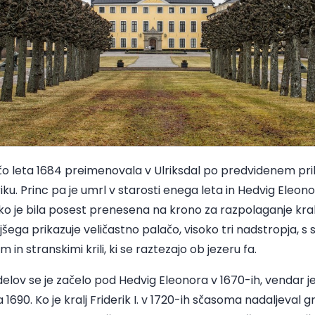
čo leta 1684 preimenovala v Ulriksdal po predvidenem pri
ku. Princ pa je umrl v starosti enega leta in Hedvig Eleon
 ko je bila posest prenesena na krono za razpolaganje kralja
ega prikazuje veličastno palačo, visoko tri nadstropja, s s
n stranskimi krili, ki se raztezajo ob jezeru fa.
elov se je začelo pod Hedvig Eleonora v 1670-ih, vendar je 
a 1690. Ko je kralj Friderik I. v 1720-ih sčasoma nadaljeval 