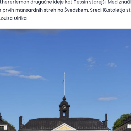
thererleman drugačne ideje kot Tessin starejši. Med značilnos
 prvih mansardnih streh na Švedskem. Sredi 18.stoletja st
Louisa Ulrika.