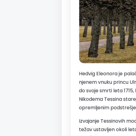
Hedvig Eleonora je pala
njenem vnuku princu Ulri
do svoje smrti leta 1715,
Nikodema Tessina starejš
opremljenim podstrešjem i
Izvajanje Tessinovih mod
težav ustavljen okoli let