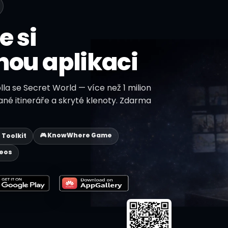
e si
nou aplikaci
lla se Secret World — více než 1 milion
ané itineráře a skryté klenoty. Zdarma
🎮 KnowWhere Game
p Toolkit
deos