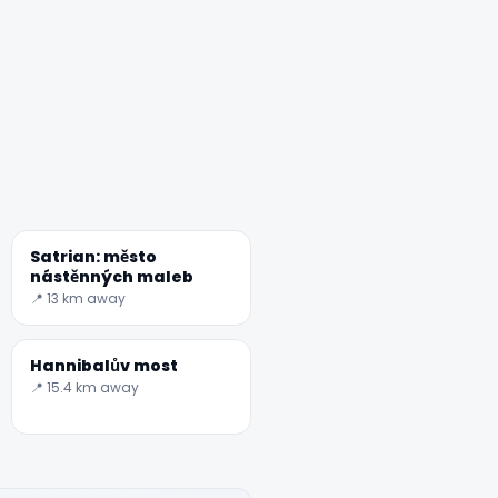
Satrian: město
nástěnných maleb
📍 13 km away
Hannibalův most
📍 15.4 km away