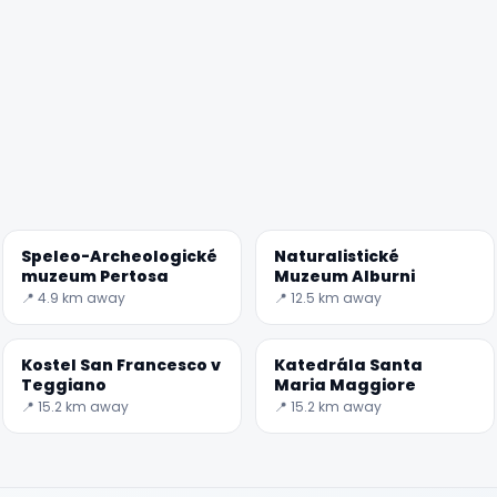
🏆
🏆 #1 Trip Planner 2026
Rated best travel app worldwide
Speleo-Archeologické
Naturalistické
muzeum Pertosa
Muzeum Alburni
📍 4.9 km away
📍 12.5 km away
★★★★★
Keep Exploring the World
Kostel San Francesco v
Katedrála Santa
Teggiano
Maria Maggiore
1,000,000+ places in your pocket. Free.
📍 15.2 km away
📍 15.2 km away