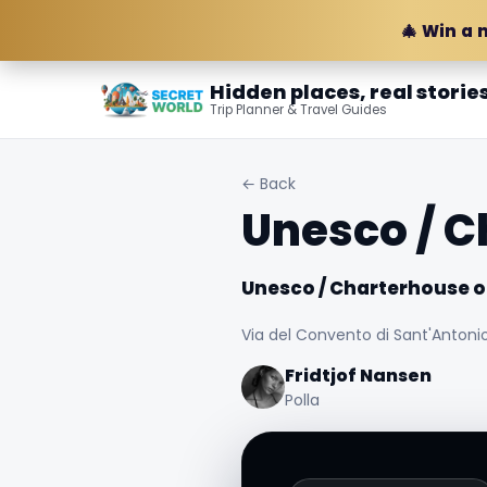
🎄 Win a 
Hidden places, real storie
Trip Planner & Travel Guides
← Back
Unesco / C
Unesco / Charterhouse o
Via del Convento di Sant'Antonio,
Fridtjof Nansen
Polla