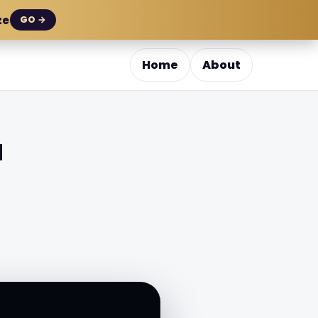
ze
GO →
Home
About
a