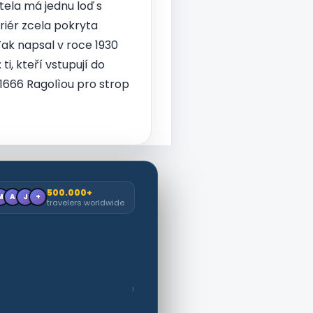
tela má jednu loď s
riér zcela pokryta
ak napsal v roce 1930
i, kteří vstupují do
 1666 Ragolìou pro strop
500.000+
M
A
J
+
travelers worldwide
›