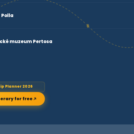
Polla
ické muzeum Pertosa
rip Planner 2026
nerary for free