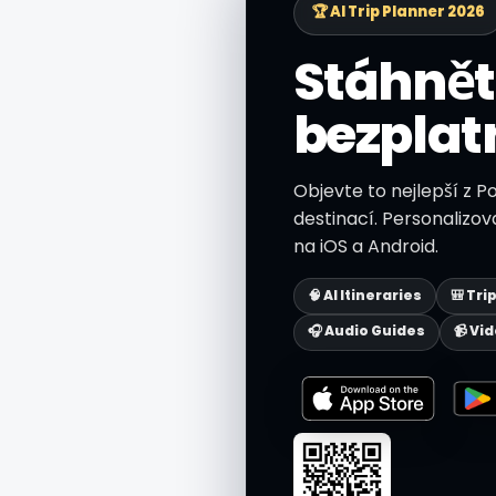
🏆 AI Trip Planner 2026
Stáhnět
bezplat
Objevte to nejlepší z Po
destinací. Personalizov
na iOS a Android.
🧠 AI Itineraries
🎒 Tri
🎧 Audio Guides
📹 Vi