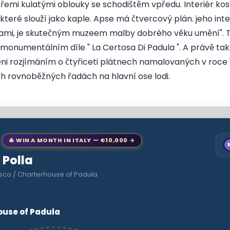
třemi kulatými oblouky se schodištěm vpředu. Interiér kos
teré slouží jako kaple. Apse má čtvercový plán. jeho inte
kami, je skutečným muzeem malby dobrého věku umění". T
numentálním díle " La Certosa Di Padula ". A právě tak: t
lněni rozjímáním o čtyřiceti plátnech namalovaných v roce
h rovnoběžných řadách na hlavní ose lodi.
🎄 WIN A MONTH IN ITALY — €10,000 →
 Polla
sco / Charterhouse of Padula
ouse of Padula