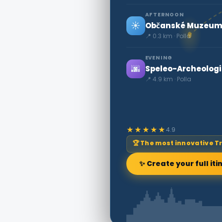
AFTERNOON
☀️
Občanské Muzeum 
📍 0.3 km · Polla
EVENING
🌆
Speleo-Archeolog
📍 4.9 km · Polla
★★★★★
4.9
🏆 The most innovative T
✨ Create your full iti