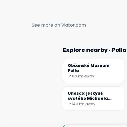
See more on
Viator.com
Explore nearby · Polla
Občanské Muzeum
Polla
📍 0.3 km away
Unesco: jeskyně
svatého Michaela
Archanděla
📍 14.3 km away