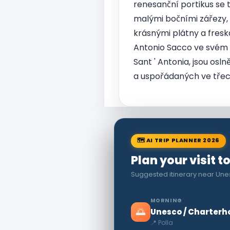
renesanční portikus se 
malými bočními zářezy, k
krásnými plátny a fres
Antonio Sacco ve svém mo
Sant ' Antonia, jsou os
a uspořádaných ve třec
🗺 AI TRIP PLANNER 2026
Plan your visit to
Suggested itinerary near Une
MORNING
🌅
Unesco / Charterh
📍 Polla