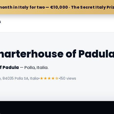
month in Italy for two — €10,000 · The Secret Italy Pri
s
harterhouse of Padul
f Padula
— Polla, Italia.
 84035 Polla SA, Italia
•
★★★★☆
•
150 views