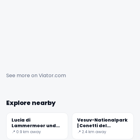
See more on
Viator.com
Explore nearby
Lucia di
Vesuv-Nationalpark
Lammermoor und
| Conetti del
das Dorf Trocchia
Carcavone
📍 0.9 km away
📍 2.4 km away