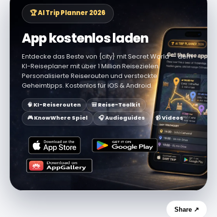
🏆 AI Trip Planner 2026
App kostenlos laden
Entdecke das Beste von {city} mit Secret World — dem
KI-Reiseplaner mit über 1 Million Reisezielen.
Personalisierte Reiserouten und versteckte
Geheimtipps. Kostenlos für iOS & Android.
🧠 KI-Reiserouten
🎒 Reise-Toolkit
🎮 KnowWhere Spiel
🎧 Audioguides
📹 Videos
Share ↗