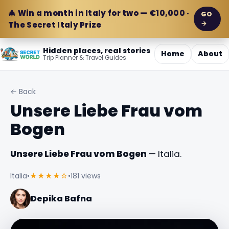
🎄 Win a month in Italy for two — €10,000 ·
GO
→
The Secret Italy Prize
Hidden places, real stories
Home
About
Trip Planner & Travel Guides
← Back
Unsere Liebe Frau vom
Bogen
Unsere Liebe Frau vom Bogen
— Italia.
Italia
•
★★★★☆
•
181 views
Depika Bafna