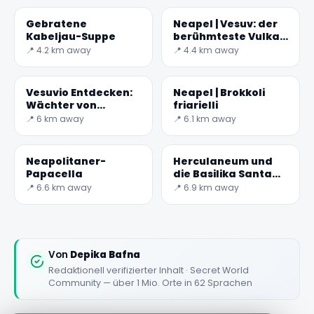
Gebratene
Neapel | Vesuv: der
Kabeljau-Suppe
berühmteste Vulkan
der Erde
📍 4.2 km away
📍 4.4 km away
✕
Vesuvio Entdecken:
Neapel | Brokkoli
Wächter von
friarielli
Geschichte und
📍 6 km away
📍 6.1 km away
Natur
Neapolitaner-
Herculaneum und
Papacella
die Basilika Santa
Maria a Pugliano
📍 6.6 km away
📍 6.9 km away
🏆
🏆 #1 Trip Planner 2026
Rated best travel app worldwide
Von
Depika Bafna
Redaktionell verifizierter Inhalt · Secret World
★★★★★
Community — über 1 Mio. Orte in 62 Sprachen
Keep Exploring the World