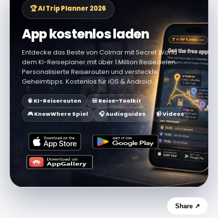
🏆 AI Trip Planner 2026
App kostenlos laden
Entdecke das Beste von Colmar mit Secret World —
dem KI-Reiseplaner mit über 1 Million Reisezielen.
Personalisierte Reiserouten und versteckte
Geheimtipps. Kostenlos für iOS & Android.
🧠 KI-Reiserouten
🎒 Reise-Toolkit
🎮 KnowWhere Spiel
🎧 Audioguides
📹 Videos
Share ↗