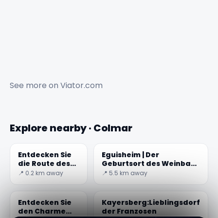
See more on
Viator.com
Explore nearby · Colmar
Entdecken Sie
Eguisheim | Der
die Route des
Geburtsort des Weinbaus
Vins d'Alsace in
im Elsass
📍 0.2 km away
📍 5.5 km away
Colmar
Entdecken Sie
Kayersberg:Lieblingsdorf
den Charme
der Franzosen