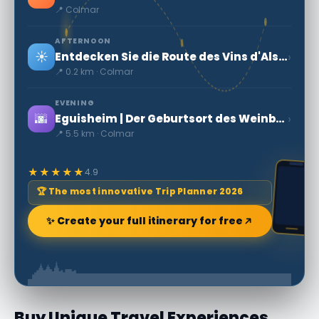
📍 Colmar
AFTERNOON
☀️
›
Entdecken Sie die Route des Vins d'Alsace in Colmar
📍 0.2 km · Colmar
EVENING
🌆
›
Eguisheim | Der Geburtsort des Weinbaus im Elsass
📍 5.5 km · Colmar
★★★★★
4.9
🏆 The most innovative Trip Planner 2026
✨ Create your full itinerary for free
Buy Unique Travel Experiences