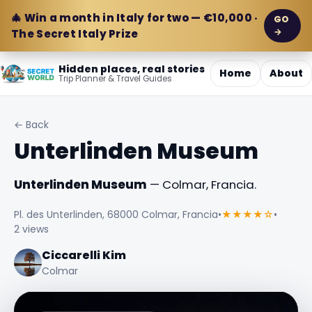
🎄 Win a month in Italy for two — €10,000 ·
GO
→
The Secret Italy Prize
Hidden places, real stories
Home
About
Trip Planner & Travel Guides
← Back
Unterlinden Museum
Unterlinden Museum
— Colmar, Francia.
Pl. des Unterlinden, 68000 Colmar, Francia
•
★★★★☆
•
2 views
Ciccarelli Kim
Colmar