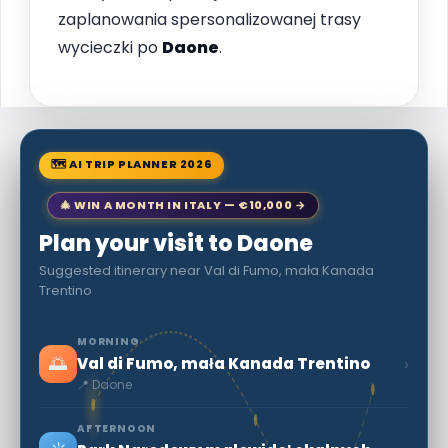
zaplanowania spersonalizowanej trasy
wycieczki po
Daone
.
🗺 AI TRIP PLANNER 2026
🎄 WIN A MONTH IN ITALY — €10,000 →
Plan your visit to Daone
Suggested itinerary near Val di Fumo, mała Kanada
Trentino
MORNING
🌅
›
Val di Fumo, mała Kanada Trentino
📍 Daone
AFTERNOON