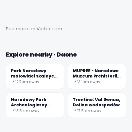
See more on
Viator.com
Explore nearby · Daone
✕
Park Narodowy
MUPREE - Narodowe
malowideł skalnych-
Muzeum Prehistorii
Val Camonica
Doliny Camonica
📍 12.7 km away
📍 13.1 km away
Narodowy Park
Trentino: Val Genua,
Archeologiczny
Dolina wodospadów
głazów Cemmo
📍 13.5 km away
📍 17.5 km away
🏆
🏆 #1 Trip Planner 2026