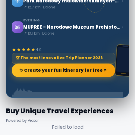
☀️
›
Park Narodowy malowideł skalnych-Val Camonica
📍 12.7 km · Daone
EVENING
🌆
›
MUPREE - Narodowe Muzeum Prehistorii Doliny Camonica
📍 13.1 km · Daone
★★★★★
4.9
🏆 The most innovative Trip Planner 2026
✨ Create your full itinerary for free
Buy Unique Travel Experiences
Powered by Viator
Failed to load