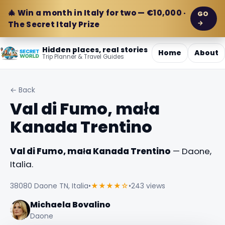
🎄 Win a month in Italy for two — €10,000 ·
GO
→
The Secret Italy Prize
Hidden places, real stories
Home
About
Trip Planner & Travel Guides
← Back
Val di Fumo, mała
Kanada Trentino
Val di Fumo, mała Kanada Trentino
— Daone,
Italia.
38080 Daone TN, Italia
•
★★★★☆
•
243 views
Michaela Bovalino
Daone