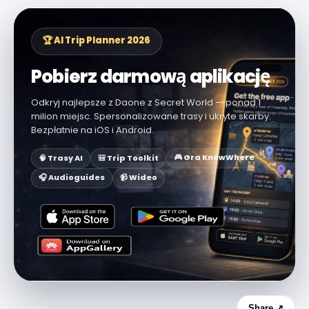
🏆 AI Trip Planner 2026
Pobierz darmową aplikację
Odkryj najlepsze z Daone z Secret World — ponad 1
milion miejsc. Spersonalizowane trasy i ukryte skarby.
Bezpłatnie na iOS i Android.
🎮 Gra KnowWhere
🧠 Trasy AI
🎒 Trip Toolkit
🎧 Audioguides
📹 Wideo
Share ↗