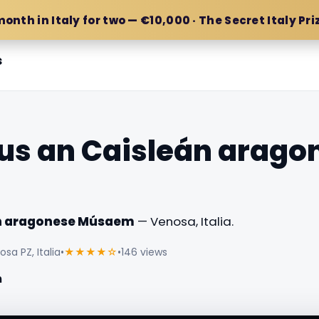
month in Italy for two — €10,000 · The Secret Italy Pri
s
us an Caisleán arago
án aragonese Músaem
— Venosa, Italia.
sa PZ, Italia
•
★★★★☆
•
146 views
h