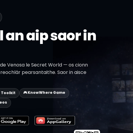
l an aip saor in
r de Venosa le Secret World — os cionn
 Treochlár pearsantaithe. Saor in aisce
🎮 KnowWhere Game
p Toolkit
deos