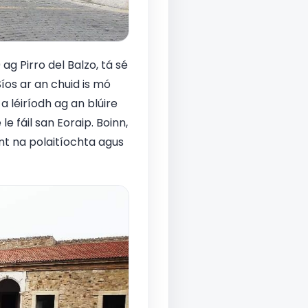
ag Pirro del Balzo, tá sé
Síos ar an chuid is mó
 a léiríodh ag an blúire
e fáil san Eoraip. Boinn,
int na polaitíochta agus