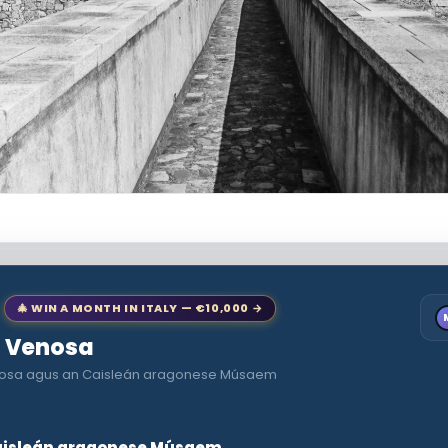
🎄 WIN A MONTH IN ITALY — €10,000 →
to Venosa
enosa agus an Caisleán aragonese Músaem
aisleán aragonese Músaem