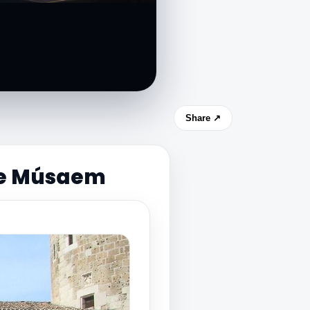
Share ↗
se Músaem