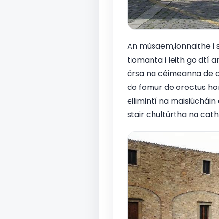
An músaem,lonnaithe i si
tiomanta i leith go dtí a
ársa na céimeanna de dh
de femur de erectus homo
eilimintí na maisiúcháin
stair chultúrtha na cat