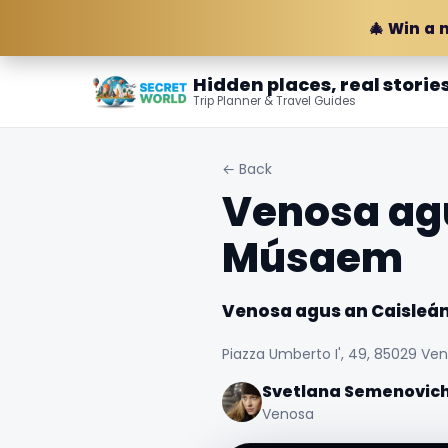
🎄 Win a 
Hidden places, real storie
Trip Planner & Travel Guides
← Back
Venosa ag
Músaem
Venosa agus an Caisle
Piazza Umberto I', 49, 85029 Veno
Svetlana Semenovic
Venosa