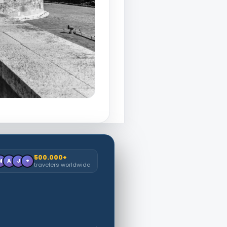
500.000+
M
A
J
+
travelers worldwide