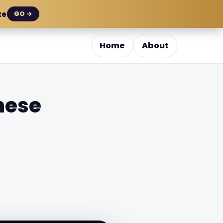
ze
GO →
Home
About
nese