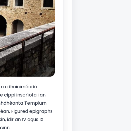
nn a dhoiciméadú
 cippi inscríofa i an
. comhdhéanta Templum
n-éan. Figured epigraphs
, idir an IV agus IX
cinn.