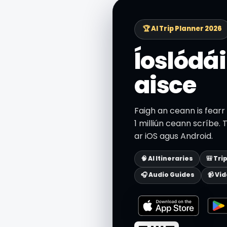
🏆 AI Trip Planner 2026
Íoslódái
aisce
Faigh an ceann is fear
1 milliún ceann scríbe.
ar iOS agus Android.
🧠 AI Itineraries
🎒 Tri
🎧 Audio Guides
📹 Vi