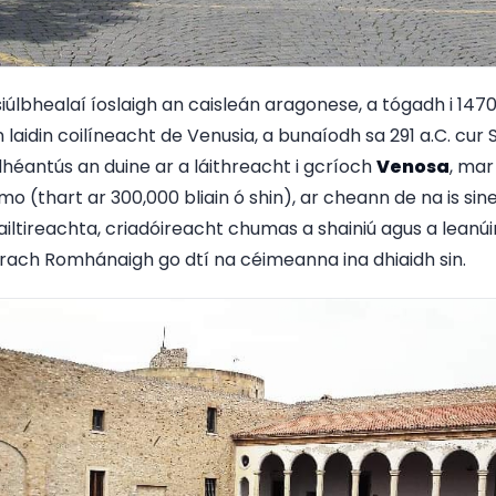
úlbhealaí íoslaigh an caisleán aragonese, a tógadh i 1470 
n laidin coilíneacht de Venusia, a bunaíodh sa 291 a.C. cur 
éantús an duine ar a láithreacht i gcríoch
Venosa
, mar
 (thart ar 300,000 bliain ó shin), ar cheann de na is sine l
 ailtireachta, criadóireacht chumas a shainiú agus a leanú
hrach Romhánaigh go dtí na céimeanna ina dhiaidh sin.