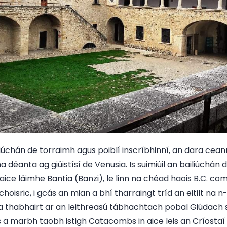
iliúchán de torraimh agus poiblí inscríbhinní, an dara cea
éanta ag giúistísí de Venusia. Is suimiúil an bailiúchán de
in aice láimhe Bantia (Banzi), le linn na chéad haois B.C
choisric, i gcás an mian a bhí tharraingt tríd an eitilt na 
 a thabhairt ar an leithreasú tábhachtach pobal Giúdach sin
es a marbh taobh istigh Catacombs in aice leis an Críostaí 