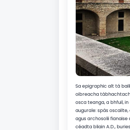
Sa epigraphic alt tá ba
oibreacha tábhachtacha d
osca teanga, a bhfuil, 
augurale: spás oscailte, 
agus archosolii fianaise
céadta bliain A.D., buri