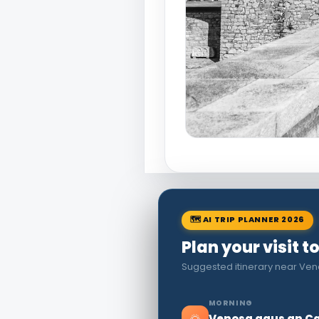
🗺 AI TRIP PLANNER 2026
Plan your visit 
Suggested itinerary near V
MORNING
Venosa agus an C