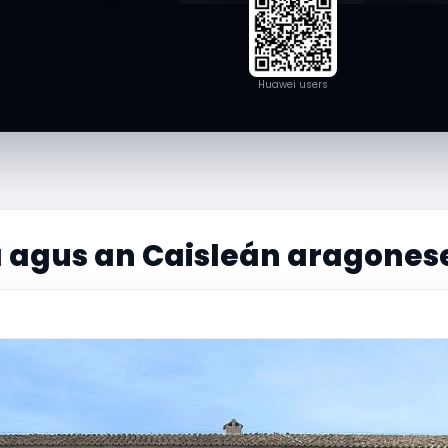
Huawei users
 agus an Caisleán aragone