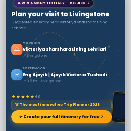
🎄 WIN A MONTH IN ITALY — €10,000 →
Plan your visit to Livingstone
Suggested itinerary near Viktoriya sharsharasining
sehrlari
MORNING
🌅
›
Viktoriya sharsharasining sehrlari
📍 Livingstone
AFTERNOON
☀️
›
Eng Ajoyib | Ajoyib Victoria Tushadi
📍 3.5 km · Livingstone
★★★★★
4.9
🏆 The most innovative Trip Planner 2026
✨ Create your full itinerary for free