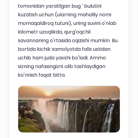
tomonidan yaratilgan bug ' bulutini
kuzatish uchun (ularning mahalliy nomi
momaqaldiroq tutuni), uning suvini o'nlab
kilometr uzoqlikda, qurg'oqchil
savannaning o'rtasida oqizishi mumkin. Bu
bortida kichik samolyotda falls ustidan
uchib ham juda yaxshi bo'ladi. Ammo
sizning nafasingizni olib tashlaydigan
ko'rinish faqat bitta.