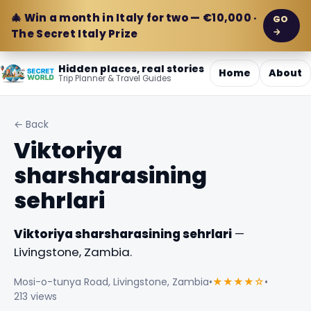
🎄 Win a month in Italy for two — €10,000 ·
GO
→
The Secret Italy Prize
Hidden places, real stories
Home
About
Trip Planner & Travel Guides
← Back
Viktoriya
sharsharasining
sehrlari
Viktoriya sharsharasining sehrlari
—
Livingstone, Zambia.
Mosi-o-tunya Road, Livingstone, Zambia
•
★★★★☆
•
213 views