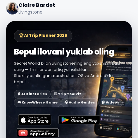
Claire Bardot
Livingstone
🏆 AI Trip Planner 2026
Bepul ilovani yuklab oling
Secret World bilan Livingstonening eng yaxshisini kashf
eting — 1 milliondan ortiq yo'nalishlar.
Shaxsiylashtirilgan marshrutlar. iOS va Android'da
bepul.
🧠 AI Itineraries
🎒 Trip Toolkit
🎮 KnowWhere Game
🎧 Audio Guides
📹 Videos