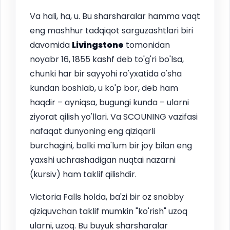
Va hali, ha, u. Bu sharsharalar hamma vaqt
eng mashhur tadqiqot sarguzashtlari biri
davomida
Livingstone
tomonidan
noyabr 16, 1855 kashf deb to'g'ri bo'lsa,
chunki har bir sayyohi ro'yxatida o'sha
kundan boshlab, u ko'p bor, deb ham
haqdir – ayniqsa, bugungi kunda – ularni
ziyorat qilish yo'llari. Va SCOUNING vazifasi
nafaqat dunyoning eng qiziqarli
burchagini, balki ma'lum bir joy bilan eng
yaxshi uchrashadigan nuqtai nazarni
(kursiv) ham taklif qilishdir.
Victoria Falls holda, ba'zi bir oz snobby
qiziquvchan taklif mumkin "ko'rish" uzoq
ularni, uzoq. Bu buyuk sharsharalar