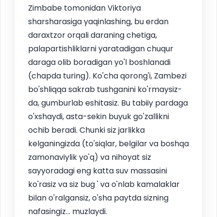
Zimbabe tomonidan Viktoriya
sharsharasiga yaqinlashing, bu erdan
daraxtzor orqali daraning chetiga,
palapartishliklarni yaratadigan chuqur
daraga olib boradigan yo'l boshlanadi
(chapda turing). Ko'cha qorong'i, Zambezi
bo'shliqqa sakrab tushganini ko'rmaysiz-
da, gumburlab eshitasiz. Bu tabiiy pardaga
o'xshaydi, asta-sekin buyuk go'zallikni
ochib beradi. Chunki siz jarlikka
kelganingizda (to'siqlar, belgilar va boshqa
zamonaviylik yo'q) va nihoyat siz
sayyoradagi eng katta suv massasini
ko'rasiz va siz bug ' va o'nlab kamalaklar
bilan o'ralgansiz, o'sha paytda sizning
nafasingiz... muzlaydi.