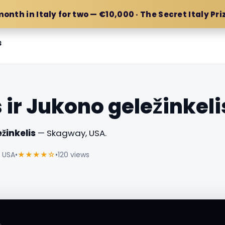
month in Italy for two — €10,000 · The Secret Italy Pri
s
 ir Jukono geležinkeli
žinkelis
— Skagway, USA.
, USA
•
★★★★☆
•
120 views