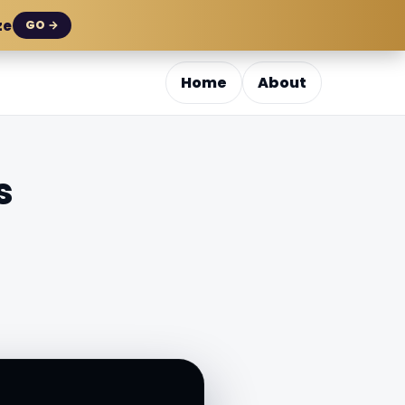
ze
GO →
Home
About
s