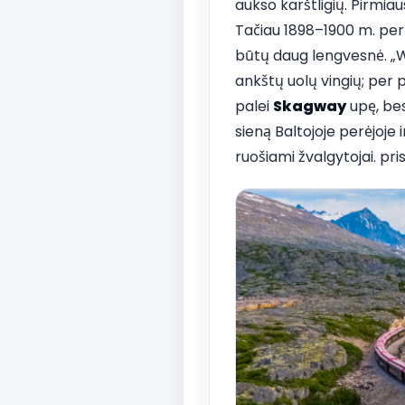
aukso karštligių. Pirmiau
Tačiau 1898–1900 m. per 
būtų daug lengvesnė. „Whi
ankštų uolų vingių; per 
palei
Skagway
upę, bes
sieną Baltojoje perėjoje 
ruošiami žvalgytojai. pri