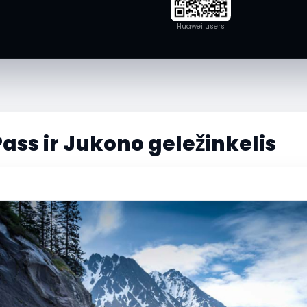
Huawei users
ass ir Jukono geležinkelis