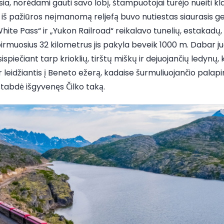
sia, norėdami gauti savo lobį, štampuotojai turėjo nueiti kl
iš pažiūros neįmanomą reljefą buvo nutiestas siaurasis gel
te Pass“ ir „Yukon Railroad“ reikalavo tunelių, estakadų, i
pirmuosius 32 kilometrus jis pakyla beveik 1000 m. Dabar j
ispiečiant tarp krioklių, tirštų miškų ir dejuojančių ledynų
ir leidžiantis į Beneto ežerą, kadaise šurmuliuojančio palapin
stabdė išgyvenęs Čilko taką.