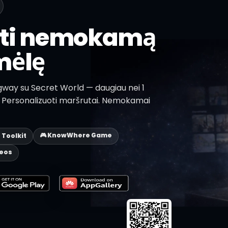
sti nemokamą
mėlę
gway su Secret World — daugiau nei 1
lų. Personalizuoti maršrutai. Nemokamai
🎮 KnowWhere Game
p Toolkit
deos