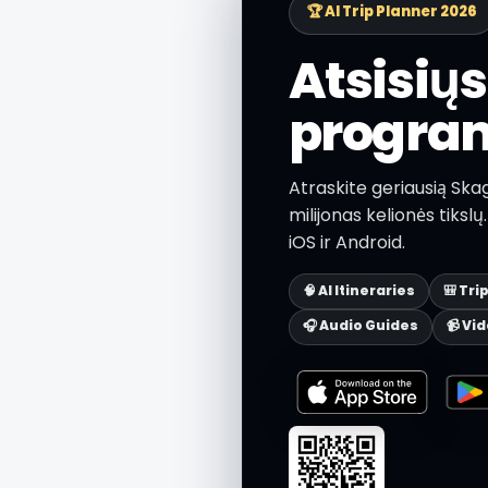
🏆 AI Trip Planner 2026
Atsisių
progra
Atraskite geriausią Ska
milijonas kelionės tiks
iOS ir Android.
🧠 AI Itineraries
🎒 Tri
🎧 Audio Guides
📹 Vi