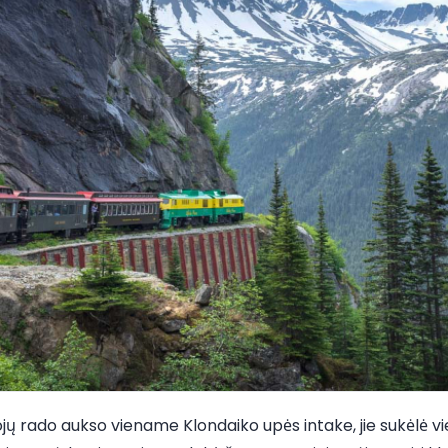
tojų rado aukso viename Klondaiko upės intake, jie sukėlė v