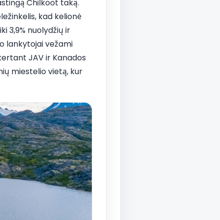
astingą Chilkoot taką.
ežinkelis, kad kelionė
ki 3,9% nuolydžių ir
uo lankytojai vežami
, kertant JAV ir Kanados
ių miestelio vietą, kur