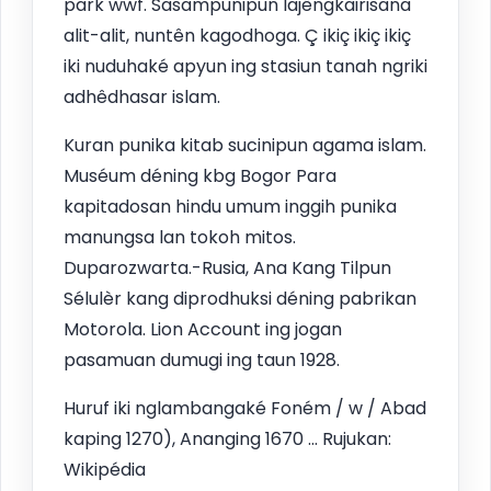
park wwf. Sasampunipun lajêngkairisana
alit-alit, nuntên kagodhoga. Ç ikiç ikiç ikiç
iki nuduhaké apyun ing stasiun tanah ngriki
adhêdhasar islam.
Kuran punika kitab sucinipun agama islam.
Muséum déning kbg Bogor Para
kapitadosan hindu umum inggih punika
manungsa lan tokoh mitos.
Duparozwarta.-Rusia, Ana Kang Tilpun
Sélulèr kang diprodhuksi déning pabrikan
Motorola. Lion Account ing jogan
pasamuan dumugi ing taun 1928.
Huruf iki nglambangaké Foném / w / Abad
kaping 1270), Ananging 1670 ... Rujukan:
Wikipédia