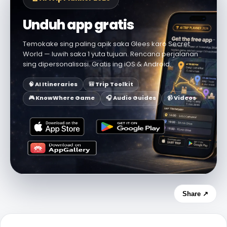
Unduh app gratis
Temokake sing paling apik saka Glees karo Secret
World — luwih saka 1 yuta tujuan. Rencana perjalanan
sing dipersonalisasi. Gratis ing iOS & Android.
🧠 AI Itineraries
🎒 Trip Toolkit
🎮 KnowWhere Game
🎧 Audio Guides
📹 Videos
Share ↗