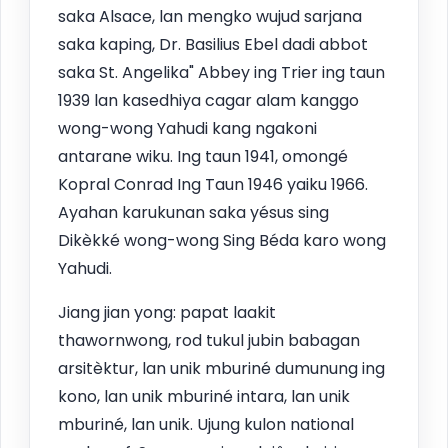
saka Alsace, lan mengko wujud sarjana
saka kaping, Dr. Basilius Ebel dadi abbot
saka St. Angelika" Abbey ing Trier ing taun
1939 lan kasedhiya cagar alam kanggo
wong-wong Yahudi kang ngakoni
antarane wiku. Ing taun 1941, omongé
Kopral Conrad Ing Taun 1946 yaiku 1966.
Ayahan karukunan saka yésus sing
Dikèkké wong-wong Sing Béda karo wong
Yahudi.
Jiang jian yong: papat laakit
thawornwong, rod tukul jubin babagan
arsitèktur, lan unik mburiné dumunung ing
kono, lan unik mburiné intara, lan unik
mburiné, lan unik. Ujung kulon national