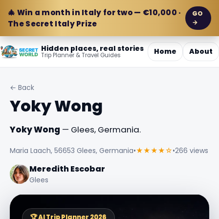
🎄 Win a month in Italy for two — €10,000 ·
GO
→
The Secret Italy Prize
Hidden places, real stories
Home
About
Trip Planner & Travel Guides
← Back
Yoky Wong
Yoky Wong
— Glees, Germania.
Maria Laach, 56653 Glees, Germania
•
★★★★☆
•
266 views
Meredith Escobar
Glees
🏆 AI Trip Planner 2026