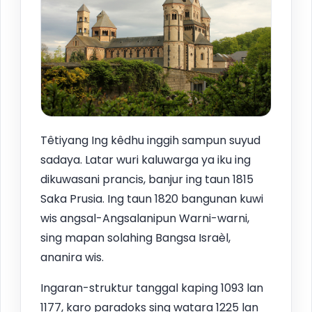
Têtiyang Ing kêdhu inggih sampun suyud
sadaya. Latar wuri kaluwarga ya iku ing
dikuwasani prancis, banjur ing taun 1815
Saka Prusia. Ing taun 1820 bangunan kuwi
wis angsal-Angsalanipun Warni-warni,
sing mapan solahing Bangsa Israèl,
ananira wis.
Ingaran-struktur tanggal kaping 1093 lan
1177, karo paradoks sing watara 1225 lan