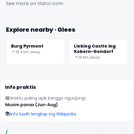
See more on
Viator.com
Explore nearby · Glees
Burg Pyrmont
Liebieg Castle ing
Kobern-Gondorf
📍 18.4 km away
✕
📍 19 km away
Info praktis
📅
Wektu paling apik kanggo ngunjungi:
Musim panas (Jun-Aug)
📚
Info luwih lengkap ing Wikipedia
🏆
🏆 #1 Trip Planner 2026
Rated best travel app worldwide