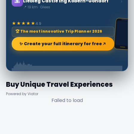
🌆
›
Liebieg Castle ing Kobern-Gondorf
📍 19 km · Glees
★★★★★
4.9
🏆 The most innovative Trip Planner 2026
✨ Create your full itinerary for free
Buy Unique Travel Experiences
Powered by Viator
Failed to load