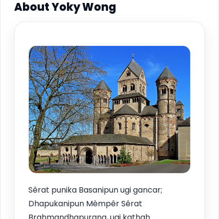
About Yoky Wong
Sêrat punika Basanipun ugi gancar;
Dhapukanipun Mèmpêr Sêrat
Brahmandhapurana, ugi kathah