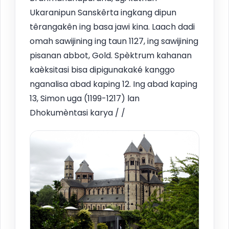
Ukaranipun Sanskêrta ingkang dipun
têrangakên ing basa jawi kina. Laach dadi
omah sawijining ing taun 1127, ing sawijining
pisanan abbot, Gold. Spèktrum kahanan
kaèksitasi bisa dipigunakaké kanggo
nganalisa abad kaping 12. Ing abad kaping
13, Simon uga (1199-1217) lan
Dhokumèntasi karya / /