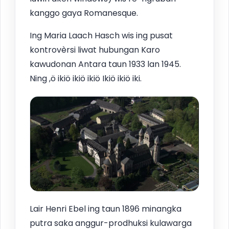
kanggo gaya Romanesque.
Ing Maria Laach Hasch wis ing pusat
kontrovèrsi liwat hubungan Karo
kawudonan Antara taun 1933 lan 1945.
Ning ,ö ikiö ikiö ikiö Ikiö ikiö iki.
Lair Henri Ebel ing taun 1896 minangka
putra saka anggur-prodhuksi kulawarga