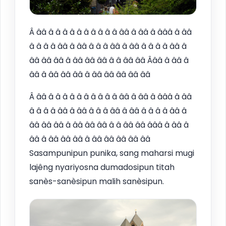
Â ââ â â â â â â â â â â ââ â ââ â âââ â ââ
â â â â ââ â ââ â â â ââ â ââ â â â â ââ â
ââ ââ ââ â ââ ââ ââ â â ââ ââ Âââ â ââ â
ââ â ââ ââ ââ â ââ ââ ââ ââ ââ
Â ââ â â â â â â â â â â ââ â ââ â âââ â ââ
â â â â ââ â ââ â â â ââ â ââ â â â â ââ â
ââ ââ ââ â ââ ââ ââ â â ââ ââ âââ â ââ â
ââ â ââ ââ ââ â ââ ââ ââ ââ ââ
Sasampunipun punika, sang maharsi mugi
lajêng nyariyosna dumadosipun titah
sanès-sanèsipun malih sanèsipun.