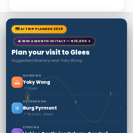
🗺 AI TRIP PLANNER 2026
🎄 WIN A MONTH IN ITALY — €10,000 →
Plan your visit to Glees
Suggested itinerary near Yoky Wong
MORNING
🌅
›
Yoky Wong
📍 Glees
AFTERNOON
☀️
›
Burg Pyrmont
📍 18.4 km · Glees
EVENING