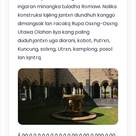
ingaran minangka tuladha Romawi. Nalika
konstruksi lajêng jantxn diundhuh kanggo
dimangsak lan racakq Rupa Osxng-Osxng
Utawa Olahan liya kang paling
duduh.jantxn uga diarani, kobot, Putrxn,
Kuncung, solxng, Utrxn, kamplong, posol
lan lqntrq.
Â ââ â â â â â â â â â â ââ â ââ â âââ â ââ