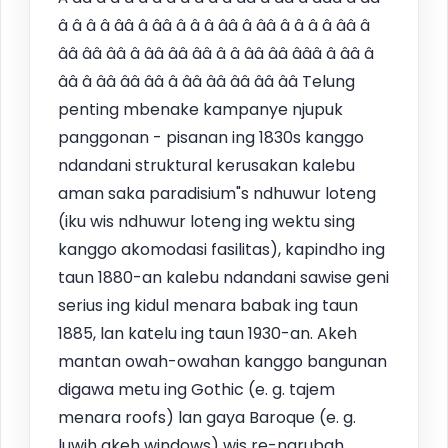
â â â â ââ â ââ â â â ââ â ââ â â â â ââ â
ââ ââ ââ â ââ ââ ââ â â ââ ââ âââ â ââ â
ââ â ââ ââ ââ â ââ ââ ââ ââ ââ Telung
penting mbenake kampanye njupuk
panggonan - pisanan ing 1830s kanggo
ndandani struktural kerusakan kalebu
aman saka paradisium"s ndhuwur loteng
(iku wis ndhuwur loteng ing wektu sing
kanggo akomodasi fasilitas), kapindho ing
taun 1880-an kalebu ndandani sawise geni
serius ing kidul menara babak ing taun
1885, lan katelu ing taun 1930-an. Akeh
mantan owah-owahan kanggo bangunan
digawa metu ing Gothic (e. g. tajem
menara roofs) lan gaya Baroque (e. g.
luwih akeh windows) wis re-ngrubah