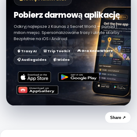
Pobierz darmową aplikację
Odkryj najlepsze z Kaunas z Secret World — ponad 1
milion miejsc. Spersonalizowane trasy i ukryte skarby.
Bezpłatnie na iOS i Android.
🎮 Gra KnowWhere
🧠 Trasy AI
🎒 Trip Toolkit
🎧 Audioguides
📹 Wideo
Share ↗