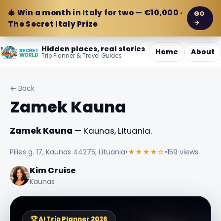
🎄 Win a month in Italy for two — €10,000 ·
GO
→
The Secret Italy Prize
Hidden places, real stories
Home
About
Trip Planner & Travel Guides
← Back
Zamek Kauna
Zamek Kauna
— Kaunas, Lituania.
Pilies g. 17, Kaunas 44275, Lituania
•
★★★★☆
•
159 views
Kim Cruise
Kaunas
🏆 AI Trip Planner 2026