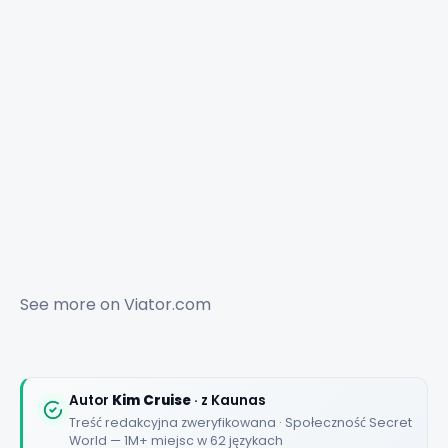
🏆
🏆 #1 Trip Planner 2026
Rated best travel app worldwide
★★★★★
See more on
Viator.com
Keep Exploring the World
1,000,000+ places in your pocket. Free.
Autor
Kim Cruise
· z Kaunas
Treść redakcyjna zweryfikowana · Społeczność Secret
World — 1M+ miejsc w 62 językach