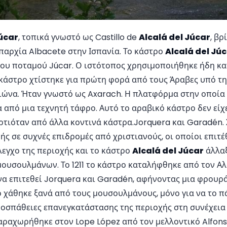
Júcar
, τοπικά γνωστό ως Castillo de
Alcalá del Júcar
, βρ
επαρχία Albacete στην Ισπανία. Το κάστρο
Alcalá del Jú
ου ποταμού Júcar. Ο ιστότοπος χρησιμοποιήθηκε ήδη κατ
κάστρο χτίστηκε για πρώτη φορά από τους Άραβες υπό τη
ιώνα. Ήταν γνωστό ως Axarach. Η πλατφόρμα στην οποία
 από μια τεχνητή τάφρο. Αυτό το αραβικό κάστρο δεν είχ
ρτιόταν από άλλα κοντινά κάστρα.Jorquera και Garadén. 
ής σε συχνές επιδρομές από χριστιανούς, οι οποίοι επιτέθη
λεγχο της περιοχής και το κάστρο
Alcalá del Júcar
άλλαξ
μουσουλμάνων. Το 1211 το κάστρο καταλήφθηκε από τον Αλ
 να επιτεθεί Jorquera και Garadén, αφήνοντας μια φρου
τρο χάθηκε ξανά από τους μουσουλμάνους, μόνο για να το π
 προσπάθειες επανεγκατάστασης της περιοχής στη συνέχεια
παραχωρήθηκε στον Lope López από τον μελλοντικό Alfonso