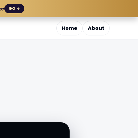
ze
GO →
Home
About