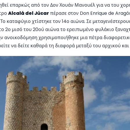
κηθεί επαρκώς από τον Δον Χουάν Μανουέλ για να του χο
στρο
Alcalá del Júcar
πέρασε στον Don Enrique de Arag
. Το καταφύγιο χτίστηκε τον 14ο αιώνα. Σε μεταγενέστερου
το 2ο μισό του 20ού αιώνα το ερειπωμένο φυλάκιο ξαναχ
την ανοικοδόμηση χρησιμοποιήθηκε μια πέτρα διαφορετι
είτε να δείτε καθαρά τη διαφορά μεταξύ του αρχικού και