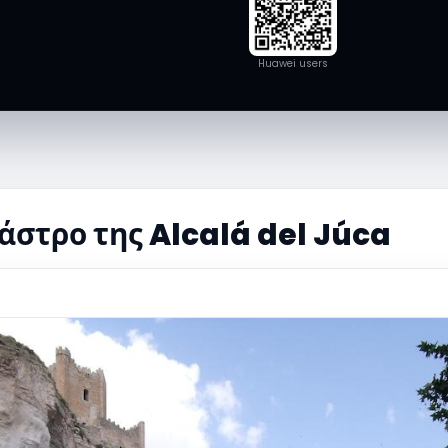
Huawei users
στρο της Alcalá del Júca