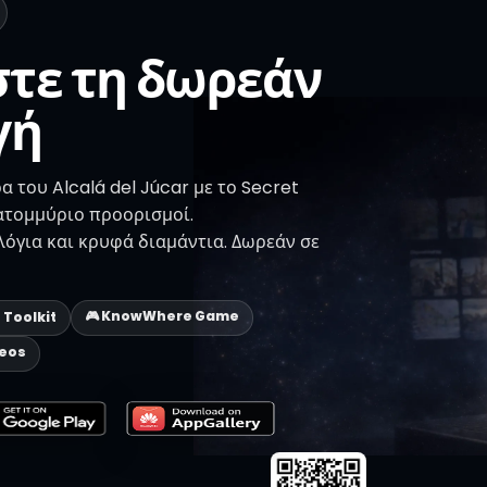
τε τη δωρεάν
γή
 του Alcalá del Júcar με το Secret
ατομμύριο προορισμοί.
όγια και κρυφά διαμάντια. Δωρεάν σε
🎮 KnowWhere Game
p Toolkit
deos