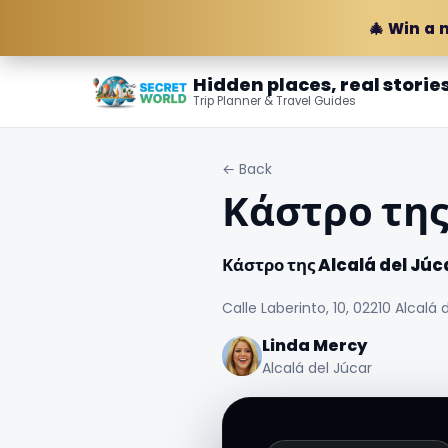
🎄 Win a 
Hidden places, real storie
Trip Planner & Travel Guides
← Back
Κάστρο της
Κάστρο της Alcalá del Júc
Calle Laberinto, 10, 02210 Alcalá
Linda Mercy
Alcalá del Júcar