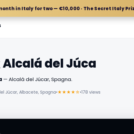
month in Italy for two — €10,000 · The Secret Italy Pri
s
 Alcalá del Júca
a
— Alcalá del Júcar, Spagna.
 del Júcar, Albacete, Spagna
•
★★★★☆
•
178 views