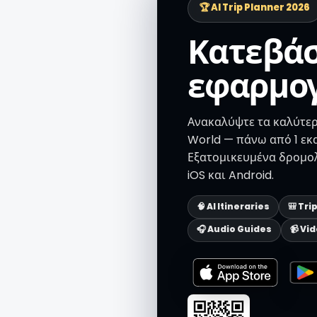
🏆 AI Trip Planner 2026
Κατεβάσ
εφαρμο
Ανακαλύψτε τα καλύτερα
World — πάνω από 1 εκ
Εξατομικευμένα δρομολ
iOS και Android.
🧠 AI Itineraries
🎒 Tri
🎧 Audio Guides
📹 Vi