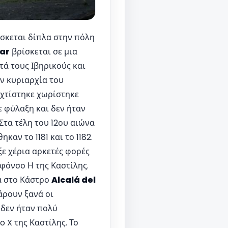
ίσκεται δίπλα στην πόλη
car
βρίσκεται σε μια
ά τους Ιβηρικούς και
ν κυριαρχία του
 χτίστηκε χωρίστηκε
ε φύλαξη και δεν ήταν
Στα τέλη του 12ου αιώνα
καν το 1181 και το 1182.
ε χέρια αρκετές φορές
φόνσο Η της Καστίλης.
ρά στο Κάστρο
Alcalá del
άρουν ξανά οι
 δεν ήταν πολύ
 X της Καστίλης. Το