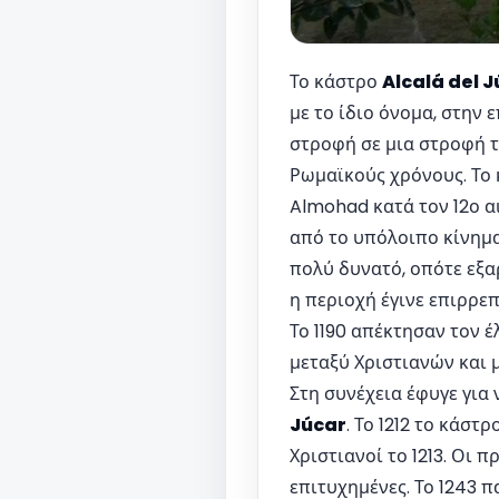
Το κάστρο
Alcalá del 
με το ίδιο όνομα, στην 
στροφή σε μια στροφή τ
Ρωμαϊκούς χρόνους. Το 
Almohad κατά τον 12ο α
από το υπόλοιπο κίνημα
πολύ δυνατό, οπότε εξα
η περιοχή έγινε επιρρεπ
Το 1190 απέκτησαν τον έ
μεταξύ Χριστιανών και 
Στη συνέχεια έφυγε για
Júcar
. Το 1212 το κάσ
Χριστιανοί το 1213. Οι
επιτυχημένες. Το 1243 