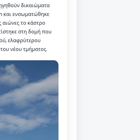
ρηγηθούν δικαιώματα
ón και ενσωματώθηκε
ς αιώνες το κάστρο
τίστηκε στη δομή που
κού, ελαφρύτερου
 του νέου τμήματος.