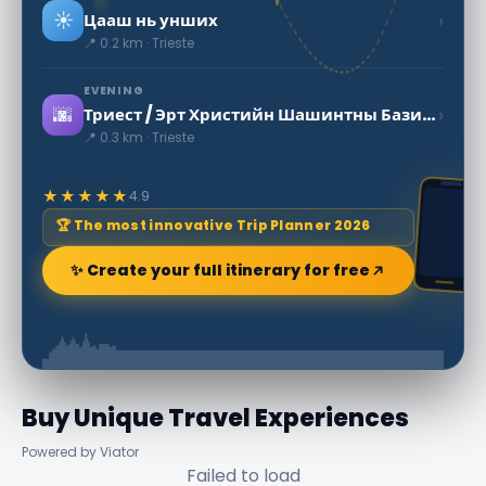
☀️
›
Цааш нь унших
📍 0.2 km · Trieste
EVENING
🌆
›
Триест / Эрт Христийн Шашинтны Базилик
📍 0.3 km · Trieste
★★★★★
4.9
🏆 The most innovative Trip Planner 2026
✨ Create your full itinerary for free
Buy Unique Travel Experiences
Powered by Viator
Failed to load