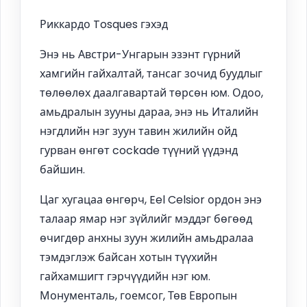
Риккардо Tosques гэхэд
Энэ нь Австри-Унгарын эзэнт гүрний
хамгийн гайхалтай, тансаг зочид буудлыг
төлөөлөх даалгавартай төрсөн юм. Одоо,
амьдралын зууны дараа, энэ нь Италийн
нэгдлийн нэг зуун тавин жилийн ойд
гурван өнгөт cockade түүний үүдэнд
байшин.
Цаг хугацаа өнгөрч, Eel Celsior ордон энэ
талаар ямар нэг зүйлийг мэддэг бөгөөд
өчигдөр анхны зуун жилийн амьдралаа
тэмдэглэж байсан хотын түүхийн
гайхамшигт гэрчүүдийн нэг юм.
Монументаль, гоемсог, Төв Европын