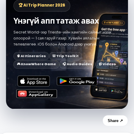
🏆 AI Trip Planner 2026
Үнэгүй апп татаж авах
Secret World-ээр Trieste-ийн хамгийн сайныг нээж
олоорой — 1 сая гаруй газар. Хувийн аялалын
төлөвлөгөө. iOS болон Android дээр үнэгүй.
🧠 AI Itineraries
🎒 Trip Toolkit
🎮 KnowWhere Game
🎧 Audio Guides
📹 Videos
Share ↗