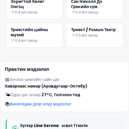
Зоригтой Хөлөг
Сан Николл Дэ
Онгоц
Грекийн сүм
📍 0.4 km away
📍 0.4 km away
Триестийн цайны
Триест / Ромын Театр
музей
📍 0.5 km away
📍 0.4 km away
✕
Практик мэдээлэл
📅
Зочлох хамгийн сайн цаг:
Хаварнаас намар (Аравдугаар-Октябр)
🌤️
Одоо цаг агаар:
27°C, Голчлон тод
📚
Википедиа дээр илүү мэдээлэл
🏆
🏆 #1 Trip Planner 2026
Rated best travel app worldwide
Зүгээр
Lina Serena
· эсвэл Trieste