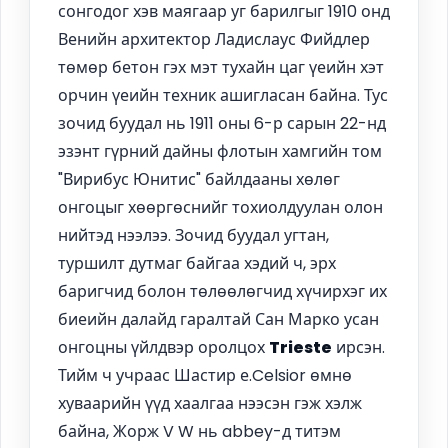
сонгодог хэв маягаар уг барилгыг 1910 онд
Венийн архитектор Ладислаус Фийдлер
төмөр бетон гэх мэт тухайн цаг үеийн хэт
орчин үеийн техник ашигласан байна. Тус
зочид буудал нь 1911 оны 6-р сарын 22-нд
эзэнт гүрний дайны флотын хамгийн том
"Вирибус Юнитис" байлдааны хөлөг
онгоцыг хөөргөснийг тохиолдуулан олон
нийтэд нээлээ. Зочид буудал угтан,
туршилт дутмаг байгаа хэдий ч, эрх
баригчид болон төлөөлөгчид хүчирхэг их
биеийн далайд гаралтай Сан Марко усан
онгоцны үйлдвэр оролцох
Trieste
ирсэн.
Тийм ч учраас Шастир е.Celsior өмнө
хуваарийн үүд хаалгаа нээсэн гэж хэлж
байна, Жорж V W нь abbey-д титэм