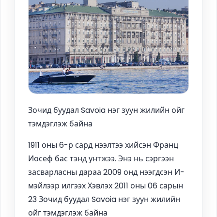
Зочид буудал Savoia нэг зуун жилийн ойг
тэмдэглэж байна
1911 оны 6-р сард нээлтээ хийсэн Франц
Иосеф бас тэнд унтжээ. Энэ нь сэргээн
засварласны дараа 2009 онд нээгдсэн И-
мэйлээр илгээх Хэвлэх 2011 оны 06 сарын
23 Зочид буудал Savoia нэг зуун жилийн
ойг тэмдэглэж байна