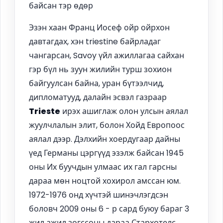
байсан тэр өдөр
Эзэн хаан Франц Иосеф ойр ойрхон
давтагдах, хэн triestine байрладаг
чангарсан, Savoy үйл ажиллагаа сайхан
гэр бүл нь зуун жилийн турш зохион
байгуулсан байна, уран бүтээлчид,
дипломатууд, далайн эсвэл газраар
Trieste
ирэх ашиглаж олон улсын аялал
жуулчлалын элит, болон Хойд Европоос
аялал дээр. Дэлхийн хоердугаар дайны
үед Германы цэргүүд эзэлж байсан 1945
оны Их буучдын улмаас их гал гарсны
дараа мөн ноцтой хохирол амссан юм.
1972-1976 онд хүчтэй шинэчлэгдсэн
боловч 2009 оны 6 - р сард буюу бараг 3
жил ажил зогссоны дараа Стархотелс