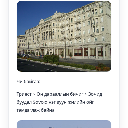
Чи байгаа:
Триест > Он дарааллын бичиг > Зочид
буудал Savoia нэг зуун жилийн ойг
тэмдэглэж байна