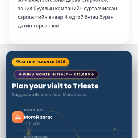
зочид буудлын компанийн сурталчилсан
сэргээлтийн ачаар 4 одтой бүтэц бүрэн
дахин төрсөн юм.
🗺 AI TRIP PLANNER 2026
🎄 WIN A MONTH IN ITALY — €10,000 →
Plan your visit to Trieste
Suggested itinerary near Могой загас
MORNING
🌅
›
Могой загас
📍 Trieste
AFTERNOON