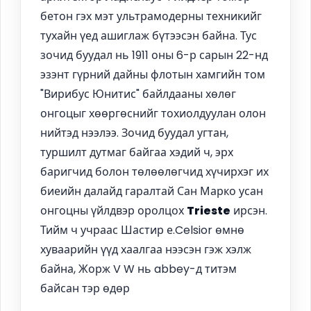
бетон гэх мэт ультрамодерны техникийг
тухайн үед ашиглаж бүтээсэн байна. Тус
зочид буудал нь 1911 оны 6-р сарын 22-нд
эзэнт гүрний дайны флотын хамгийн том
"Вирибус Юнитис" байлдааны хөлөг
онгоцыг хөөргөснийг тохиолдуулан олон
нийтэд нээлээ. Зочид буудал угтан,
туршилт дутмаг байгаа хэдий ч, эрх
баригчид болон төлөөлөгчид хүчирхэг их
биеийн далайд гаралтай Сан Марко усан
онгоцны үйлдвэр оролцох
Trieste
ирсэн.
Тийм ч учраас Шастир е.Celsior өмнө
хуваарийн үүд хаалгаа нээсэн гэж хэлж
байна, Жорж V W нь abbey-д титэм
байсан тэр өдөр