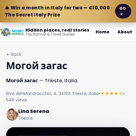
🎄 Win a month in Italy for two — €10,000 ·
GO
→
The Secret Italy Prize
Hidden places, real stories
Home
About
Trip Planner & Travel Guides
← Back
Могой загас
Могой загас
— Trieste, Italia.
Riva del Mandracchio, 4, 34124 Trieste, Italia
•
★★★★☆
•
546 views
Lina Serena
Trieste