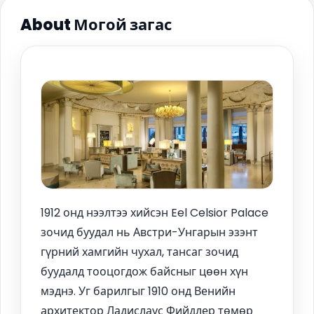
About Могой загас
1912 онд нээлтээ хийсэн Eel Celsior Palace
зочид буудал нь Австри-Унгарын эзэнт
гүрний хамгийн чухал, тансаг зочид
буудалд тооцогдож байсныг цөөн хүн
мэднэ. Уг барилгыг 1910 онд Венийн
архитектор Ладислаус Фийдлер төмөр