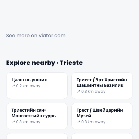
See more on
Viator.com
Explore nearby · Trieste
Цааш нь унших
Триест / Эрт Христийн
Шашинтны Базилик
📍 0.2 km away
📍 0.3 km away
Триестийн сан-
Трест / Швейцарийн
Мөнгөестийн суурь
Музей
📍 0.3 km away
📍 0.3 km away