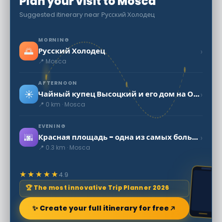
Plan your visit to Mosca
Suggested itinerary near Русский Холодец
MORNING
🌅
›
Русский Холодец
📍 Mosca
AFTERNOON
☀️
›
Чайный купец Высоцкий и его дом на Огородной Слободе
📍 0 km · Mosca
EVENING
🌆
›
Красная площадь - одна из самых больших площадей в мире
📍 0.3 km · Mosca
★★★★★
4.9
🏆 The most innovative Trip Planner 2026
✨ Create your full itinerary for free