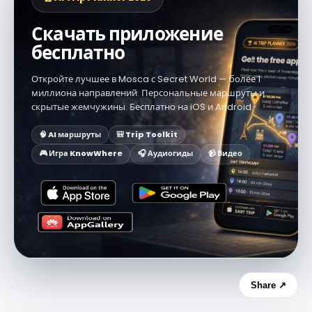
Скачать приложение
бесплатно
Откройте лучшее в Mosca с Secret World — более 1
миллиона направлений. Персональные маршруты и
скрытые жемчужины. Бесплатно на iOS и Android.
🧠 AI маршруты
🎒 Trip Toolkit
🎮 Игра KnowWhere
🎧 Аудиогиды
📹 Видео
Share ↗