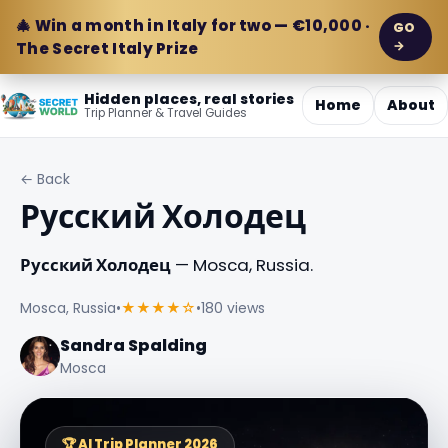
🎄 Win a month in Italy for two — €10,000 ·
GO
→
The Secret Italy Prize
Hidden places, real stories
Home
About
Trip Planner & Travel Guides
← Back
Русский Холодец
Русский Холодец
— Mosca, Russia.
Mosca, Russia
•
★★★★☆
•
180 views
Sandra Spalding
Mosca
🏆 AI Trip Planner 2026