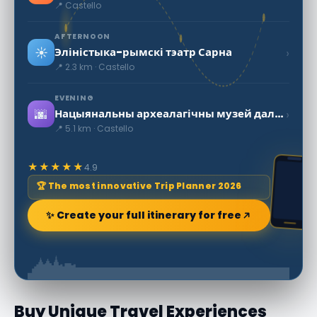
📍 Castello
AFTERNOON
☀️
›
Эліністыка-рымскі тэатр Сарна
📍 2.3 km · Castello
EVENING
🌆
›
Нацыянальны археалагічны музей даліны Сарно
📍 5.1 km · Castello
★★★★★
4.9
🏆 The most innovative Trip Planner 2026
✨ Create your full itinerary for free
Buy Unique Travel Experiences