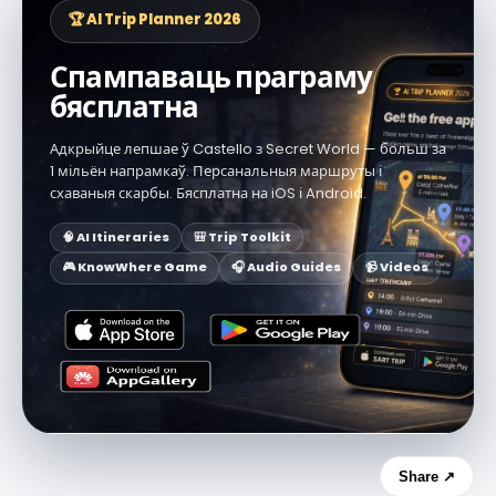
🏆 AI Trip Planner 2026
Спампаваць праграму
бясплатна
Адкрыйце лепшае ў Castello з Secret World — больш за
1 мільён напрамкаў. Персанальныя маршруты і
схаваныя скарбы. Бясплатна на iOS і Android.
🧠 AI Itineraries
🎒 Trip Toolkit
🎮 KnowWhere Game
🎧 Audio Guides
📹 Videos
Share ↗