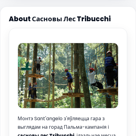
About Сасновы Лес Tribucchi
Монтэ Sant'angelo з'яўляецца гара з
выглядам на горад Пальма-кампанія і
сасновы лес Tribucchi
, ідэальнае месца