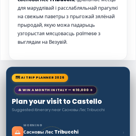
для марудлівай і расслабляльнай прагулкі
на свежым паветры з прыгожай зялёнай
прыродай, якую можа падарыць
узгорыстая мясцовасць palmese з
выглядам на Везувій.
🗺 AI TRIP PLANNER 2026
🎄 WIN A MONTH IN ITALY — €10,000 →
Plan your visit to Castello
Suggested itinerary near Сасновы Лес Tribucchi
MORNING
🌅
›
Сасновы Лес Tribucchi