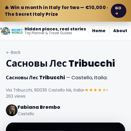
🎄 Win a month in Italy for two — €10,000 ·
GO
→
The Secret Italy Prize
Hidden places, real stories
Home
About
Trip Planner & Travel Guides
← Back
Сасновы Лес Tribucchi
Сасновы Лес Tribucchi
— Castello, Italia.
Via Tribucchi, 80036 Castello NA, Italia
•
★★★★☆
•
263 views
Fabiana Brembo
Castello