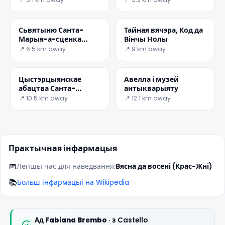
Сьвятыню Санта-
Тайная вячэра, Код да
Марыя-а-сценка
Вінчы Нолы
(Каралева перамог)
📍 6.5 km away
📍 9 km away
Цыстэрцыянскае
Авелла і музей
абацтва Санта-
антыкварыяту
Марыя-ды-
📍 10.5 km away
📍 12.1 km away
Реальвалье
Практычная інфармацыя
📅
Лепшы час для наведвання:
Вясна да восені (Крас-Жні)
📚
Больш інфармацыі на Wikipedia
Ад
Fabiana Brembo
· з Castello