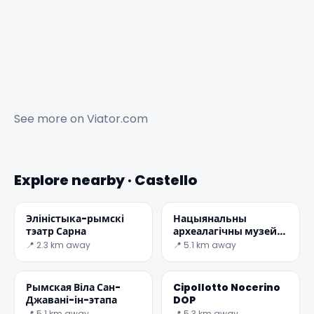
See more on
Viator.com
Explore nearby · Castello
Эліністыка-рымскі
Нацыянальны
тэатр Сарна
археалагічны музей
даліны Сарно
📍 2.3 km away
📍 5.1 km away
Рымская Віла Сан-
Cipollotto Nocerino
Джавані-ін-этапа
DOP
📍 5.1 km away
📍 5.3 km away