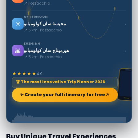
📍 Pozzacchio
AFTERNOON
☀️
›
محبسة سان كولومبانو
📍 5 km · Pozzacchio
EVENING
🌆
›
هيرميتاج سان كولومبانو
📍 5 km · Pozzacchio
★★★★★
4.9
🏆 The most innovative Trip Planner 2026
✨ Create your full itinerary for free
Buy Unique Travel Experiences