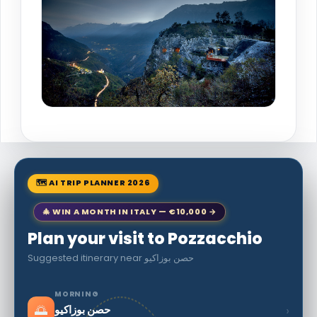
🗺 AI TRIP PLANNER 2026
🎄 WIN A MONTH IN ITALY — €10,000 →
Plan your visit to Pozzacchio
Suggested itinerary near حصن بوزاكيو
MORNING
🌅
›
حصن بوزاكيو