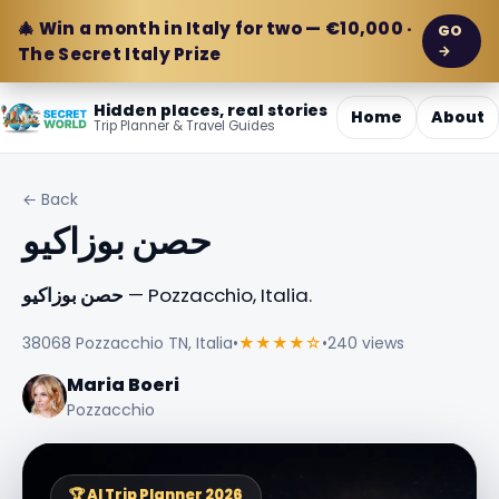
🎄 Win a month in Italy for two — €10,000 ·
GO
→
The Secret Italy Prize
Hidden places, real stories
Home
About
Trip Planner & Travel Guides
← Back
حصن بوزاكيو
— Pozzacchio, Italia.
حصن بوزاكيو
38068 Pozzacchio TN, Italia
•
★★★★☆
•
240 views
Maria Boeri
Pozzacchio
🏆 AI Trip Planner 2026