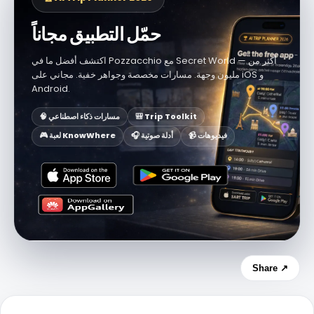
حمّل التطبيق مجاناً
اكتشف أفضل ما في Pozzacchio مع Secret World — أكثر من
مليون وجهة. مسارات مخصصة وجواهر خفية. مجاني على iOS و
Android.
🎒 Trip Toolkit
🧠 مسارات ذكاء اصطناعي
📹 فيديوهات
🎧 أدلة صوتية
🎮 لعبة KnowWhere
Share ↗