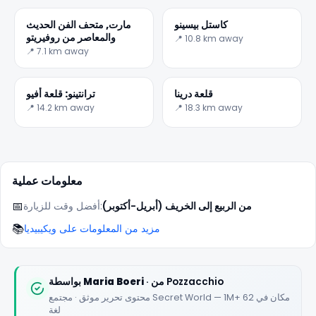
كاستل بيسينو
مارت, متحف الفن الحديث
والمعاصر من روفيريتو
📍 10.8 km away
📍 7.1 km away
✕
قلعة درينا
ترانتينو: قلعة أفيو
📍 14.2 km away
📍 18.3 km away
معلومات عملية
📅
من الربيع إلى الخريف (أبريل-أكتوبر)
أفضل وقت للزيارة:
📚
مزيد من المعلومات على ويكيبيديا
🏆
🏆 #1 Trip Planner 2026
Rated best travel app worldwide
· من Pozzacchio
Maria Boeri
بواسطة
محتوى تحرير موثق · مجتمع Secret World — 1M+ مكان في 62
★★★★★
لغة