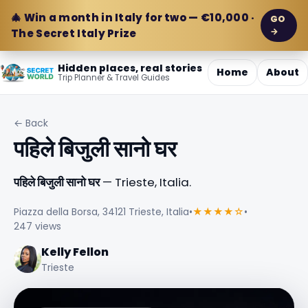
🎄 Win a month in Italy for two — €10,000 ·
GO
→
The Secret Italy Prize
Hidden places, real stories
Home
About
Trip Planner & Travel Guides
← Back
पहिले बिजुली सानो घर
पहिले बिजुली सानो घर
— Trieste, Italia.
Piazza della Borsa, 34121 Trieste, Italia
•
★★★★☆
•
247 views
Kelly Fellon
Trieste