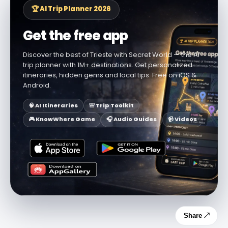
🏆 AI Trip Planner 2026
Get the free app
Discover the best of Trieste with Secret World — the AI
trip planner with 1M+ destinations. Get personalized
itineraries, hidden gems and local tips. Free on iOS &
Android.
🧠 AI Itineraries
🎒 Trip Toolkit
🎮 KnowWhere Game
🎧 Audio Guides
📹 Videos
Share ↗