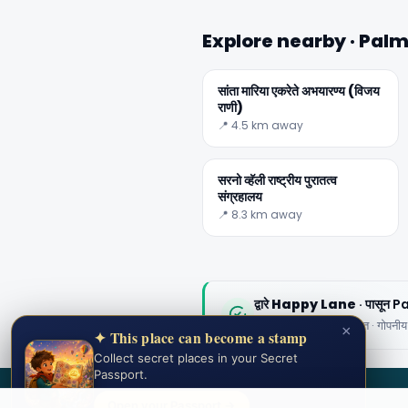
Explore nearby · Pa
सांता मारिया एकरेते अभयारण्य (विजय
राणी)
📍 4.5 km away
सरनो व्हॅली राष्ट्रीय पुरातत्व
संग्रहालय
📍 8.3 km away
द्वारे
Happy Lane
· पासून
संपादकीय सामग्री प्रमाणित · गोपनी
×
✦ This place can become a stamp
Collect secret places in your Secret
Passport.
SECRET WORLD
Open your Passport →