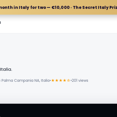
month in Italy for two — €10,000 · The Secret Italy Pri
s
talia.
6 Palma Campania NA, Italia
•
★★★★☆
•
201 views