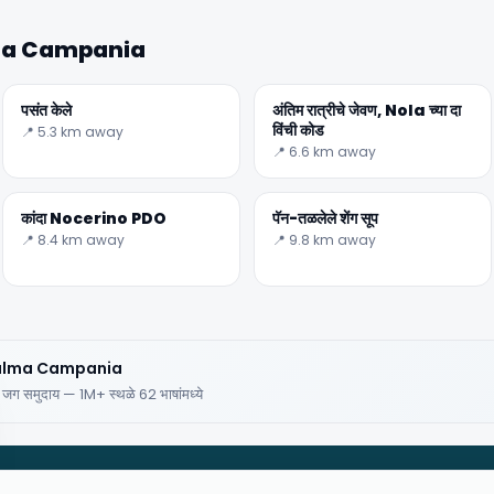
lma Campania
पसंत केले
अंतिम रात्रीचे जेवण, Nola च्या दा
विंची कोड
📍 5.3 km away
📍 6.6 km away
🏆
🏆 #1 Trip Planner 2026
Rated best travel app worldwide
कांदा Nocerino PDO
पॅन-तळलेले शेंग सूप
📍 8.4 km away
📍 9.8 km away
★★★★★
Keep Exploring the World
1,000,000+ places in your pocket. Free.
 Palma Campania
य जग समुदाय — 1M+ स्थळे 62 भाषांमध्ये