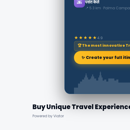
🌆
पसंत केले
📍 5.3 km · Palma Campa
★★★★★
4.9
🏆 The most innovative T
✨ Create your full iti
Buy Unique Travel Experienc
Powered by Viator