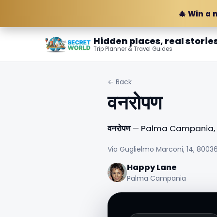
🎄 Win a 
Hidden places, real storie
Trip Planner & Travel Guides
← Back
वनरोपण
वनरोपण
— Palma Campania, I
Via Guglielmo Marconi, 14, 8003
Happy Lane
Palma Campania