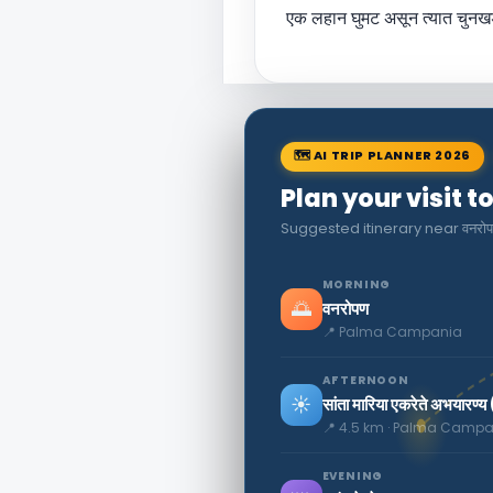
एक लहान घुमट असून त्यात चुनखड
🗺 AI TRIP PLANNER 2026
Plan your visit
Suggested itinerary near वनरो
MORNING
🌅
वनरोपण
📍 Palma Campania
AFTERNOON
☀️
सांता मारिया एकरेते अभयारण्य
📍 4.5 km · Palma Camp
EVENING