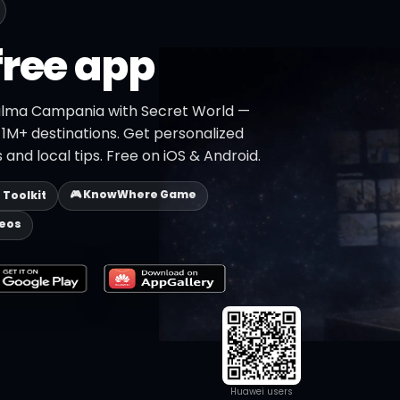
free app
Palma Campania with Secret World —
h 1M+ destinations. Get personalized
 and local tips. Free on iOS & Android.
🎮 KnowWhere Game
p Toolkit
deos
Huawei users