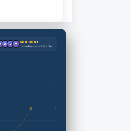
500.000+
M
A
J
+
travelers worldwide
›
›