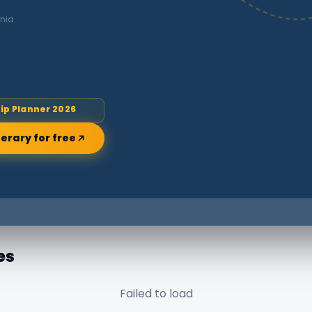
nia
rip Planner 2026
nerary for free
es
Failed to load