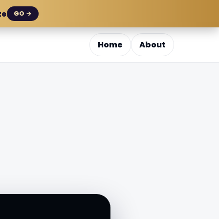
ze
GO →
Home
About