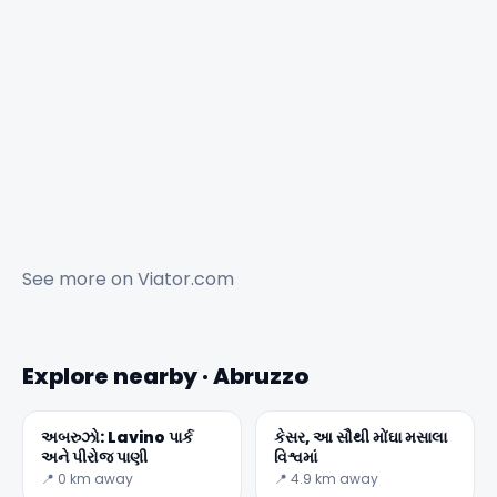
See more on
Viator.com
Explore nearby · Abruzzo
અબરુઝો: Lavino પાર્ક
કેસર, આ સૌથી મોંઘા મસાલા
અને પીરોજ પાણી
વિશ્વમાં
📍 0 km away
📍 4.9 km away