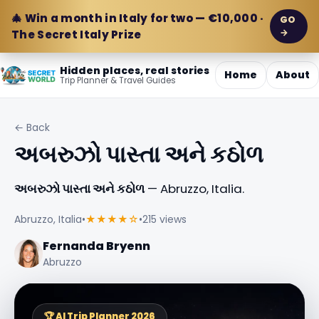
🎄 Win a month in Italy for two — €10,000 ·
GO
→
The Secret Italy Prize
Hidden places, real stories
Home
About
Trip Planner & Travel Guides
← Back
અબરુઝો પાસ્તા અને કઠોળ
અબરુઝો પાસ્તા અને કઠોળ
— Abruzzo, Italia.
Abruzzo, Italia
•
★★★★☆
•
215 views
Fernanda Bryenn
Abruzzo
🏆 AI Trip Planner 2026