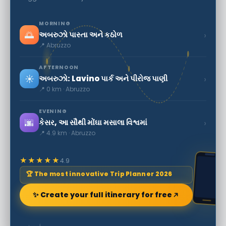
MORNING
🌅
›
અબરુઝો પાસ્તા અને કઠોળ
📍 Abruzzo
AFTERNOON
☀️
›
અબરુઝો: Lavino પાર્ક અને પીરોજ પાણી
📍 0 km · Abruzzo
EVENING
🌆
›
કેસર, આ સૌથી મોંઘા મસાલા વિશ્વમાં
📍 4.9 km · Abruzzo
★★★★★
4.9
🏆 The most innovative Trip Planner 2026
✨ Create your full itinerary for free