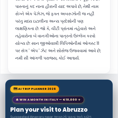
પાસ્તાનું કદ નાના હીરાની યાદ અપાવે છે, તેથી નામ
સેગ્ને એક પેઝેઝ, જે ફક્ત અબરુઝોની જ નહીં
પરંતુ મધ્ય ઇટાલીના અન્ય પ્રદેશોની પણ
લાક્ષણિકતા છે. જો કે, ચીટી પ્રાંતમાં તહેવારો અને
તહેવારોના બે વાનગીઓના પાત્રનો ઉલ્લેખ કરવો
યોગ્ય છે: સાન જીઓવાન્ની લિપિઓનીમાં ઓગસ્ટ 11
પર સૅગ ' એપ ' ઝેટ અને સોસેજ ઉજવવામાં આવે છે;
નમી સી આંગળી પરાજય, કોઈ આશ્ચર્ય.
🗺 AI TRIP PLANNER 2026
🎄 WIN A MONTH IN ITALY — €10,000 →
Plan your visit to Abruzzo
Suggested itinerary near અબરુઝો પાસ્તા અને કઠોળ