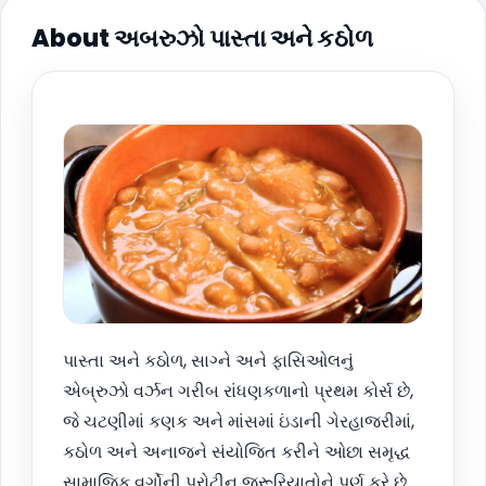
About અબરુઝો પાસ્તા અને કઠોળ
પાસ્તા અને કઠોળ, સાગ્ને અને ફાસિઓલનું
એબ્રુઝો વર્ઝન ગરીબ રાંધણકળાનો પ્રથમ કોર્સ છે,
જે ચટણીમાં કણક અને માંસમાં ઇંડાની ગેરહાજરીમાં,
કઠોળ અને અનાજને સંયોજિત કરીને ઓછા સમૃદ્ધ
સામાજિક વર્ગોની પ્રોટીન જરૂરિયાતોને પૂર્ણ કરે છે.