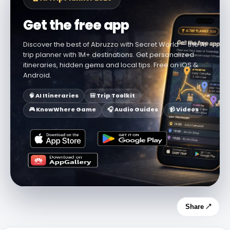
Get the free app
Discover the best of Abruzzo with Secret World — the AI
trip planner with 1M+ destinations. Get personalized
itineraries, hidden gems and local tips. Free on iOS &
Android.
🧠 AI Itineraries
🎒 Trip Toolkit
🎮 KnowWhere Game
🎧 Audio Guides
📹 Videos
Share ↗