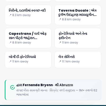
તિરીનો, ઇટાલીમાં સ્વચ્છ નદી
Taverna Ducale : એક
દુર્લભ ઉદાહરણ મધ્યયુગીન
📍 8.3 km away
સ્થાપત્ય
📍 8.8 km away
✕
Capestrano / ચર્ચ ઓફ
ફોન્ટેક્ચિયો અને તેના
સાન પીટ્રો જાહેરાત
ફાઉન્ટેન
Oratorium
📍 8.8 km away
📍 11 km away
બોર્ગો દી ફોન્ટેક્ચિયો
લેક સેકિનરો
📍 11 km away
📍 11.1 km away
🏆
🏆 #1 Trip Planner 2026
Rated best travel app worldwide
દ્વારા
Fernanda Bryenn
· થી Abruzzo
સંપાદકીય સામગ્રી માન્ય · સિક્રેટ વર્લ્ડ સમુદાય — 1M+ સ્થળો 62
★★★★★
ભાષાઓમાં
Keep Exploring the World