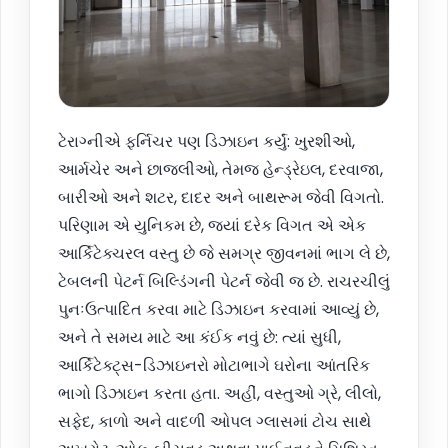
ટેરાગ્નીએ ફર્નિચર પણ ડિઝાઇન કર્યું: ખુરશીઓ,
આર્મચેર અને છાજલીઓ, તેમજ હેન્ડ્રેઇલ, દરવાજા,
બારીઓ અને શટર, દાદર અને બાથરૂમ જેવી વિગતો.
પરિણામ એ યુનિકમ છે, જ્યાં દરેક વિગત એ એક
આર્કિટેક્ચરલ વસ્તુ છે જે સમગ્ર જીવનમાં ભાગ લે છે,
ટેબલની પેટર્ન બિલ્ડિંગની પેટર્ન જેવી જ છે. રાચરચીલું
પુનઃઉત્પાદિત કરવા માટે ડિઝાઇન કરવામાં આવ્યું છે,
અને તે સમય માટે આ કંઈક નવું છે: ત્યાં સુધી,
આર્કિટેક્ટ્સ-ડિઝાઇનરો મોટાભાગે ઘરોના આંતરિક
ભાગો ડિઝાઇન કરતા હતા. અહીં, વસ્તુઓ ગ્રે, લીલો,
સફેદ, કાળો અને વાદળી ઓપલ ગ્લાસમાં ટોચ સાથે