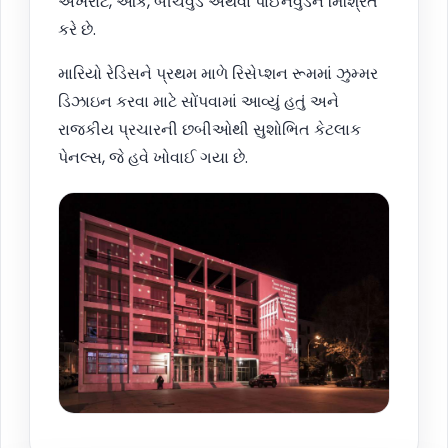
અખરોટ, ઓક, બીચવુડ અથવા પાઈનવુડને મિશ્રિત
કરે છે.
મારિયો રેડિસને પ્રથમ માળે રિસેપ્શન રૂમમાં ઝુમ્મર
ડિઝાઇન કરવા માટે સોંપવામાં આવ્યું હતું અને
રાજકીય પ્રચારની છબીઓથી સુશોભિત કેટલાક
પેનલ્સ, જે હવે ખોવાઈ ગયા છે.