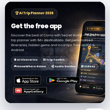
🏆 AI Trip Planner 2026
Get the free app
Discover the best of Como with Secret World — the AI
trip planner with 1M+ destinations. Get personalized
itineraries, hidden gems and local tips. Free on iOS &
Android.
🧠 AI Itineraries
🎒 Trip Toolkit
🎮 KnowWhere Game
🎧 Audio Guides
📹 Videos