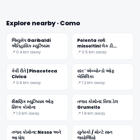
Explore nearby · Como
જિયુસેપ Garibaldi
Polenta સાથે
ઐતિહાસિક મ્યુઝિયમ
missoltini લેક ડી
overlooking દેશોમાં એક
📍 0.4 km away
📍 0.5 km away
લાક્ષણિક રેસીપી છે
કેવી રીતે | Pinacoteca
સંત ' એબ્બોન્ડો ઓફ
Civica
બેસિલિકા
📍 0.6 km away
📍 1.2 km away
✕
શૈક્ષણિક મ્યુઝિયમ ઓફ
તળાવ કોમોના: વિલા ડેલ
સિલ્ક કોમોના
Grumello
📍 1.3 km away
📍 1.9 km away
તળાવ કોમોના: Nesso અને
યુનેસ્કો / મોન્ટે સાન
આ ધોધ
જ્યોર્જિયો