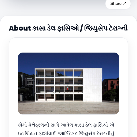
Share ↗
About કાસા ડેલ ફાસિઓ / જિયુસેપ ટેરાગ્ની
કોમો કેથેડ્રલની સામે આવેલ કાસા ડેલ ફાસિયો એ
ઇટાલિયન ફાશીવાદી આર્કિટેક્ટ જિયુસેપ ટેરાગ્નીનું