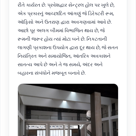
રીતે કાર્યરત છે. પ્રવેશદ્વાર સેન્ટ્રલ હોલ પર ખુલે છે,
એક પ્રકારનું આચ્છાદિત આંગણું જે ડિરેક્ટરી રૂમ,
ઑફિસો અને ઉતરાણ દ્વારા અવગણવામાં આવે છે.
આછો પૂર અલગ બીમમાં વિભાજિત થાય છે, જે
રૂમની જરૂર હોય ત્યાં મોટા બને છે. નિકટતાની
લાગણી પ્રકાશના ઉપયોગ દ્વારા દૂર થાય છે, જે સતત
નિયંત્રિત અને સમાયોજિત, આંતરિક અવકાશને
સાતત્ય આપે છે અને તે જ સમયે, અંદર અને
બહારના સંબંધોને મજબૂત બનાવે છે.