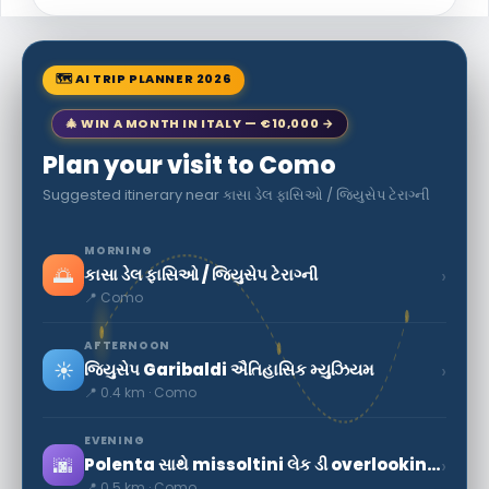
🗺 AI TRIP PLANNER 2026
🎄 WIN A MONTH IN ITALY — €10,000 →
Plan your visit to Como
Suggested itinerary near કાસા ડેલ ફાસિઓ / જિયુસેપ ટેરાગ્ની
MORNING
🌅
›
કાસા ડેલ ફાસિઓ / જિયુસેપ ટેરાગ્ની
📍 Como
AFTERNOON
☀️
›
જિયુસેપ Garibaldi ઐતિહાસિક મ્યુઝિયમ
📍 0.4 km · Como
EVENING
🌆
›
Polenta સાથે missoltini લેક ડી overlooking દેશોમાં એક લાક્ષણિક રેસીપી છે
📍 0.5 km · Como