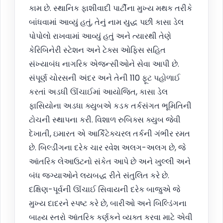
કામ છે. સ્થાનિક ફાશીવાદી પાર્ટીના મુખ્ય મથક તરીકે
બાંધવામાં આવ્યું હતું, તેનું નામ યુદ્ધ પછી કાસા ડેલ
પોપોલો રાખવામાં આવ્યું હતું અને ત્યારથી તેણે
કેરિબિનેરી સ્ટેશન અને ટેક્સ ઓફિસ સહિત
સંખ્યાબંધ નાગરિક એજન્સીઓને સેવા આપી છે.
સંપૂર્ણ ચોરસની અંદર અને તેની 110 ફૂટ પહોળાઈ
કરતાં અડધી ઊંચાઈમાં આયોજિત, કાસા ડેલ
ફાસિયોના અડધા ક્યુબએ કડક તર્કસંગત ભૂમિતિની
ટોચની સ્થાપના કરી. વિશાળ રુબિક્સ ક્યુબ જેવી
દેખાતી, ઇમારત એ આર્કિટેક્ચરલ તર્કની ગંભીર રમત
છે. બિલ્ડીંગના દરેક ચાર રવેશ અલગ-અલગ છે, જે
આંતરિક લેઆઉટનો સંકેત આપે છે અને ખુલ્લી અને
બંધ જગ્યાઓને લયબદ્ધ રીતે સંતુલિત કરે છે.
દક્ષિણ-પૂર્વની ઊંચાઈ સિવાયની દરેક બાજુએ જે
મુખ્ય દાદરને સ્પષ્ટ કરે છે, બારીઓ અને બિલ્ડિંગના
બાહ્ય સ્તરો આંતરિક કર્ણકને વ્યક્ત કરવા માટે એવી