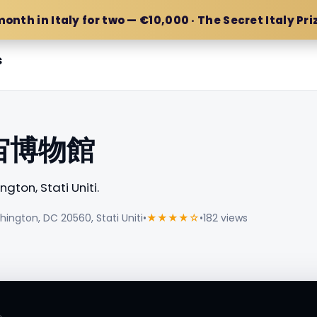
month in Italy for two — €10,000 · The Secret Italy Pri
s
宙博物館
gton, Stati Uniti.
ngton, DC 20560, Stati Uniti
•
★★★★☆
•
182 views