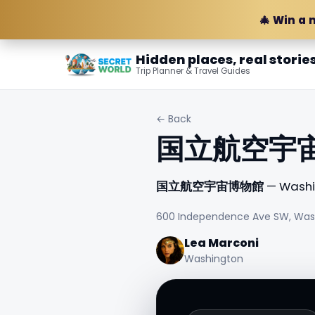
🎄 Win a 
Hidden places, real storie
Trip Planner & Travel Guides
← Back
国立航空宇
国立航空宇宙博物館
— Washin
600 Independence Ave SW, Washi
Lea Marconi
Washington