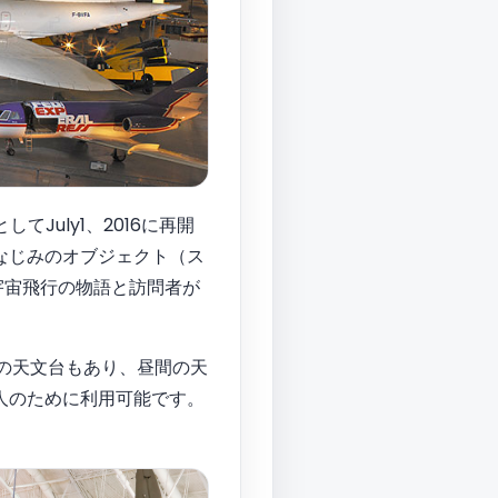
July1、2016に再開
なじみのオブジェクト（ス
宇宙飛行の物語と訪問者が
共の天文台もあり、昼間の天
人のために利用可能です。