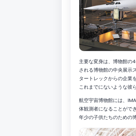
主要な変身は、博物館の40
される博物館の中央展示
タートレックからの企業
これまでにないような彼
航空宇宙博物館には、IM
体観測者になることがで
年少の子供たちのための