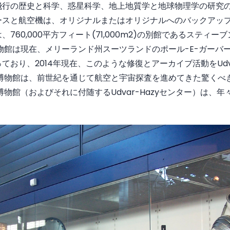
飛行の歴史と科学、惑星科学、地上地質学と地球物理学の研究の
スと航空機は、オリジナルまたはオリジナルへのバックアップで
60,000平方フィート(71,000m2)の別館であるスティーブン-
物館は現在、メリーランド州スーツランドのポール-E-ガーバ
おり、2014年現在、このような修復とアーカイブ活動をUdva
宙博物館は、前世紀を通じて航空と宇宙探査を進めてきた驚くべ
博物館（およびそれに付随するUdvar-Hazyセンター）は、