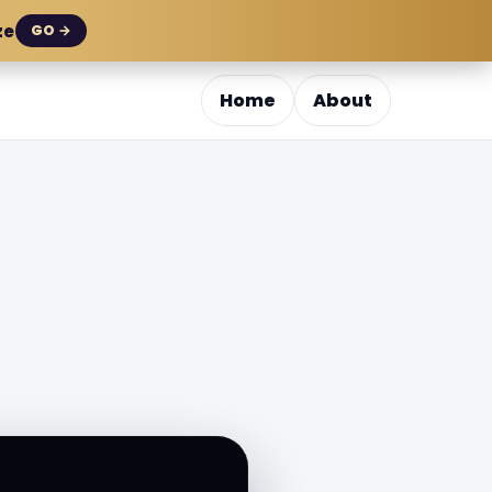
ze
GO →
Home
About