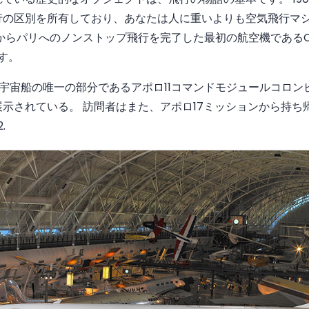
行の区別を所有しており、あなたは人に重いよりも空気飛行マ
らパリへのノンストップ飛行を完了した最初の航空機であるCharle
ります。
号宇宙船の唯一の部分であるアポロ11コマンドモジュールコロ
示されている。 訪問者はまた、アポロ17ミッションから持ち
.