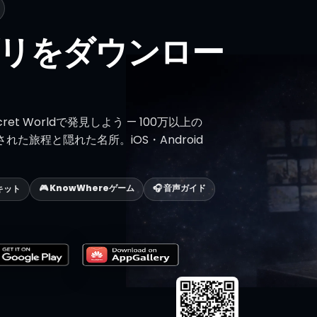
リをダウンロー
cret Worldで発見しよう — 100万以上の
た旅程と隠れた名所。iOS・Android
🎮 KnowWhereゲーム
🎧 音声ガイド
キット