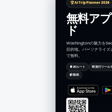
🏆 AI Trip Planner 2026
無料アプ
ド
Washingtonの魅力をSe
目的地。パーソナライズされ
で無料。
🧠 AIルート
🎒 旅行ツール
📹 動画