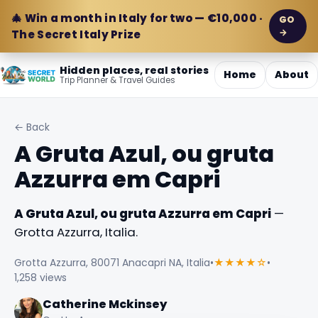
🎄 Win a month in Italy for two — €10,000 ·
GO
→
The Secret Italy Prize
Hidden places, real stories
Home
About
Trip Planner & Travel Guides
← Back
A Gruta Azul, ou gruta
Azzurra em Capri
A Gruta Azul, ou gruta Azzurra em Capri
—
Grotta Azzurra, Italia.
Grotta Azzurra, 80071 Anacapri NA, Italia
•
★★★★☆
•
1,258 views
Catherine Mckinsey