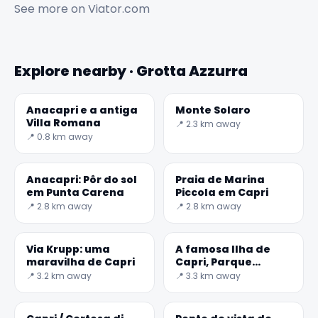
See more on
Viator.com
Explore nearby · Grotta Azzurra
Anacapri e a antiga
Monte Solaro
Villa Romana
📍 2.3 km away
📍 0.8 km away
Anacapri: Pôr do sol
Praia de Marina
em Punta Carena
Piccola em Capri
📍 2.8 km away
📍 2.8 km away
✕
Via Krupp: uma
A famosa Ilha de
maravilha de Capri
Capri, Parque
Infantil do
📍 3.2 km away
📍 3.3 km away
contemporâneo jet
set-Secret mundo