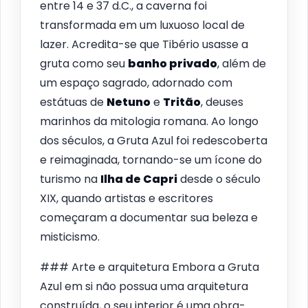
entre 14 e 37 d.C., a caverna foi
transformada em um luxuoso local de
lazer. Acredita-se que Tibério usasse a
gruta como seu
banho privado
, além de
um espaço sagrado, adornado com
estátuas de
Netuno
e
Tritão
, deuses
marinhos da mitologia romana. Ao longo
dos séculos, a Gruta Azul foi redescoberta
e reimaginada, tornando-se um ícone do
turismo na
Ilha de Capri
desde o século
XIX, quando artistas e escritores
começaram a documentar sua beleza e
misticismo.
### Arte e arquitetura Embora a Gruta
Azul em si não possua uma arquitetura
construída, o seu interior é uma obra-