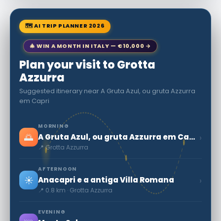
🗺 AI TRIP PLANNER 2026
🎄 WIN A MONTH IN ITALY — €10,000 →
Plan your visit to Grotta
Azzurra
Suggested itinerary near A Gruta Azul, ou gruta Azzurra
em Capri
MORNING
🌅
›
A Gruta Azul, ou gruta Azzurra em Capri
📍 Grotta Azzurra
AFTERNOON
☀️
›
Anacapri e a antiga Villa Romana
📍 0.8 km · Grotta Azzurra
EVENING