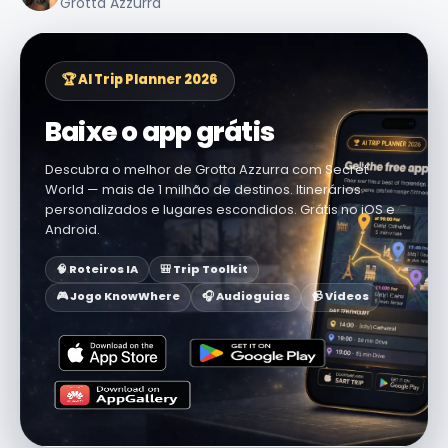
Grotta Azzurra
🏆 AI Trip Planner 2026
Baixe o app grátis
Descubra o melhor de Grotta Azzurra com Secret
World — mais de 1 milhão de destinos. Itinerários
personalizados e lugares escondidos. Grátis no iOS e
Android.
🧠 Roteiros IA
🎒 Trip Toolkit
🎮 Jogo KnowWhere
🎧 Audioguias
📹 Vídeos