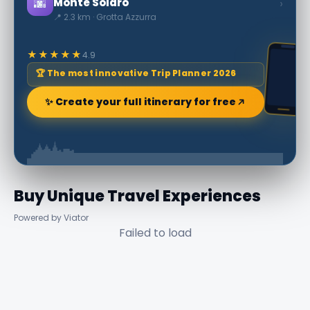
🌆
›
Monte Solaro
📍 2.3 km · Grotta Azzurra
★★★★★
4.9
🏆 The most innovative Trip Planner 2026
✨ Create your full itinerary for free
Buy Unique Travel Experiences
Powered by Viator
Failed to load