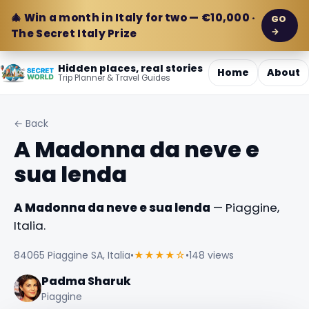
🎄 Win a month in Italy for two — €10,000 ·
GO
→
The Secret Italy Prize
Hidden places, real stories
Home
About
Trip Planner & Travel Guides
← Back
A Madonna da neve e
sua lenda
A Madonna da neve e sua lenda
— Piaggine,
Italia.
84065 Piaggine SA, Italia
•
★★★★☆
•
148 views
Padma Sharuk
Piaggine