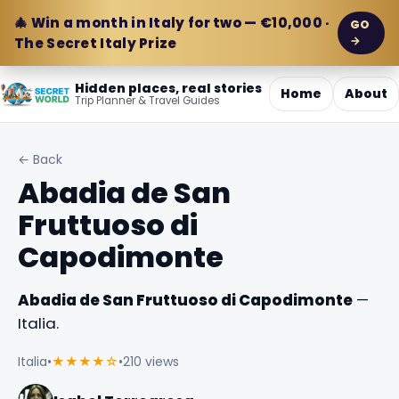
🎄 Win a month in Italy for two — €10,000 ·
GO
→
The Secret Italy Prize
Hidden places, real stories
Home
About
Trip Planner & Travel Guides
← Back
Abadia de San
Fruttuoso di
Capodimonte
Abadia de San Fruttuoso di Capodimonte
—
Italia.
Italia
•
★★★★☆
•
210 views