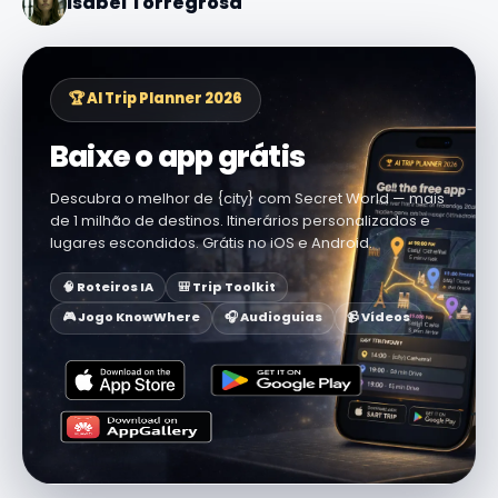
Isabel Torregrosa
🏆 AI Trip Planner 2026
Baixe o app grátis
Descubra o melhor de {city} com Secret World — mais
de 1 milhão de destinos. Itinerários personalizados e
lugares escondidos. Grátis no iOS e Android.
🧠 Roteiros IA
🎒 Trip Toolkit
🎮 Jogo KnowWhere
🎧 Audioguias
📹 Vídeos