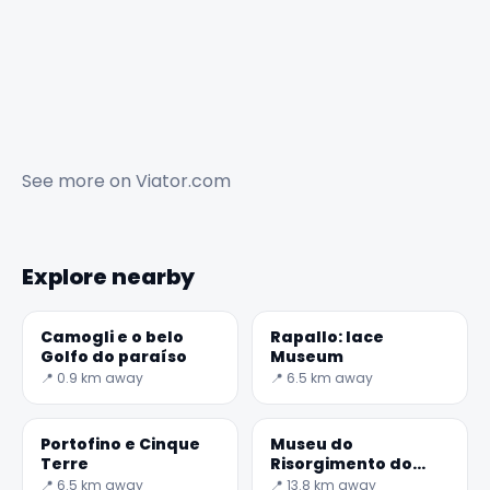
See more on
Viator.com
Explore nearby
Camogli e o belo
Rapallo: lace
Golfo do paraíso
Museum
📍 0.9 km away
📍 6.5 km away
Portofino e Cinque
Museu do
Terre
Risorgimento do
Palazzo Ravaschieri
📍 6.5 km away
📍 13.8 km away