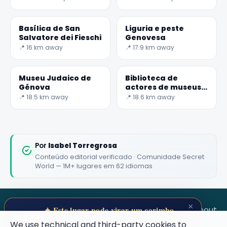
Basílica de San
Liguria e peste
Salvatore dei Fieschi
Genovesa
📍 16 km away
📍 17.9 km away
Museu Judaico de
Biblioteca de
Génova
actores de museus
cívicos
📍 18.5 km away
📍 18.6 km away
Por
Isabel Torregrosa
Conteúdo editorial verificado · Comunidade Secret
World — 1M+ lugares em 62 idiomas
×
SECRET WORLD
Terms
Privacy
About
✦ Este lugar pode virar um carimbo
Coleciona lugares secretos no teu Secret
We use technical and third-party cookies to