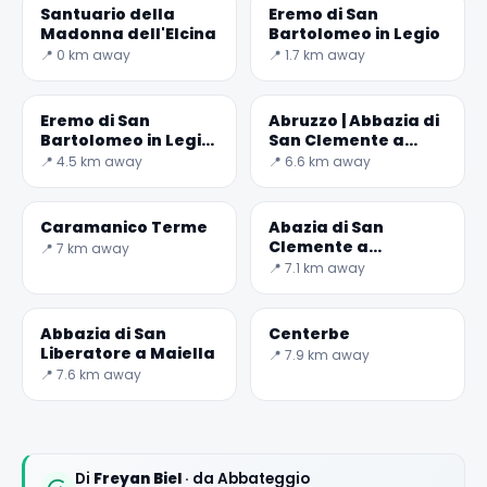
Santuario della
Eremo di San
Madonna dell'Elcina
Bartolomeo in Legio
📍 0 km away
📍 1.7 km away
Eremo di San
Abruzzo | Abbazia di
Bartolomeo in Legio
San Clemente a
da Roccamorice
Casauria
📍 4.5 km away
📍 6.6 km away
Caramanico Terme
Abazia di San
Clemente a
📍 7 km away
Casauria
📍 7.1 km away
Abbazia di San
Centerbe
Liberatore a Maiella
📍 7.9 km away
📍 7.6 km away
Di
Freyan Biel
· da Abbateggio