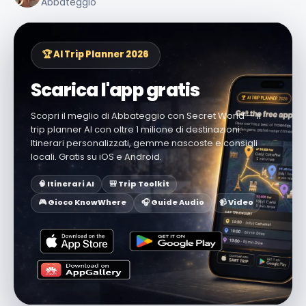
Abbateggio
🏆 AI Trip Planner 2026
Scarica l'app gratis
Scopri il meglio di Abbateggio con Secret World — il
trip planner AI con oltre 1 milione di destinazioni.
Itinerari personalizzati, gemme nascoste e consigli
locali. Gratis su iOS e Android.
🧠 Itinerari AI
🎒 Trip Toolkit
🎮 Gioco KnowWhere
🎧 Guide Audio
📹 Video