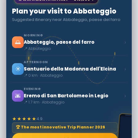
Plan your visit to Abbateggio
Suggested itinerary near Abbateggio, paese del farro
MORNING
🌅
›
Abbateggio, paese del farro
📍 Abbateggio
AFTERNOON
☀️
›
Santuario della Madonna dell'Elcina
📍 0 km · Abbateggio
EVENING
🌆
›
Eremo di San Bartolomeo in Legio
📍 1.7 km · Abbateggio
★★★★★
4.9
🏆 The most innovative Trip Planner 2026