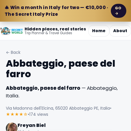
🎄 Win a month in Italy for two — €10,000 ·
GO
→
The Secret Italy Prize
Hidden places, real stories
Home
About
Trip Planner & Travel Guides
← Back
Abbateggio, paese del
farro
Abbateggio, paese del farro
— Abbateggio,
Italia.
Via Madonna dell'Elcina, 65020 Abbateggio PE, Italia
•
★★★★☆
•
174 views
Freyan Biel