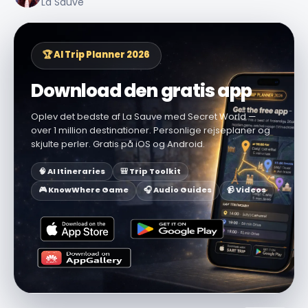
La Sauve
🏆 AI Trip Planner 2026
Download den gratis app
Oplev det bedste af La Sauve med Secret World —
over 1 million destinationer. Personlige rejseplaner og
skjulte perler. Gratis på iOS og Android.
🧠 AI Itineraries
🎒 Trip Toolkit
🎮 KnowWhere Game
🎧 Audio Guides
📹 Videos