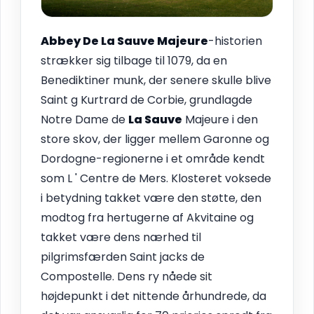
Abbey De
La Sauve
Majeure
-historien
strækker sig tilbage til 1079, da en
Benediktiner munk, der senere skulle blive
Saint g Kurtrard de Corbie, grundlagde
Notre Dame de
La Sauve
Majeure i den
store skov, der ligger mellem Garonne og
Dordogne-regionerne i et område kendt
som L ' Centre de Mers. Klosteret voksede
i betydning takket være den støtte, den
modtog fra hertugerne af Akvitaine og
takket være dens nærhed til
pilgrimsfærden Saint jacks de
Compostelle. Dens ry nåede sit
højdepunkt i det nittende århundrede, da