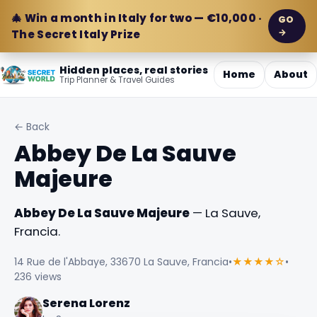
🎄 Win a month in Italy for two — €10,000 ·
GO
→
The Secret Italy Prize
Hidden places, real stories
Home
About
Trip Planner & Travel Guides
← Back
Abbey De La Sauve
Majeure
Abbey De La Sauve Majeure
— La Sauve,
Francia.
14 Rue de l'Abbaye, 33670 La Sauve, Francia
•
★★★★☆
•
236 views
Serena Lorenz