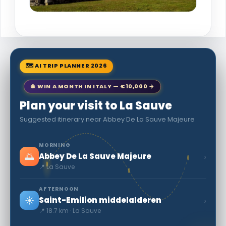
🗺 AI TRIP PLANNER 2026
🎄 WIN A MONTH IN ITALY — €10,000 →
Plan your visit to La Sauve
Suggested itinerary near Abbey De La Sauve Majeure
MORNING
🌅
›
Abbey De La Sauve Majeure
📍 La Sauve
AFTERNOON
☀️
›
Saint-Emilion middelalderen
📍 18.7 km · La Sauve